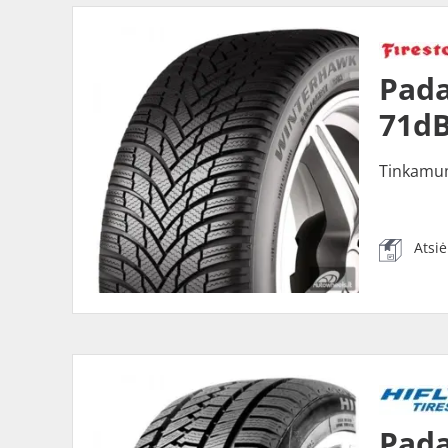
Pada
71dB
Tinkamu
Atsi
Pada