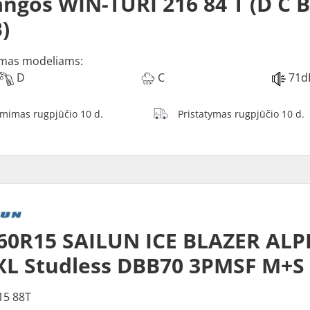
ngos WIN-TURI 216 84 T (D C 
)
mas modeliams:
D
C
71d
ėmimas rugpjūčio 10 d.
Pristatymas rugpjūčio 10 d.
60R15 SAILUN ICE BLAZER ALP
XL Studless DBB70 3PMSF M+S
15 88T