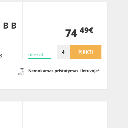
 B B
49€
74
PIRKTI
Likutis >4
B
Nemokamas pristatymas Lietuvoje*