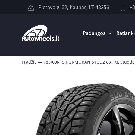
+3
Rietavo g. 32, Kaunas, LT-48256
Padangos
Ratlanki
Pradžia
—
185/60R15 KORMORAN STUD2 88T XL Studd