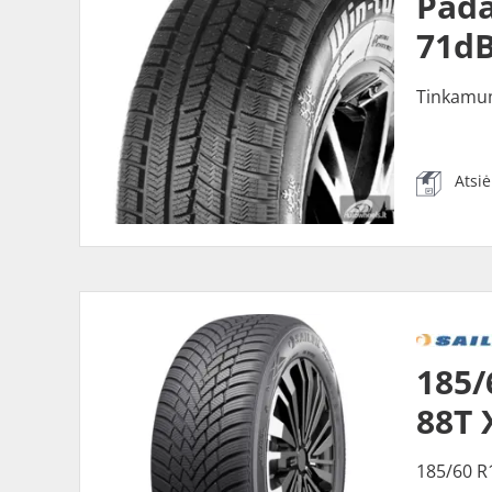
Pada
71dB
Tinkamu
Atsi
185/
88T 
185/60 R