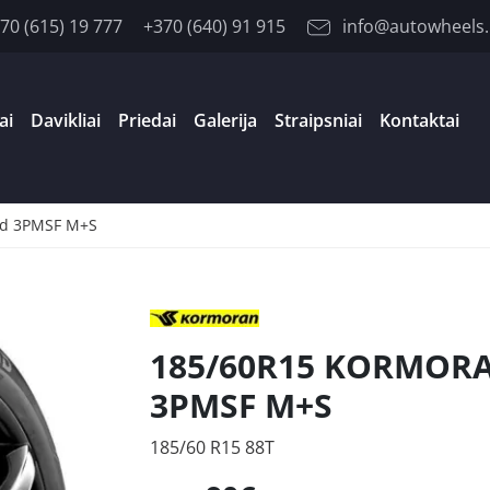
70 (615) 19 777
+370 (640) 91 915
info@autowheels.
ai
Davikliai
Priedai
Galerija
Straipsniai
Kontaktai
ed 3PMSF M+S
185/60R15 KORMORA
3PMSF M+S
185/60 R15 88T