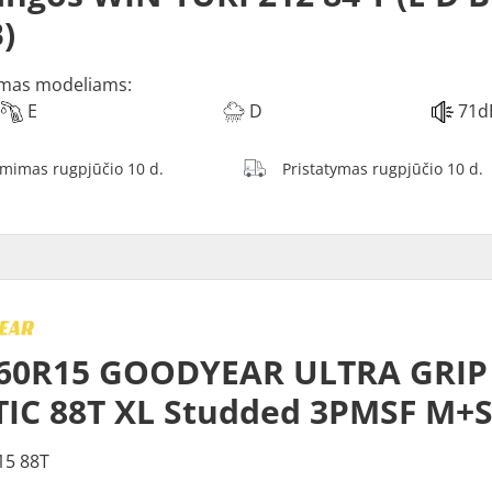
)
mas modeliams:
E
D
71d
ėmimas rugpjūčio 10 d.
Pristatymas rugpjūčio 10 d.
60R15 GOODYEAR ULTRA GRIP 
IC 88T XL Studded 3PMSF M+
15 88T