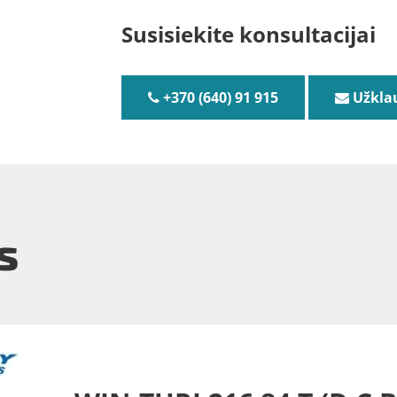
Susisiekite konsultacijai
+370 (640) 91 915
Užkla
s