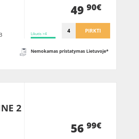
B
90€
49
PIRKTI
Likutis >4
B
Nemokamas pristatymas Lietuvoje*
INE 2
99€
56