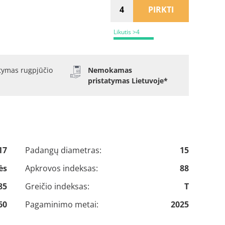
PIRKTI
Likutis >4
atymas rugpjūčio
Nemokamas
pristatymas Lietuvoje*
17
Padangų diametras:
15
ės
Apkrovos indeksas:
88
85
Greičio indeksas:
T
60
Pagaminimo metai:
2025