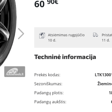
90€
60
Atsiėmimas rugpjūčio
Prist
10 d.
11 d.
Techninė informacija
Prekės kodas:
LTK1300
Sezoniškumas:
Žiemin
Padangų plotis:
1
Padangų aukštis: