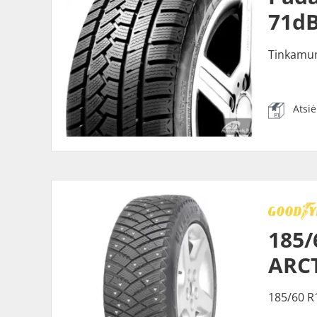
71dB
Tinkamu
Atsi
185/
ARCT
185/60 R