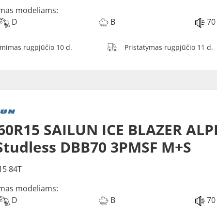
mas modeliams:
D
B
70
ėmimas rugpjūčio 10 d.
Pristatymas rugpjūčio 11 d.
60R15 SAILUN ICE BLAZER ALP
Studless DBB70 3PMSF M+S
15 84T
mas modeliams:
D
B
70