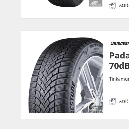
Atsi
Pada
70dB
Tinkamu
Atsi