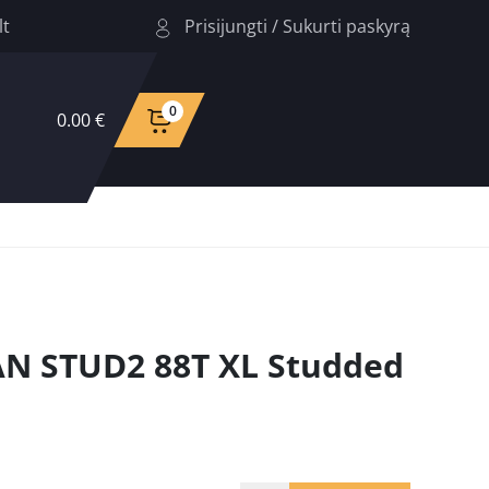
Prisijungti
/
Sukurti paskyrą
lt
0
0.00 €
N STUD2 88T XL Studded