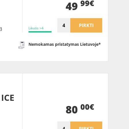
99€
49
PIRKTI
Likutis >4
B
Nemokamas pristatymas Lietuvoje*
ICE
00€
S
80
PIRKTI