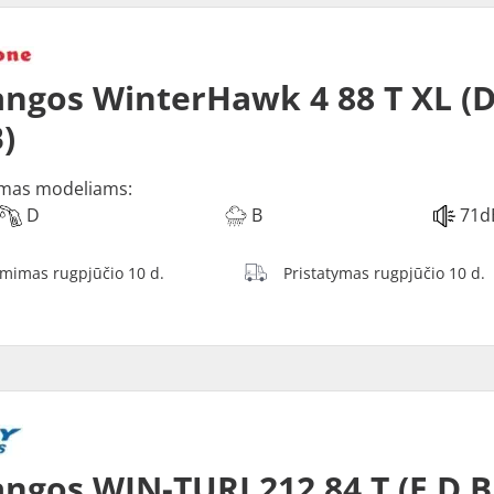
ngos WinterHawk 4 88 T XL (D
)
mas modeliams:
D
B
71d
ėmimas rugpjūčio 10 d.
Pristatymas rugpjūčio 10 d.
ngos WIN-TURI 212 84 T (E D B