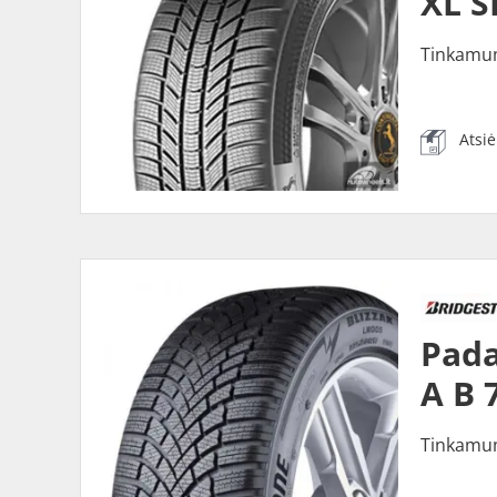
XL S
Tinkamu
Atsi
Pada
A B 
Tinkamu