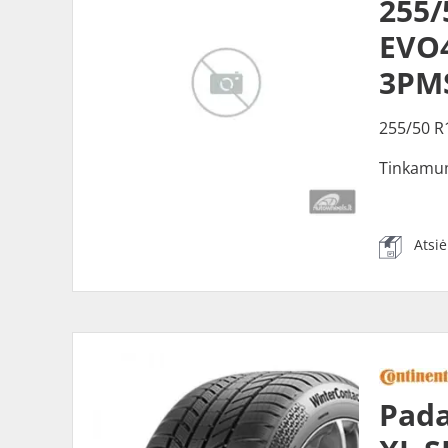
255
EVO4
3PM
255/50 R
Tinkamu
Atsi
Pada