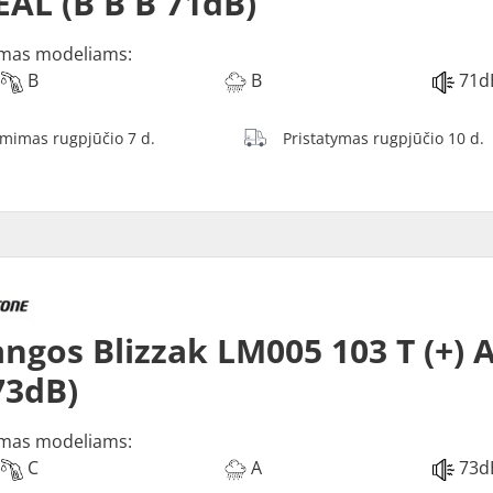
EAL (B B B 71dB)
mas modeliams:
B
B
71d
ėmimas rugpjūčio 7 d.
Pristatymas rugpjūčio 10 d.
ngos Blizzak LM005 103 T (+) 
73dB)
mas modeliams:
C
A
73d