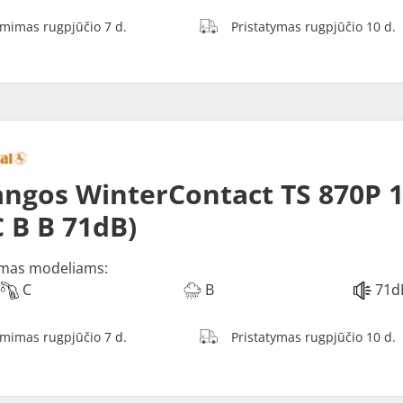
ėmimas rugpjūčio 7 d.
Pristatymas rugpjūčio 10 d.
ngos WinterContact TS 870P 1
C B B 71dB)
mas modeliams:
C
B
71d
ėmimas rugpjūčio 7 d.
Pristatymas rugpjūčio 10 d.