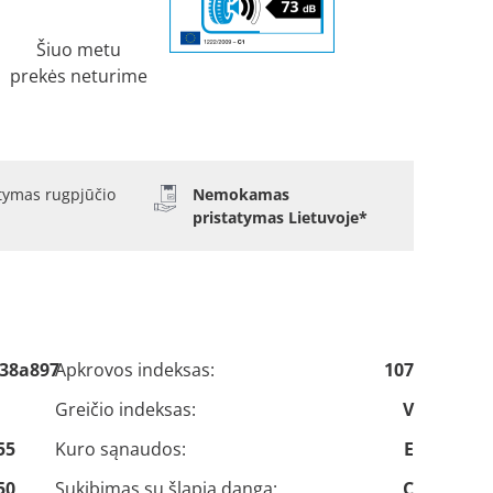
Šiuo metu
prekės neturime
atymas rugpjūčio
Nemokamas
pristatymas Lietuvoje*
38a897
Apkrovos indeksas:
107
Greičio indeksas:
V
55
Kuro sąnaudos:
E
50
Sukibimas su šlapia danga:
C