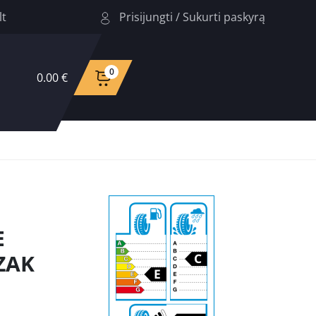
Prisijungti
/
Sukurti paskyrą
lt
0
0.00 €
E
ZAK