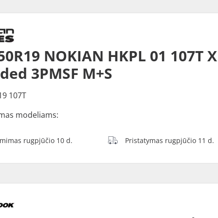
50R19 NOKIAN HKPL 01 107T X
dded 3PMSF M+S
19 107T
mas modeliams:
ėmimas rugpjūčio 10 d.
Pristatymas rugpjūčio 11 d.