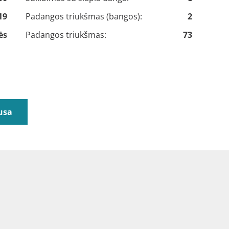
19
Padangos triukšmas (bangos):
2
ės
Padangos triukšmas:
73
usa