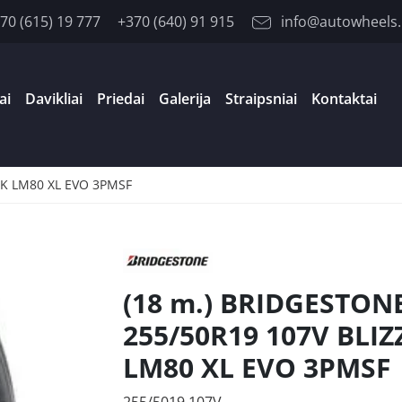
70 (615) 19 777
+370 (640) 91 915
info@autowheels.
ai
Davikliai
Priedai
Galerija
Straipsniai
Kontaktai
AK LM80 XL EVO 3PMSF
(18 m.) BRIDGESTON
255/50R19 107V BLIZ
LM80 XL EVO 3PMSF