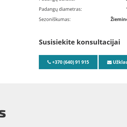
Padangų diametras:
Sezoniškumas:
Žiemin
Susisiekite konsultacijai
+370 (640) 91 915
Užkla
s