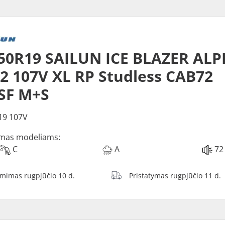
50R19 SAILUN ICE BLAZER ALP
2 107V XL RP Studless CAB72
SF M+S
19 107V
mas modeliams:
C
A
72
ėmimas rugpjūčio 10 d.
Pristatymas rugpjūčio 11 d.