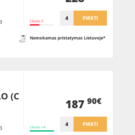
PIRKTI
Likutis 2
B
Nemokamas pristatymas Lietuvoje*
AO (C
90€
187
PIRKTI
Likutis >4
B