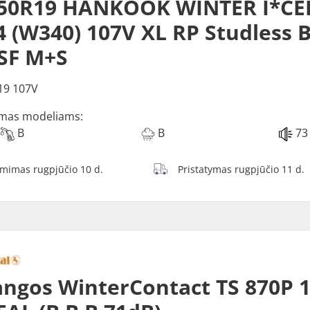
/50R19 HANKOOK WINTER I*CE
 (W340) 107V XL RP Studless 
SF M+S
19 107V
mas modeliams:
B
B
73
ėmimas rugpjūčio 10 d.
Pristatymas rugpjūčio 11 d.
ngos WinterContact TS 870P 1