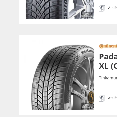
Atsi
Pada
XL (
Tinkamu
Atsi