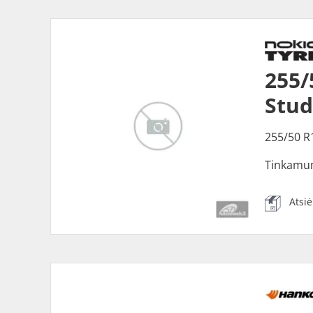
255/
Stu
255/50 R
Tinkamu
Atsi