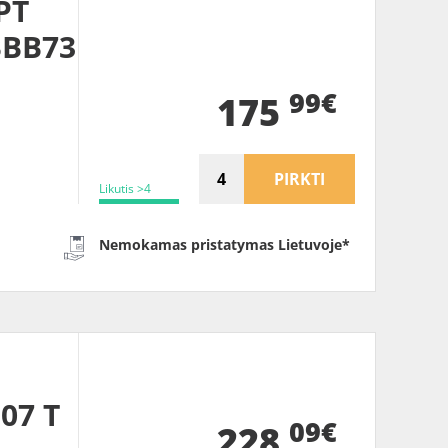
PT
BBB73
99€
175
PIRKTI
Likutis >4
Nemokamas pristatymas Lietuvoje*
07 T
09€
228