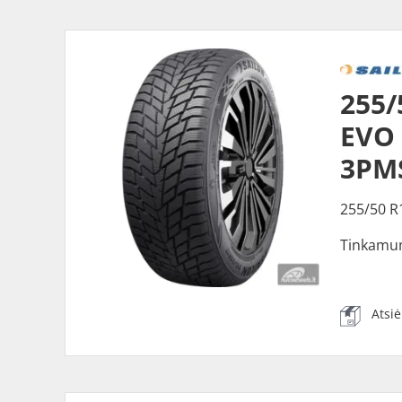
255/
EVO 
3PM
255/50 R
Tinkamu
Atsi