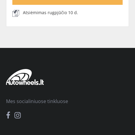
Atsiėmimas rugpjūčio 10 d.
Mes socialiniuose tinkluose