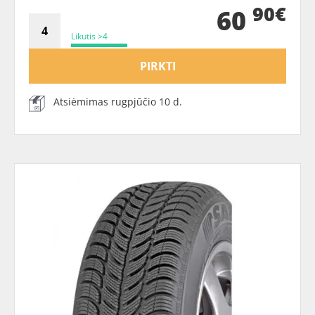
90€
60
Likutis >4
PIRKTI
Atsiėmimas rugpjūčio 10 d.