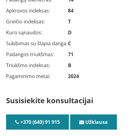
Apkrovos indeksas:
84
Greičio indeksas:
T
Kuro sąnaudos:
D
Sukibimas su šlapia danga:
C
Padangos triukšmas:
71
Triukšmo indeksas:
B
Pagaminimo metai:
2024
Susisiekite konsultacijai
+370 (640) 91 915
Užklausa