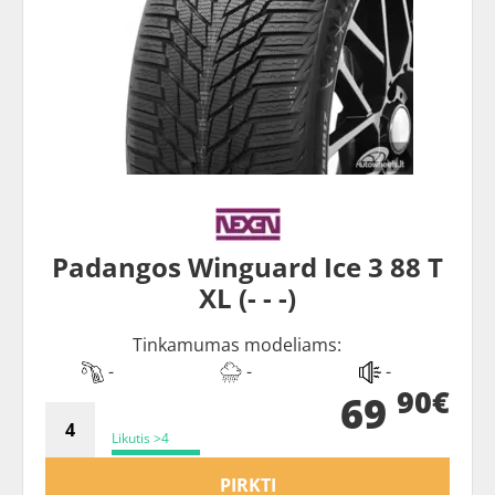
Padangos Winguard Ice 3 88 T
XL (- - -)
Tinkamumas modeliams:
-
-
-
90€
69
Likutis >4
PIRKTI