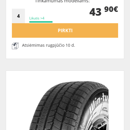
Tinkamumas modeliams:
90€
43
Likutis >4
PIRKTI
Atsiėmimas rugpjūčio 10 d.