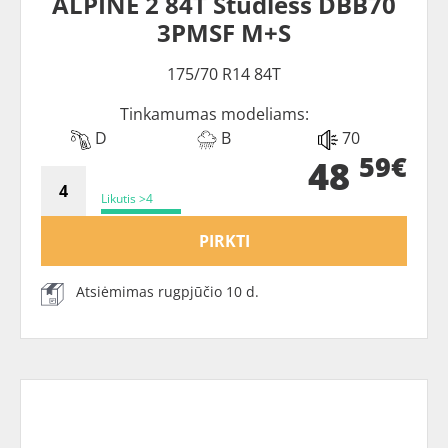
ALPINE 2 84T Studless DBB70
3PMSF M+S
175/70 R14 84T
Tinkamumas modeliams:
D
B
70
59€
48
Likutis >4
PIRKTI
Atsiėmimas rugpjūčio 10 d.