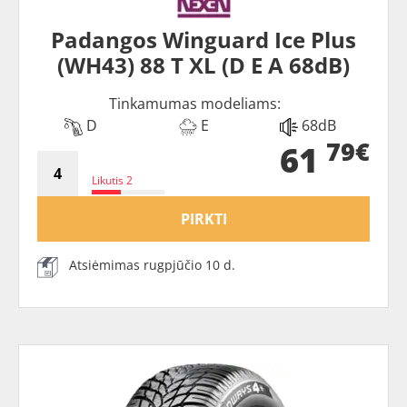
Padangos Winguard Ice Plus
(WH43) 88 T XL (D E A 68dB)
Tinkamumas modeliams:
D
E
68dB
79€
61
Likutis 2
PIRKTI
Atsiėmimas rugpjūčio 10 d.