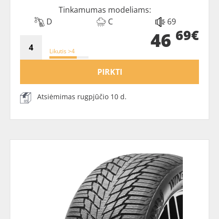
Tinkamumas modeliams:
D
C
69
69€
46
Likutis >4
PIRKTI
Atsiėmimas rugpjūčio 10 d.