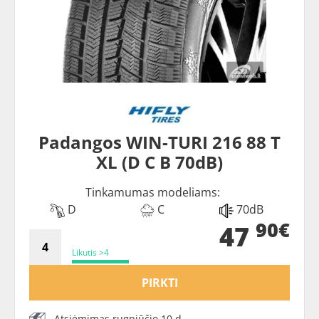
Padangos WIN-TURI 216 88 T
XL (D C B 70dB)
Tinkamumas modeliams:
D
C
70dB
90€
47
Likutis >4
PIRKTI
Atsiėmimas rugpjūčio 10 d.