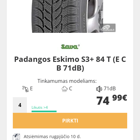
Padangos Eskimo S3+ 84 T (E C
B 71dB)
Tinkamumas modeliams:
E
C
71dB
99€
74
Likutis >4
PIRKTI
Atsiėmimas rugpjūčio 10 d.