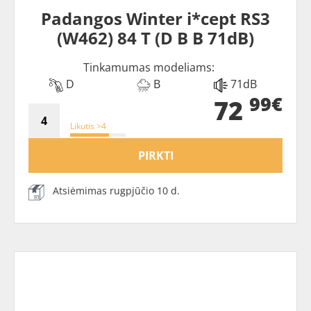
Padangos Winter i*cept RS3
(W462) 84 T (D B B 71dB)
Tinkamumas modeliams:
D
B
71dB
99€
72
Likutis >4
PIRKTI
Atsiėmimas rugpjūčio 10 d.