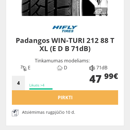
Padangos WIN-TURI 212 88 T
XL (E D B 71dB)
Tinkamumas modeliams:
E
D
71dB
99€
47
Likutis >4
PIRKTI
Atsiėmimas rugpjūčio 10 d.