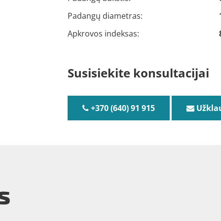
Padangų diametras:
Apkrovos indeksas:
Susisiekite konsultacijai
+370 (640) 91 915
Užkla
s