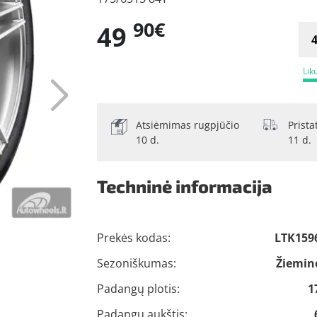
90€
49
Lik
Atsiėmimas rugpjūčio
Prist
10 d.
11 d.
Techninė informacija
Prekės kodas:
LTK159
Sezoniškumas:
Žiemin
Padangų plotis:
1
Padangų aukštis: