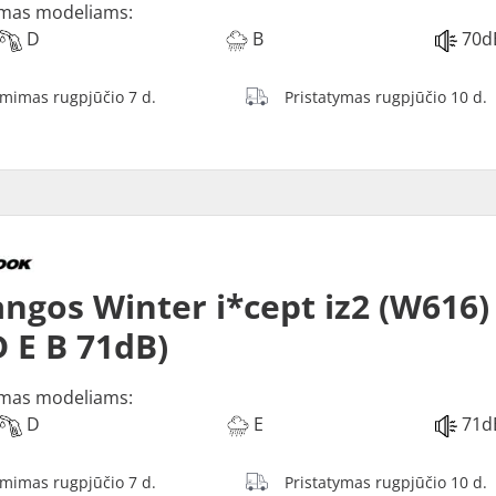
mas modeliams:
D
B
70d
ėmimas rugpjūčio 7 d.
Pristatymas rugpjūčio 10 d.
ngos Winter i*cept iz2 (W616)
D E B 71dB)
mas modeliams:
D
E
71d
ėmimas rugpjūčio 7 d.
Pristatymas rugpjūčio 10 d.