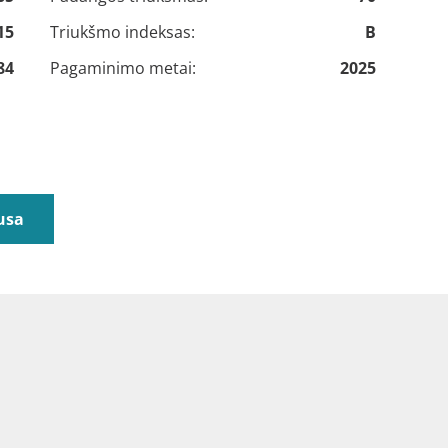
15
Triukšmo indeksas:
B
84
Pagaminimo metai:
2025
usa