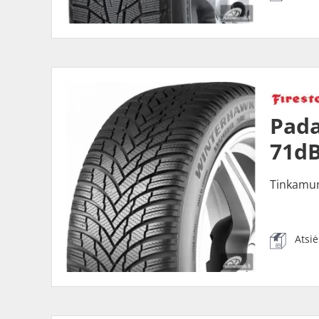
Pada
71dB
Tinkamu
Atsi