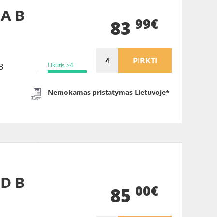
 A B
99€
83
PIRKTI
Likutis >4
B
Nemokamas pristatymas Lietuvoje*
(D B
00€
85