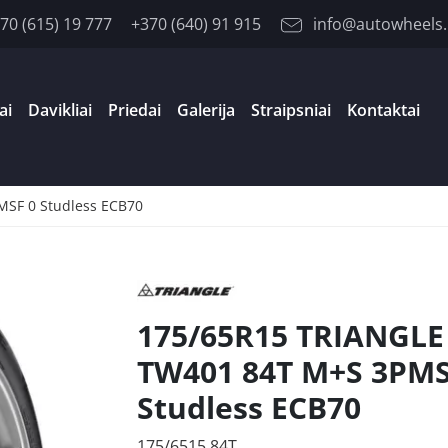
70 (615) 19 777
+370 (640) 91 915
info@autowheels.
ai
Davikliai
Priedai
Galerija
Straipsniai
Kontaktai
SF 0 Studless ECB70
175/65R15 TRIANGLE
TW401 84T M+S 3PMS
Studless ECB70
175/6515 84T