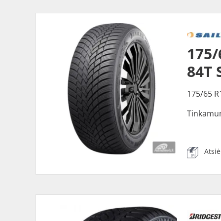
175/
84T 
175/65 R
Tinkamu
Atsi