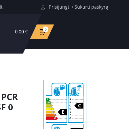
Prisijungti
/
Sukurti paskyrą
lt
0
0.00 €
 PCR
F 0