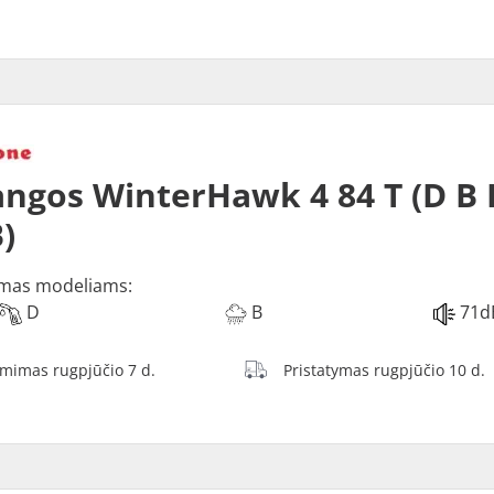
ngos WinterHawk 4 84 T (D B 
)
mas modeliams:
D
B
71d
ėmimas rugpjūčio 7 d.
Pristatymas rugpjūčio 10 d.