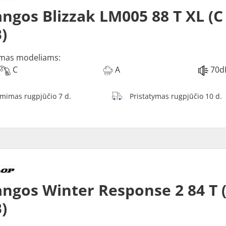
ngos Blizzak LM005 88 T XL (C
)
mas modeliams:
C
A
70d
ėmimas rugpjūčio 7 d.
Pristatymas rugpjūčio 10 d.
ngos Winter Response 2 84 T 
)