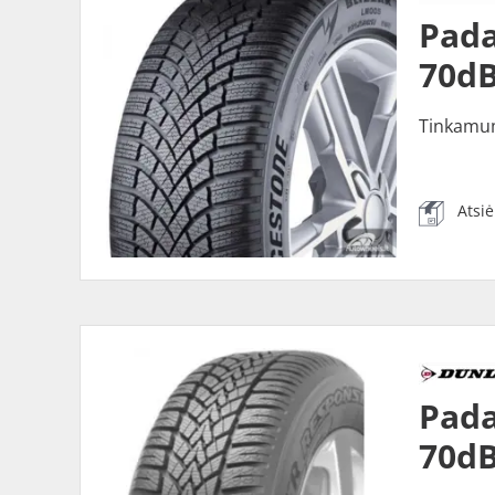
Pada
70dB
Tinkamu
Atsi
Pada
70dB