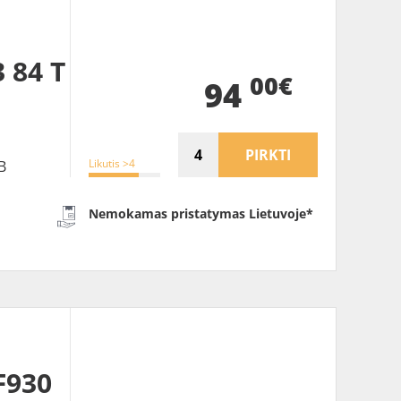
 84 T
00€
94
PIRKTI
Likutis >4
B
Nemokamas pristatymas Lietuvoje*
F930