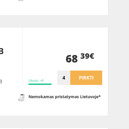
B
39€
68
PIRKTI
Likutis >4
B
Nemokamas pristatymas Lietuvoje*