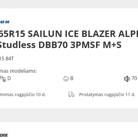
65R15 SAILUN ICE BLAZER ALP
Studless DBB70 3PMSF M+S
15 84T
mas modeliams:
D
B
70
ėmimas rugpjūčio 10 d.
Pristatymas rugpjūčio 11 d.