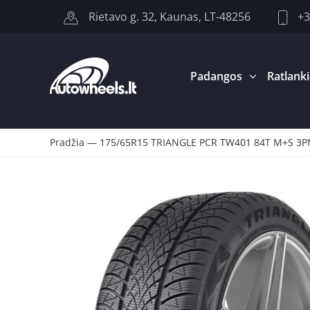
+3
Rietavo g. 32, Kaunas, LT-48256
Padangos
Ratlanki
Pradžia
—
175/65R15 TRIANGLE PCR TW401 84T M+S 3PM