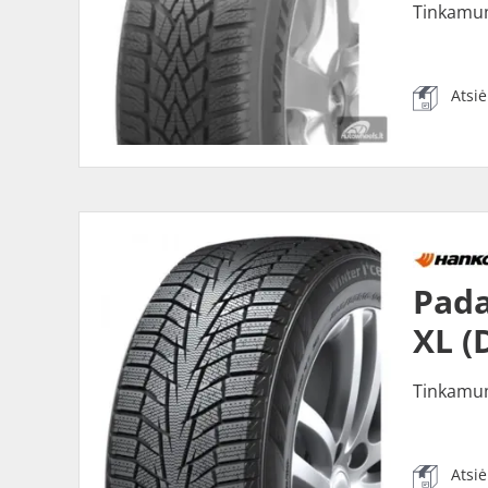
Tinkamu
Atsi
Pada
XL (
Tinkamu
Atsi