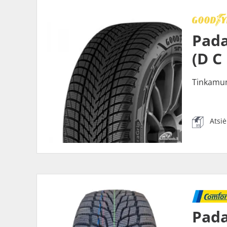
Pada
(D C
Tinkamu
Atsi
Pad