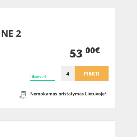
INE 2
00€
53
PIRKTI
Likutis >4
Nemokamas pristatymas Lietuvoje*