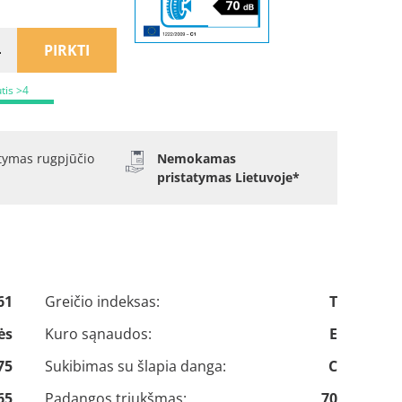
PIRKTI
utis >4
atymas rugpjūčio
Nemokamas
pristatymas Lietuvoje*
61
Greičio indeksas:
T
ės
Kuro sąnaudos:
E
75
Sukibimas su šlapia danga:
C
65
Padangos triukšmas:
70