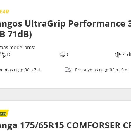
ngos UltraGrip Performance 3
 B 71dB)
mas modeliams:
D
C
71d
ėmimas rugpjūčio 7 d.
Pristatymas rugpjūčio 10 d.
anga 175/65R15 COMFORSER C