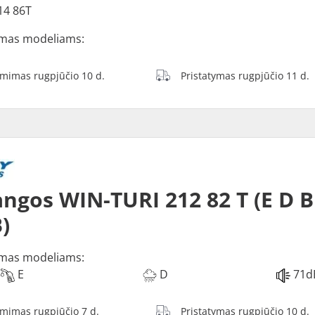
14 86T
mas modeliams:
ėmimas rugpjūčio 10 d.
Pristatymas rugpjūčio 11 d.
ngos WIN-TURI 212 82 T (E D B
)
mas modeliams:
E
D
71d
ėmimas rugpjūčio 7 d.
Pristatymas rugpjūčio 10 d.