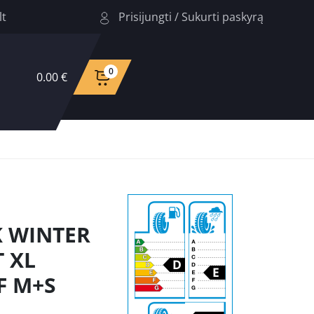
Prisijungti
/
Sukurti paskyrą
lt
0
0.00 €
K WINTER
T XL
F M+S