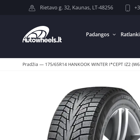
+3
Rietavo g. 32, Kaunas, LT-48256
Padangos
Ratlanki
Pradžia
—
175/65R14 HANKOOK WINTER I*CEPT IZ2 (W61