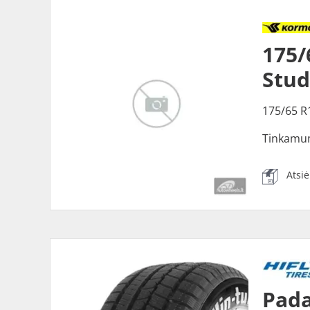
175
Stu
175/65 R
Tinkamu
Atsi
Pada