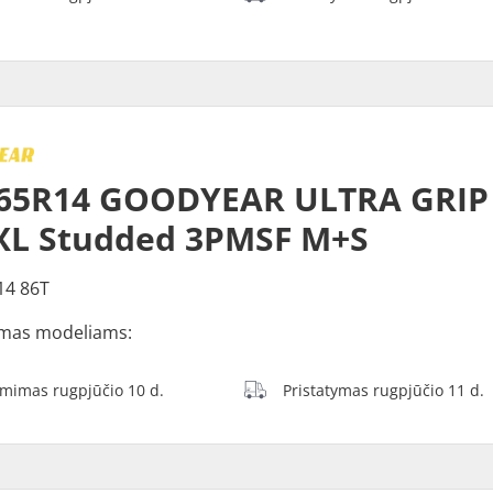
65R14 GOODYEAR ULTRA GRIP 
XL Studded 3PMSF M+S
14 86T
mas modeliams:
ėmimas rugpjūčio 10 d.
Pristatymas rugpjūčio 11 d.