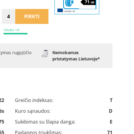
PIRKTI
Likutis >4
atymas rugpjūčio
Nemokamas
pristatymas Lietuvoje*
22
Greičio indeksas:
T
ės
Kuro sąnaudos:
D
75
Sukibimas su šlapia danga:
E
65
Padangos triukšmas:
71