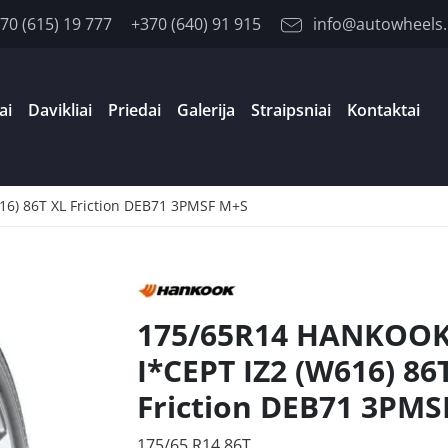
70 (615) 19 777
+370 (640) 91 915
info@autowheels.
ai
Davikliai
Priedai
Galerija
Straipsniai
Kontaktai
6) 86T XL Friction DEB71 3PMSF M+S
175/65R14 HANKOO
I*CEPT IZ2 (W616) 86
Friction DEB71 3PMS
175/65 R14 86T