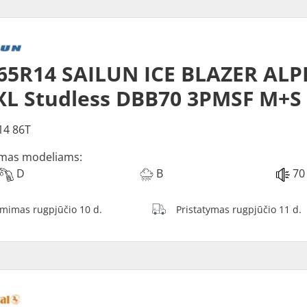
65R14 SAILUN ICE BLAZER ALP
XL Studless DBB70 3PMSF M+S
14 86T
mas modeliams:
D
B
70
ėmimas rugpjūčio 10 d.
Pristatymas rugpjūčio 11 d.