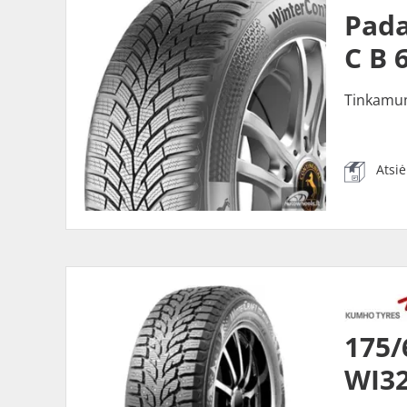
Pada
C B 
Tinkamu
Atsi
175
WI32