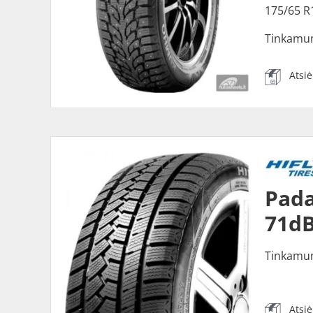
175/65 R
Tinkamu
Atsi
Pada
71dB
Tinkamu
Atsi