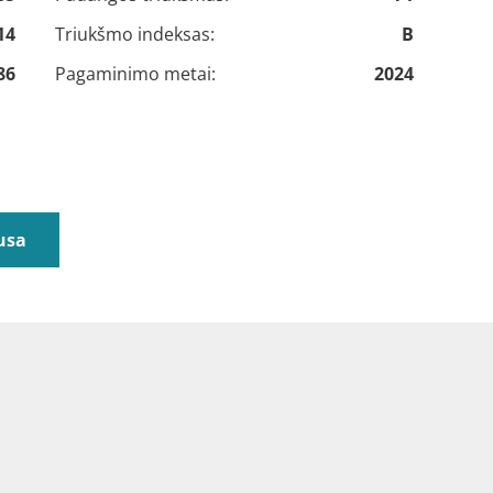
14
Triukšmo indeksas:
B
86
Pagaminimo metai:
2024
usa