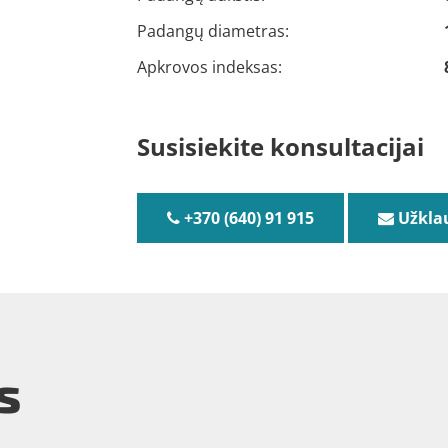
Padangų diametras:
Apkrovos indeksas:
Susisiekite konsultacijai
+370 (640) 91 915
Užkla
s