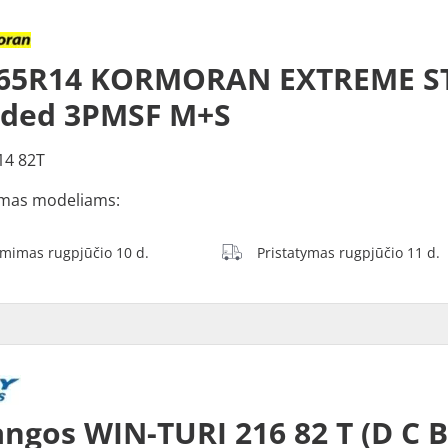
/65R14 KORMORAN EXTREME S
dded 3PMSF M+S
14 82T
mas modeliams:
ėmimas rugpjūčio 10 d.
Pristatymas rugpjūčio 11 d.
ngos WIN-TURI 216 82 T (D C 