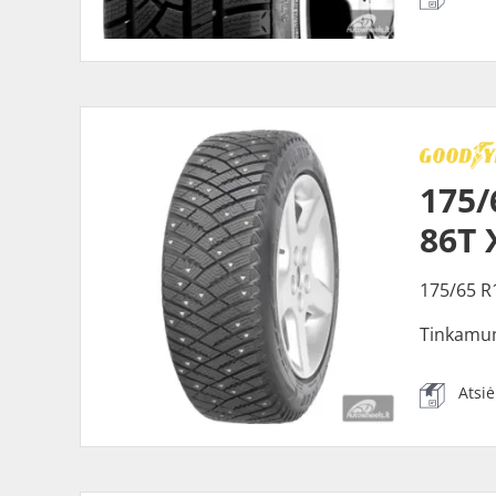
175/
86T 
175/65 R
Tinkamu
Atsi