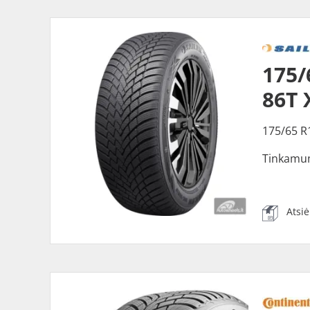
175/
86T 
175/65 R
Tinkamu
Atsi