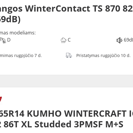
ngos WinterContact TS 870 82
69dB)
mas modeliams:
D
C
69d
ėmimas rugpjūčio 7 d.
Pristatymas rugpjūčio 10 d.
/65R14 KUMHO WINTERCRAFT I
 86T XL Studded 3PMSF M+S