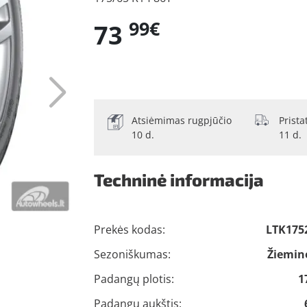
99€
73
Atsiėmimas rugpjūčio
Prist
10 d.
11 d.
Techninė informacija
Prekės kodas:
LTK175
Sezoniškumas:
Žiemin
Padangų plotis:
1
Padangų aukštis: