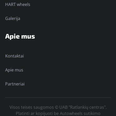
HART wheels
Galerija
Apie mus
Kontaktai
Apie mus
Partneriai
Visos teisės saugomos © UAB "Ratlankių centras".
Platinti ar kopijuoti be Autowheels sutikimo