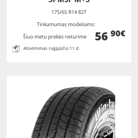
175/65 R14 82T
Tinkamumas modeliams:
90€
56
Šiuo metu prekės neturime
Atsiėmimas rugpjūčio 11 d.