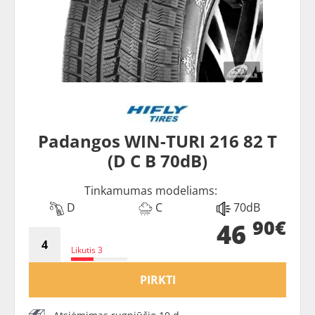
Padangos WIN-TURI 216 82 T
(D C B 70dB)
Tinkamumas modeliams:
D
C
70dB
90€
46
Likutis 3
PIRKTI