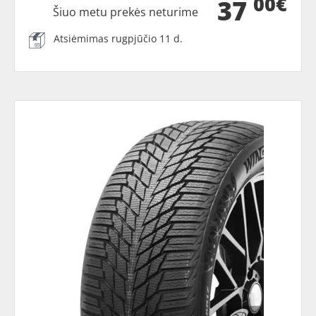
00€
37
Šiuo metu prekės neturime
Atsiėmimas rugpjūčio 11 d.