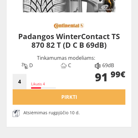
Padangos WinterContact TS
870 82 T (D C B 69dB)
Tinkamumas modeliams:
D
C
69dB
99€
91
Likutis 4
PIRKTI
Atsiėmimas rugpjūčio 10 d.