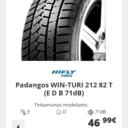
Padangos WIN-TURI 212 82 T
(E D B 71dB)
Tinkamumas modeliams:
E
D
71dB
99€
46