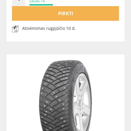
Likutis >4
PIRKTI
Atsiėmimas rugpjūčio 10 d.