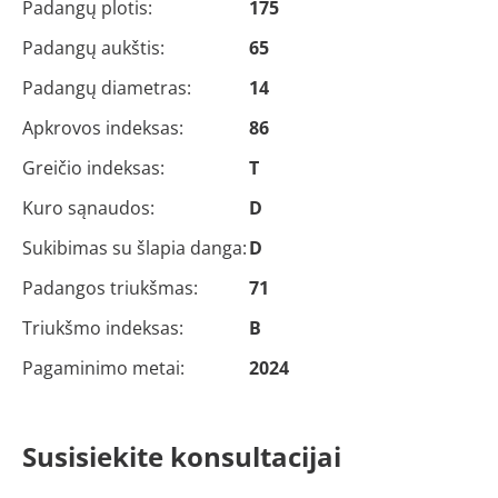
Padangų plotis:
175
Padangų aukštis:
65
Padangų diametras:
14
Apkrovos indeksas:
86
Greičio indeksas:
T
Kuro sąnaudos:
D
Sukibimas su šlapia danga:
D
Padangos triukšmas:
71
Triukšmo indeksas:
B
Pagaminimo metai:
2024
Susisiekite konsultacijai