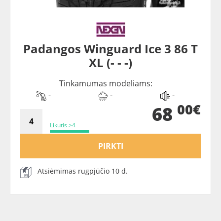
Padangos Winguard Ice 3 86 T
XL (- - -)
Tinkamumas modeliams:
-
-
-
00€
68
Likutis >4
PIRKTI
Atsiėmimas rugpjūčio 10 d.