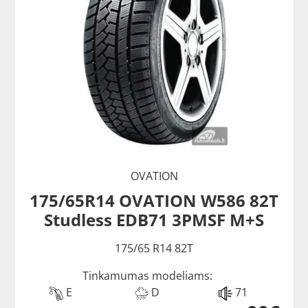
OVATION
175/65R14 OVATION W586 82T
Studless EDB71 3PMSF M+S
175/65 R14 82T
Tinkamumas modeliams:
E
D
71