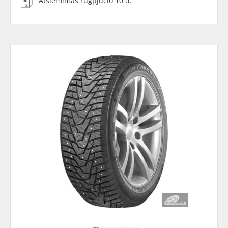
Atsiėmimas rugpjūčio 10 d.