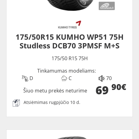
175/50R15 KUMHO WP51 75H
Studless DCB70 3PMSF M+S
175/50 R15 75H
Tinkamumas modeliams:
D
C
70
90€
69
Šiuo metu prekės neturime
Atsiėmimas rugpjūčio 10 d.