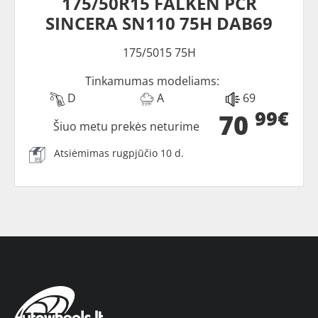
175/50R15 FALKEN PCR
SINCERA SN110 75H DAB69
175/5015 75H
Tinkamumas modeliams:
D
A
69
99€
70
Šiuo metu prekės neturime
Atsiėmimas rugpjūčio 10 d.