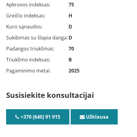
Apkrovos indeksas:
75
Greičio indeksas:
H
Kuro sąnaudos:
D
Sukibimas su šlapia danga:
D
Padangos triukšmas:
70
Triukšmo indeksas:
B
Pagaminimo metai:
2025
Susisiekite konsultacijai
+370 (640) 91 915
Užklausa