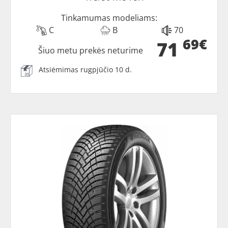
Tinkamumas modeliams:
C
B
70
69€
71
Šiuo metu prekės neturime
Atsiėmimas rugpjūčio 10 d.