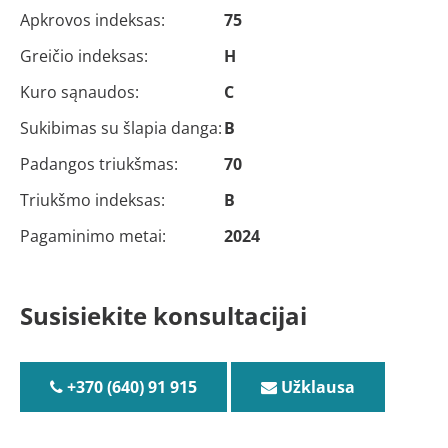
Apkrovos indeksas:
75
Greičio indeksas:
H
Kuro sąnaudos:
C
Sukibimas su šlapia danga:
B
Padangos triukšmas:
70
Triukšmo indeksas:
B
Pagaminimo metai:
2024
Susisiekite konsultacijai
+370 (640) 91 915
Užklausa