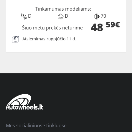
Tinkamumas modeliams:
D
D
70
59€
48
Šiuo metu prekės neturime
Atsiėmimas rugpjūčio 11 d.
Mes socialiniuose tinkluose