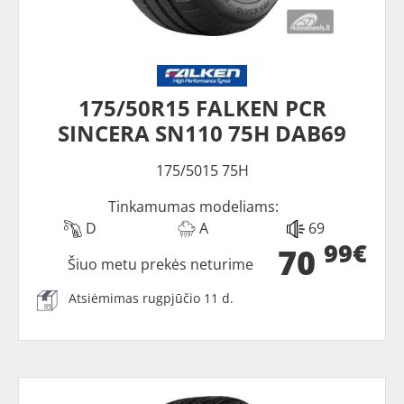
175/50R15 FALKEN PCR
SINCERA SN110 75H DAB69
175/5015 75H
Tinkamumas modeliams:
D
A
69
99€
70
Šiuo metu prekės neturime
Atsiėmimas rugpjūčio 11 d.