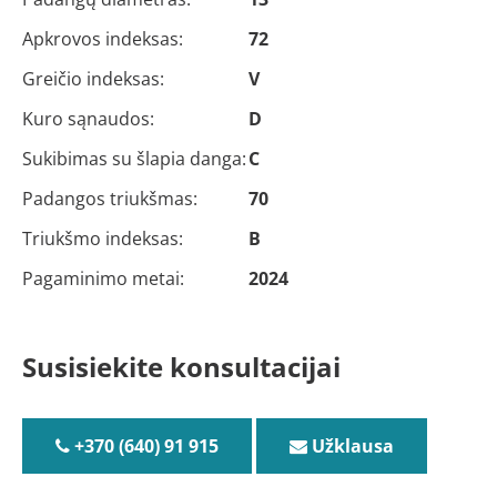
Apkrovos indeksas:
72
Greičio indeksas:
V
Kuro sąnaudos:
D
Sukibimas su šlapia danga:
C
Padangos triukšmas:
70
Triukšmo indeksas:
B
Pagaminimo metai:
2024
Susisiekite konsultacijai
+370 (640) 91 915
Užklausa