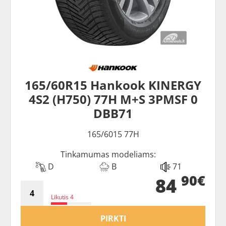
165/60R15 Hankook KINERGY
4S2 (H750) 77H M+S 3PMSF 0
DBB71
165/6015 77H
Tinkamumas modeliams:
D
B
71
90€
84
Likutis 4
PIRKTI