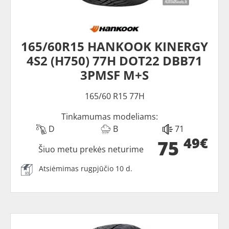
165/60R15 HANKOOK KINERGY
4S2 (H750) 77H DOT22 DBB71
3PMSF M+S
165/60 R15 77H
Tinkamumas modeliams:
D
B
71
49€
75
Šiuo metu prekės neturime
Atsiėmimas rugpjūčio 10 d.