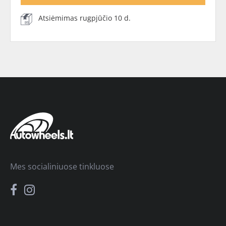
Atsiėmimas rugpjūčio 10 d.
Mes socialiniuose tinkluose