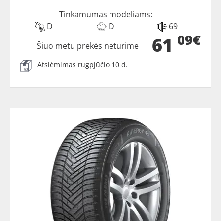
Tinkamumas modeliams:
D
D
69
09€
61
Šiuo metu prekės neturime
Atsiėmimas rugpjūčio 10 d.