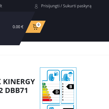
Prisijungti
/
Sukurti paskyrą
lt
0
0.00 €
 KINERGY
22 DBB71