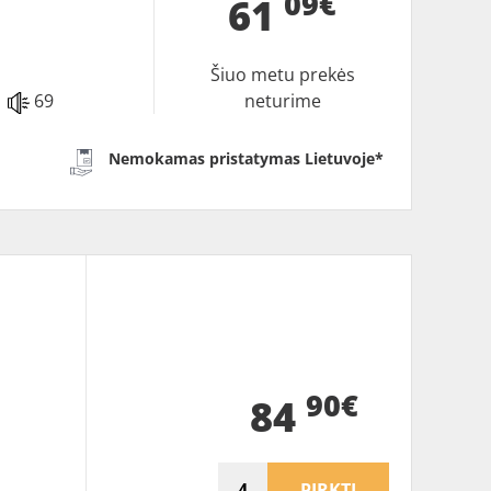
09€
61
Šiuo metu prekės
69
neturime
Nemokamas pristatymas Lietuvoje*
90€
84
PIRKTI