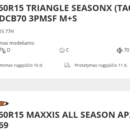
60R15 TRIANGLE SEASONX (TA
 DCB70 3PMSF M+S
15 77H
mas modeliams:
D
C
70
ėmimas rugpjūčio 10 d.
Pristatymas rugpjūčio 11 d.
60R15 MAXXIS ALL SEASON AP
69