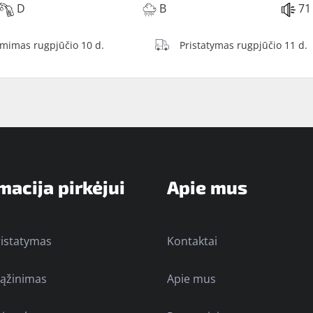
D
B
71
ėmimas rugpjūčio 10 d.
Pristatymas rugpjūčio 11 d.
macija pirkėjui
Apie mus
ristatymas
Kontaktai
rąžinimas
Apie mus