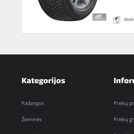
Atsi
Kategorijos
Infor
Padangos
Prekių p
Žieminės
Prekių g