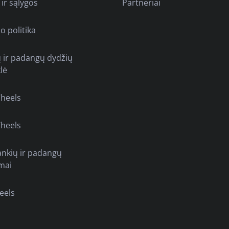
 ir sąlygos
Partneriai
o politika
ų ir padangų dydžių
lė
heels
heels
ankių ir padangų
mai
eels