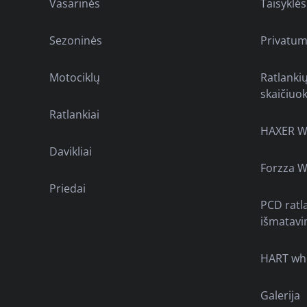
Vasarinės
Taisyklės
Sezoninės
Privatum
Motociklų
Ratlanki
skaičiuok
Ratlankiai
HAXER W
Davikliai
Forzza W
Priedai
PCD ratl
išmatavi
HART wh
Galerija