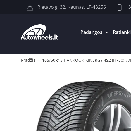
+3
Rietavo g. 32, Kaunas, LT-48256
Padangos
Ratlanki
Pradžia
—
165/60R15 HANKOOK KINERGY 4S2 (H750) 7