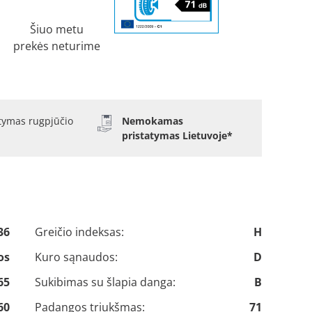
Šiuo metu
prekės neturime
atymas rugpjūčio
Nemokamas
pristatymas Lietuvoje*
36
Greičio indeksas:
H
os
Kuro sąnaudos:
D
65
Sukibimas su šlapia danga:
B
60
Padangos triukšmas:
71