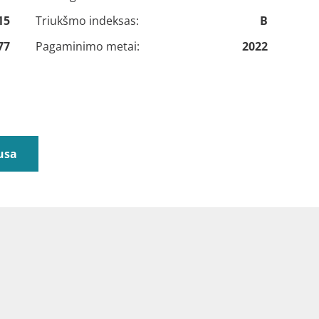
15
Triukšmo indeksas:
B
77
Pagaminimo metai:
2022
usa