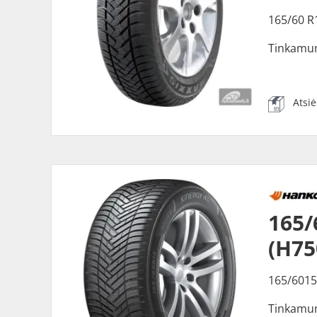
165/60 R
Tinkamu
Atsi
165/
(H75
165/6015
Tinkamu