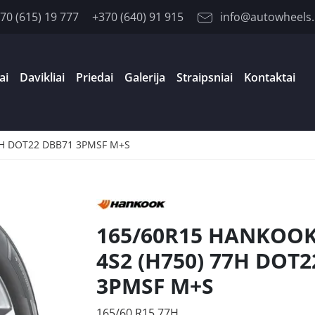
70 (615) 19 777
+370 (640) 91 915
info@autowheels.
ai
Davikliai
Priedai
Galerija
Straipsniai
Kontaktai
7H DOT22 DBB71 3PMSF M+S
165/60R15 HANKOOK
4S2 (H750) 77H DOT
3PMSF M+S
165/60 R15 77H