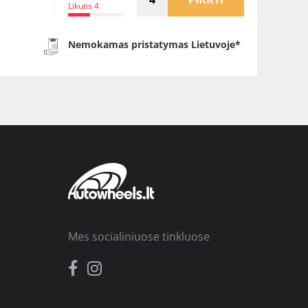
Likutis 4
Nemokamas pristatymas Lietuvoje*
Mes socialiniuose tinkluose