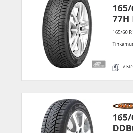
165/
77H
165/60 R
Tinkamu
Atsi
165/
DDB