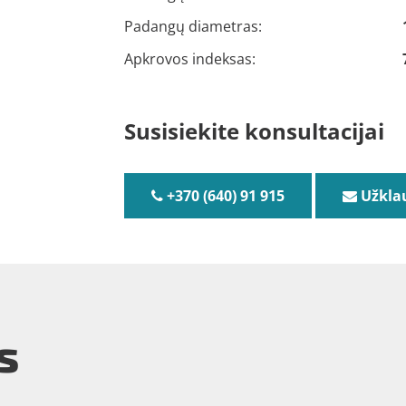
Padangų diametras:
Apkrovos indeksas:
Susisiekite konsultacijai
+370 (640) 91 915
Užkla
s