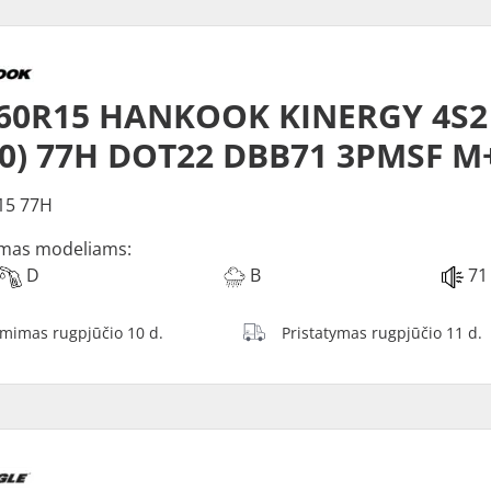
/60R15 HANKOOK KINERGY 4S2
0) 77H DOT22 DBB71 3PMSF M
15 77H
mas modeliams:
D
B
71
ėmimas rugpjūčio 10 d.
Pristatymas rugpjūčio 11 d.