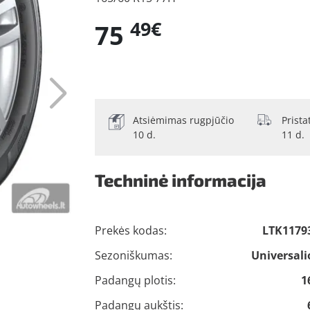
49€
75
Atsiėmimas rugpjūčio
Prist
10 d.
11 d.
Techninė informacija
Prekės kodas:
LTK1179
Sezoniškumas:
Universali
Padangų plotis:
1
Padangų aukštis: