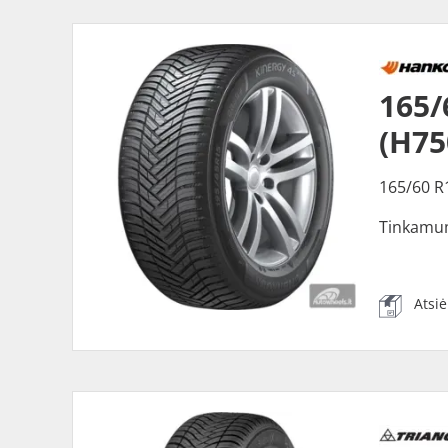
165
(H75
165/60 R
Tinkamu
Atsi