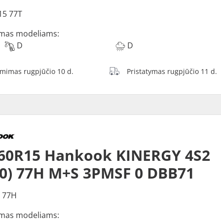
15 77T
mas modeliams:
D
D
ėmimas rugpjūčio 10 d.
Pristatymas rugpjūčio 11 d.
60R15 Hankook KINERGY 4S2
0) 77H M+S 3PMSF 0 DBB71
 77H
mas modeliams: