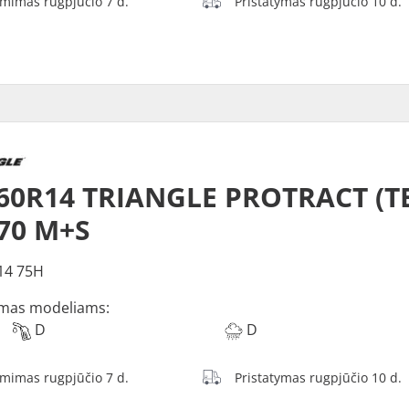
ėmimas rugpjūčio 7 d.
Pristatymas rugpjūčio 10 d.
60R14 TRIANGLE PROTRACT (TE
70 M+S
14 75H
mas modeliams:
D
D
ėmimas rugpjūčio 7 d.
Pristatymas rugpjūčio 10 d.