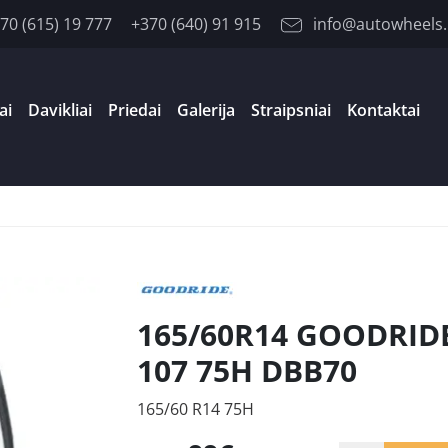
70 (615) 19 777
+370 (640) 91 915
info@autowheels.
ai
Davikliai
Priedai
Galerija
Straipsniai
Kontaktai
165/60R14 GOODRIDE
107 75H DBB70
165/60 R14 75H