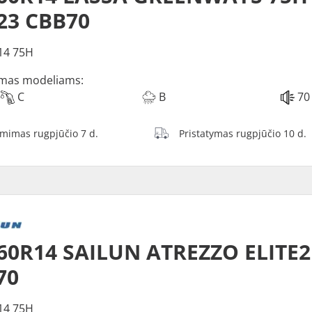
23 CBB70
14 75H
mas modeliams:
C
B
70
ėmimas rugpjūčio 7 d.
Pristatymas rugpjūčio 10 d.
60R14 SAILUN ATREZZO ELITE2
70
14 75H