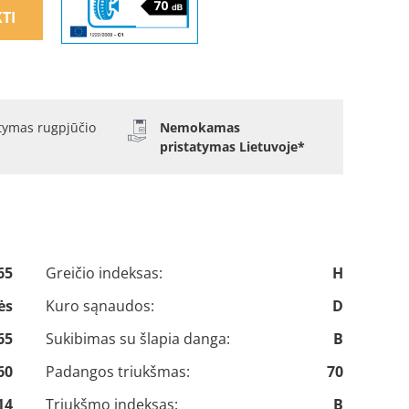
TI
atymas rugpjūčio
Nemokamas
pristatymas Lietuvoje*
65
Greičio indeksas:
H
ės
Kuro sąnaudos:
D
65
Sukibimas su šlapia danga:
B
60
Padangos triukšmas:
70
14
Triukšmo indeksas:
B