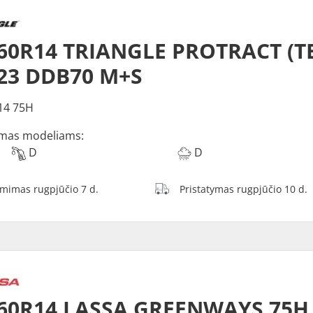
60R14 TRIANGLE PROTRACT (TE
23 DDB70 M+S
14 75H
mas modeliams:
D
D
ėmimas rugpjūčio 7 d.
Pristatymas rugpjūčio 10 d.
/60R14 LASSA GREENWAYS 75H