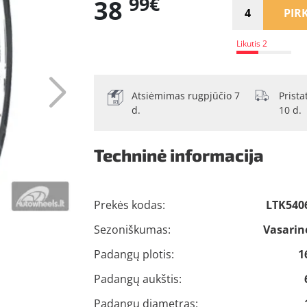
99€
38
PIRK
Likutis 2
Atsiėmimas rugpjūčio 7
Prist
d.
10 d.
Techninė informacija
Prekės kodas:
LTK540
Sezoniškumas:
Vasarin
Padangų plotis:
1
Padangų aukštis:
Padangų diametras: