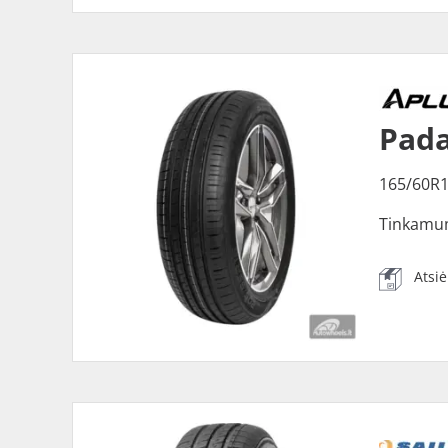
Pada
165/60R
Tinkamu
Atsi