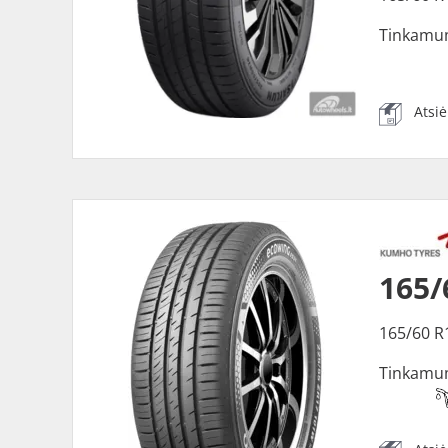
Tinkamu
Atsi
165
165/60 R
Tinkamu