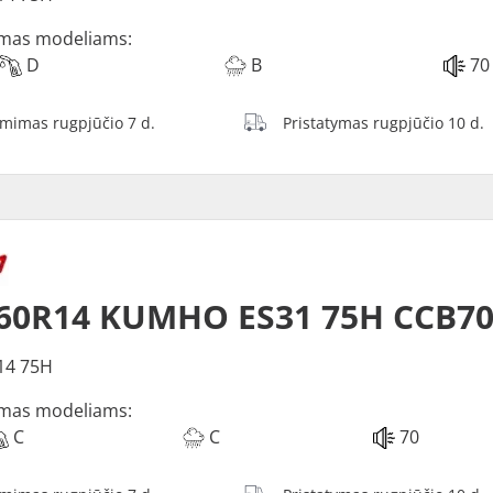
mas modeliams:
D
B
70
ėmimas rugpjūčio 7 d.
Pristatymas rugpjūčio 10 d.
/60R14 KUMHO ES31 75H CCB7
14 75H
mas modeliams:
C
C
70