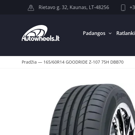
+3
Rietavo g. 32, Kaunas, LT-48256
Padangos
Ratlanki
Pradžia
—
165/60R14 GOODRIDE Z-107 75H DBB70