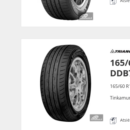
Atsi
165/
DDB
165/60 R
Tinkamu
Atsi