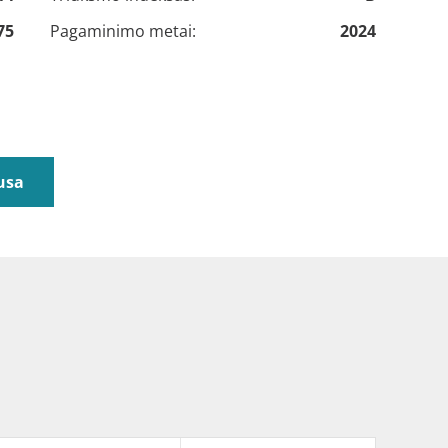
75
Pagaminimo metai:
2024
usa