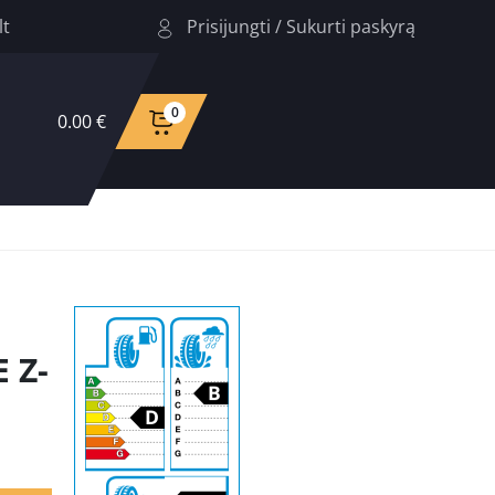
Prisijungti
/
Sukurti paskyrą
lt
0
0.00 €
 Z-