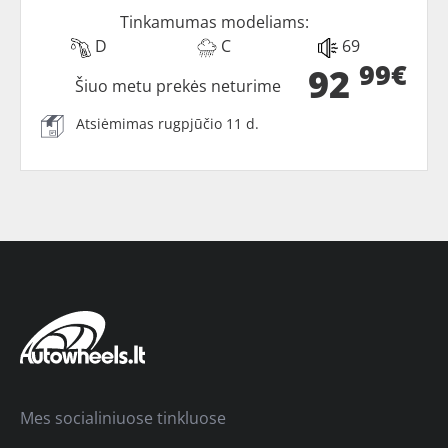
Tinkamumas modeliams:
D
C
69
99€
92
Šiuo metu prekės neturime
Atsiėmimas rugpjūčio 11 d.
Mes socialiniuose tinkluose