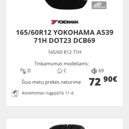
165/60R12 YOKOHAMA A539
71H DOT23 DCB69
165/60 R12 71H
Tinkamumas modeliams:
D
C
69
90€
72
Šiuo metu prekės neturime
Atsiėmimas rugpjūčio 11 d.