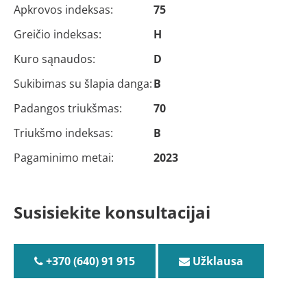
Apkrovos indeksas:
75
Greičio indeksas:
H
Kuro sąnaudos:
D
Sukibimas su šlapia danga:
B
Padangos triukšmas:
70
Triukšmo indeksas:
B
Pagaminimo metai:
2023
Susisiekite konsultacijai
+370 (640) 91 915
Užklausa