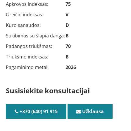
Apkrovos indeksas:
75
Greičio indeksas:
V
Kuro sąnaudos:
D
Sukibimas su šlapia danga:
B
Padangos triukšmas:
70
Triukšmo indeksas:
B
Pagaminimo metai:
2026
Susisiekite konsultacijai
+370 (640) 91 915
Užklausa