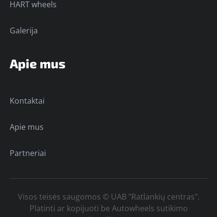
HART wheels
Galerija
Apie mus
Kontaktai
Apie mus
Partneriai
Visos teisės saugomos © UAB "Ratlankių centras".
Platinti ar kopijuoti be Autowheels sutikimo