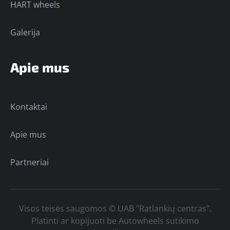
HART wheels
Galerija
Apie mus
Kontaktai
Apie mus
Partneriai
Visos teisės saugomos © UAB "Ratlankių centras".
Platinti ar kopijuoti be Autowheels sutikimo