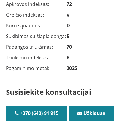
Apkrovos indeksas:
72
Greičio indeksas:
V
Kuro sąnaudos:
D
Sukibimas su šlapia danga:
B
Padangos triukšmas:
70
Triukšmo indeksas:
B
Pagaminimo metai:
2025
Susisiekite konsultacijai
+370 (640) 91 915
Užklausa