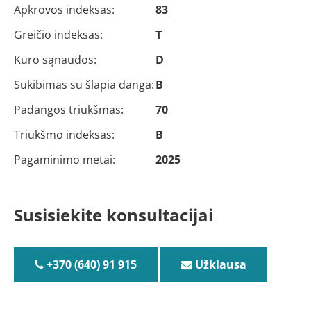
Apkrovos indeksas:
83
Greičio indeksas:
T
Kuro sąnaudos:
D
Sukibimas su šlapia danga:
B
Padangos triukšmas:
70
Triukšmo indeksas:
B
Pagaminimo metai:
2025
Susisiekite konsultacijai
+370 (640) 91 915
Užklausa