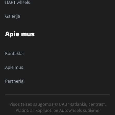
HART wheels
Galerija
Apie mus
Kontaktai
Apie mus
Partneriai
Visos teisės saugomos © UAB "Ratlankių centras".
Platinti ar kopijuoti be Autowheels sutikimo