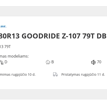
80R13 GOODRIDE Z-107 79T D
13 79T
mas modeliams:
D
B
70
ėmimas rugpjūčio 10 d.
Pristatymas rugpjūčio 11 d.