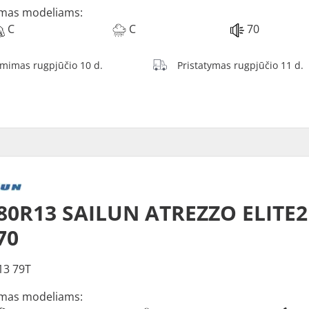
mas modeliams:
C
C
70
ėmimas rugpjūčio 10 d.
Pristatymas rugpjūčio 11 d.
80R13 SAILUN ATREZZO ELITE2
70
13 79T
mas modeliams: