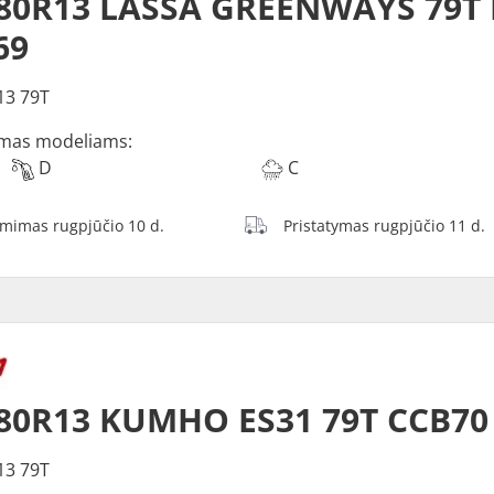
/80R13 LASSA GREENWAYS 79T
69
13 79T
mas modeliams:
D
C
ėmimas rugpjūčio 10 d.
Pristatymas rugpjūčio 11 d.
80R13 KUMHO ES31 79T CCB70
13 79T