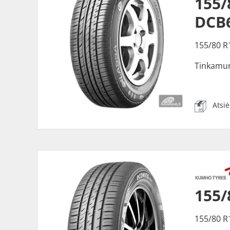
155
DCB
155/80 R
Tinkamu
Atsi
155/
155/80 R