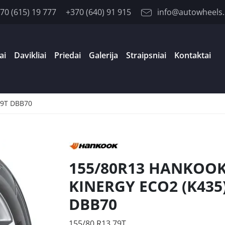
70 (615) 19 777
+370 (640) 91 915
info@autowheels.
ai
Davikliai
Priedai
Galerija
Straipsniai
Kontaktai
79T DBB70
155/80R13 HANKOO
KINERGY ECO2 (K435)
DBB70
155/80 R13 79T