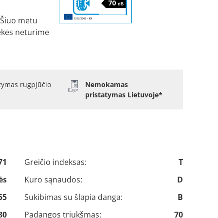
Šiuo metu
ekės neturime
atymas rugpjūčio
Nemokamas
pristatymas Lietuvoje*
71
Greičio indeksas:
T
ės
Kuro sąnaudos:
D
55
Sukibimas su šlapia danga:
B
80
Padangos triukšmas:
70