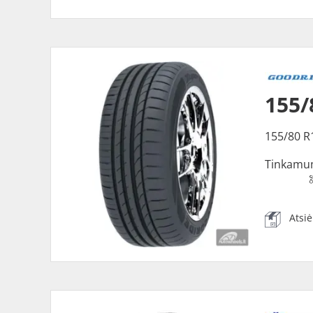
155/
155/80 R
Tinkamu
Atsi