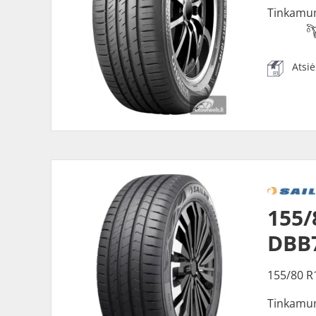
Tinkamu
Atsi
155/
DBB
155/80 R
Tinkamu