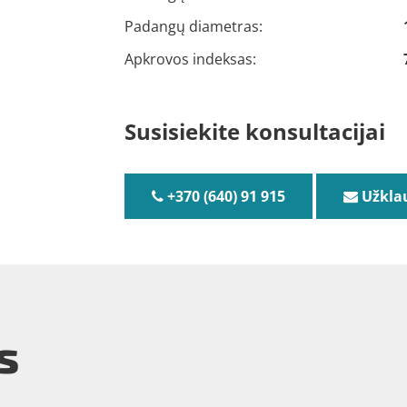
Padangų diametras:
Apkrovos indeksas:
Susisiekite konsultacijai
+370 (640) 91 915
Užkla
s