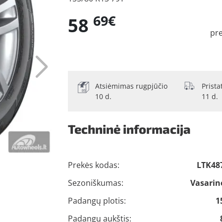
69€
58
pr
Atsiėmimas rugpjūčio
Prist
10 d.
11 d.
Techninė informacija
Prekės kodas:
LTK48
Sezoniškumas:
Vasarin
Padangų plotis:
1
Padangų aukštis: