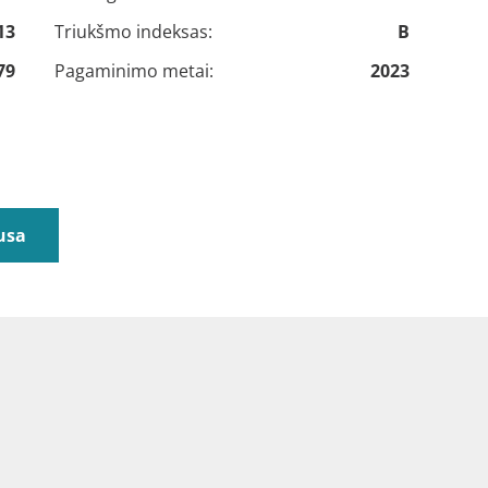
13
Triukšmo indeksas:
B
79
Pagaminimo metai:
2023
usa