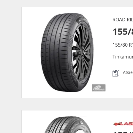
ROAD RI
155/
155/80 R
Tinkamu
Atsi