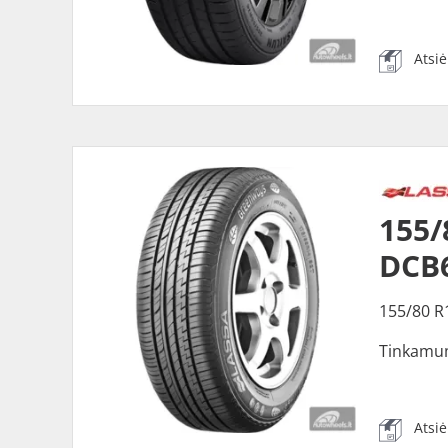
Atsi
155
DCB
155/80 R
Tinkamu
Atsi