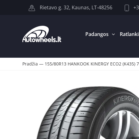
+3
Rietavo g. 32, Kaunas, LT-48256
Padangos
Ratlanki
Pradžia
—
155/80R13 HANKOOK KINERGY ECO2 (K435) 