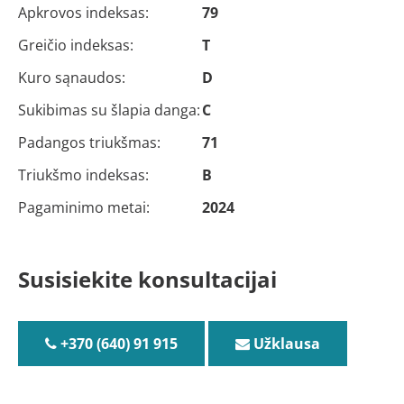
Apkrovos indeksas:
79
Greičio indeksas:
T
Kuro sąnaudos:
D
Sukibimas su šlapia danga:
C
Padangos triukšmas:
71
Triukšmo indeksas:
B
Pagaminimo metai:
2024
Susisiekite konsultacijai
+370 (640) 91 915
Užklausa