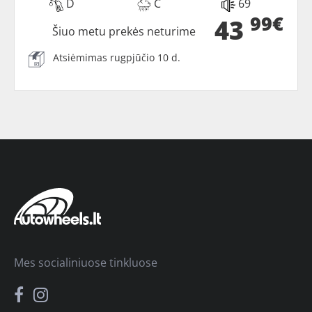
D
C
69
99€
43
Šiuo metu prekės neturime
Atsiėmimas rugpjūčio 10 d.
Mes socialiniuose tinkluose