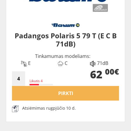
Padangos Polaris 5 79 T (E C B
71dB)
Tinkamumas modeliams:
E
C
71dB
00€
62
Likutis 4
PIRKTI
Atsiėmimas rugpjūčio 10 d.