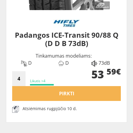
Padangos ICE-Transit 90/88 Q
(D D B 73dB)
Tinkamumas modeliams:
D
D
73dB
59€
53
Likutis >4
PIRKTI
Atsiėmimas rugpjūčio 10 d.