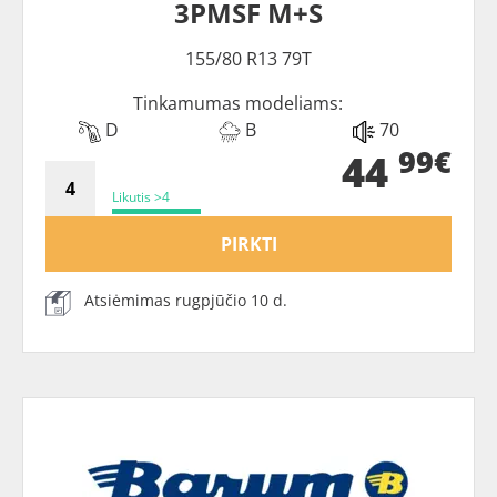
3PMSF M+S
155/80 R13 79T
Tinkamumas modeliams:
D
B
70
99€
44
Likutis >4
PIRKTI
Atsiėmimas rugpjūčio 10 d.