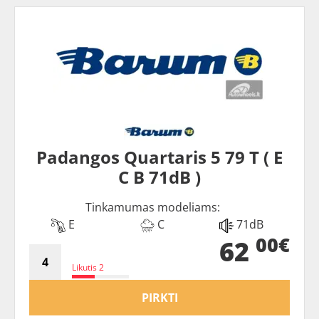
Padangos Quartaris 5 79 T ( E
C B 71dB )
Tinkamumas modeliams:
E
C
71dB
00€
62
Likutis 2
PIRKTI