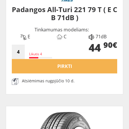
Padangos All-Turi 221 79 T ( E C
B 71dB )
Tinkamumas modeliams:
E
C
71dB
90€
44
Likutis 4
PIRKTI
Atsiėmimas rugpjūčio 10 d.