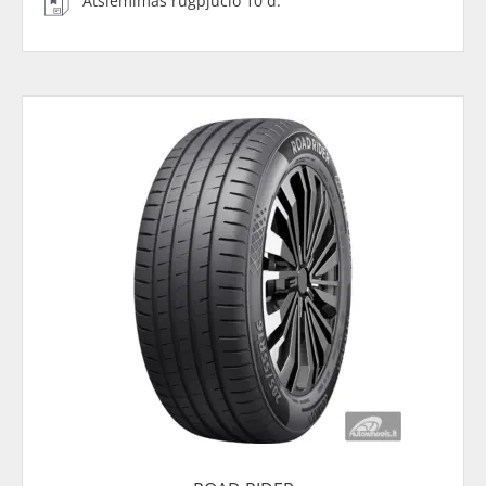
Atsiėmimas rugpjūčio 10 d.