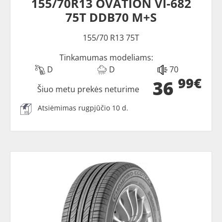
155/70R13 OVATION VI-682
75T DDB70 M+S
155/70 R13 75T
Tinkamumas modeliams:
D
D
70
99€
36
Šiuo metu prekės neturime
Atsiėmimas rugpjūčio 10 d.