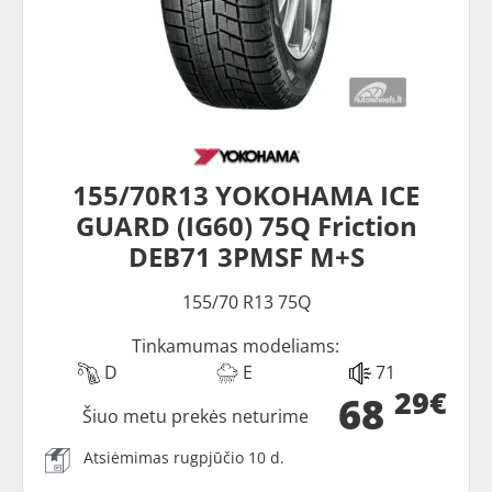
155/70R13 YOKOHAMA ICE
GUARD (IG60) 75Q Friction
DEB71 3PMSF M+S
155/70 R13 75Q
Tinkamumas modeliams:
D
E
71
29€
68
Šiuo metu prekės neturime
Atsiėmimas rugpjūčio 10 d.