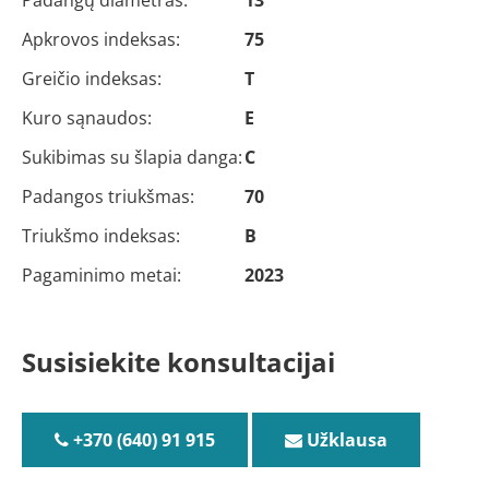
Apkrovos indeksas:
75
Greičio indeksas:
T
Kuro sąnaudos:
E
Sukibimas su šlapia danga:
C
Padangos triukšmas:
70
Triukšmo indeksas:
B
Pagaminimo metai:
2023
Susisiekite konsultacijai
+370 (640) 91 915
Užklausa