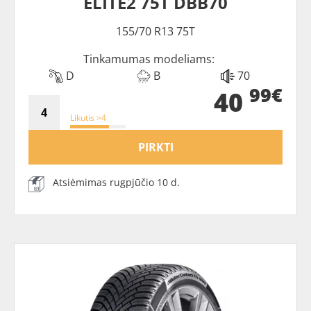
ELITE2 75T DBB70
155/70 R13 75T
Tinkamumas modeliams:
D
B
70
99€
40
Likutis >4
PIRKTI
Atsiėmimas rugpjūčio 10 d.