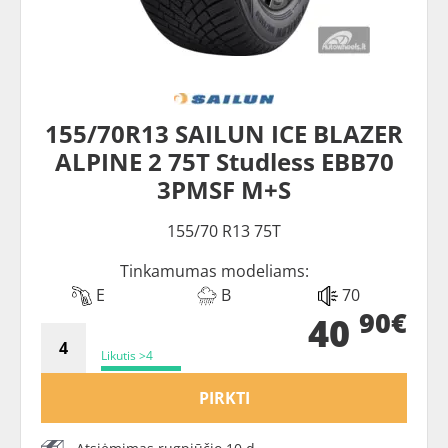
155/70R13 SAILUN ICE BLAZER
ALPINE 2 75T Studless EBB70
3PMSF M+S
155/70 R13 75T
Tinkamumas modeliams:
E
B
70
90€
40
Likutis >4
PIRKTI