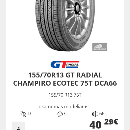
155/70R13 GT RADIAL
CHAMPIRO ECOTEC 75T DCA66
155/70 R13 75T
Tinkamumas modeliams:
D
C
66
29€
40