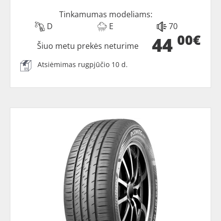
Tinkamumas modeliams:
D
E
70
00€
44
Šiuo metu prekės neturime
Atsiėmimas rugpjūčio 10 d.