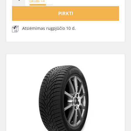
Likutis >4
PIRKTI
Atsiėmimas rugpjūčio 10 d.