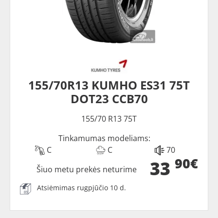
155/70R13 KUMHO ES31 75T
DOT23 CCB70
155/70 R13 75T
Tinkamumas modeliams:
C
C
70
90€
33
Šiuo metu prekės neturime
Atsiėmimas rugpjūčio 10 d.