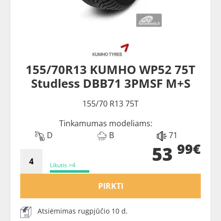
155/70R13 KUMHO WP52 75T
Studless DBB71 3PMSF M+S
155/70 R13 75T
Tinkamumas modeliams:
D
B
71
99€
53
Likutis >4
PIRKTI
Atsiėmimas rugpjūčio 10 d.