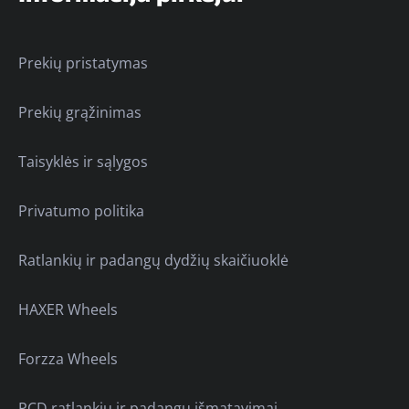
Prekių pristatymas
Prekių grąžinimas
Taisyklės ir sąlygos
Privatumo politika
Ratlankių ir padangų dydžių skaičiuoklė
HAXER Wheels
Forzza Wheels
PCD ratlankių ir padangų išmatavimai