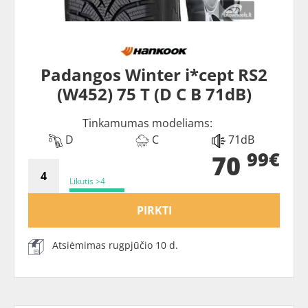
Padangos Winter i*cept RS2
(W452) 75 T (D C B 71dB)
Tinkamumas modeliams:
D
C
71dB
99€
70
Likutis >4
PIRKTI
Atsiėmimas rugpjūčio 10 d.