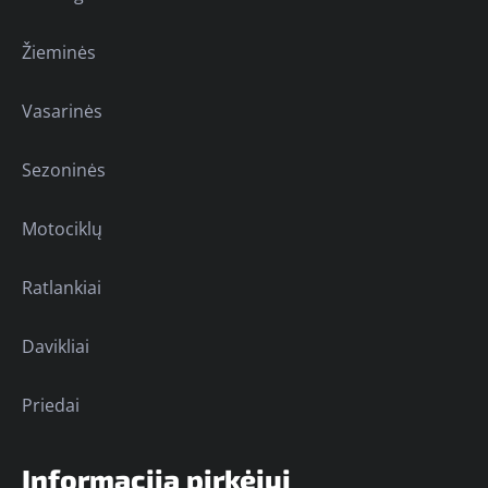
Žieminės
Vasarinės
Sezoninės
Motociklų
Ratlankiai
Davikliai
Priedai
Informacija pirkėjui