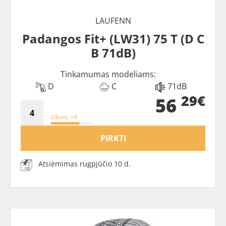
LAUFENN
Padangos Fit+ (LW31) 75 T (D C
B 71dB)
Tinkamumas modeliams:
D
C
71dB
29€
56
Likutis >4
PIRKTI
Atsiėmimas rugpjūčio 10 d.