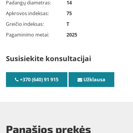
Padangų diametras:
14
Apkrovos indeksas:
75
Greičio indeksas:
T
Pagaminimo metai:
2025
Susisiekite konsultacijai
+370 (640) 91 915
Užklausa
Panašios prekės