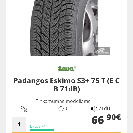
Padangos Eskimo S3+ 75 T (E C
B 71dB)
Tinkamumas modeliams:
E
C
71dB
90€
66
Likutis >4