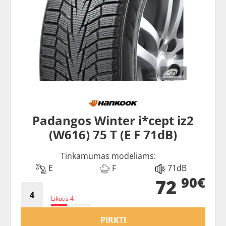
Padangos Winter i*cept iz2
(W616) 75 T (E F 71dB)
Tinkamumas modeliams:
E
F
71dB
90€
72
Likutis 4
PIRKTI