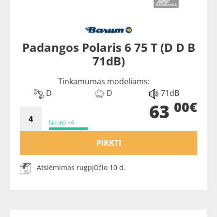
Padangos Polaris 6 75 T (D D B
71dB)
Tinkamumas modeliams:
D
D
71dB
00€
63
Likutis >4
PIRKTI
Atsiėmimas rugpjūčio 10 d.