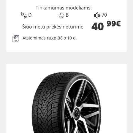
Tinkamumas modeliams:
D
B
70
99€
40
Šiuo metu prekės neturime
Atsiėmimas rugpjūčio 10 d.