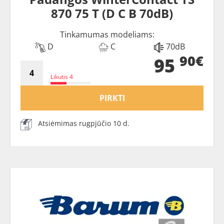
870 75 T (D C B 70dB)
Tinkamumas modeliams:
D
C
70dB
90€
95
Likutis 4
PIRKTI
Atsiėmimas rugpjūčio 10 d.