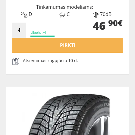
Tinkamumas modeliams:
D
C
70dB
90€
46
Likutis >4
PIRKTI
Atsiėmimas rugpjūčio 10 d.