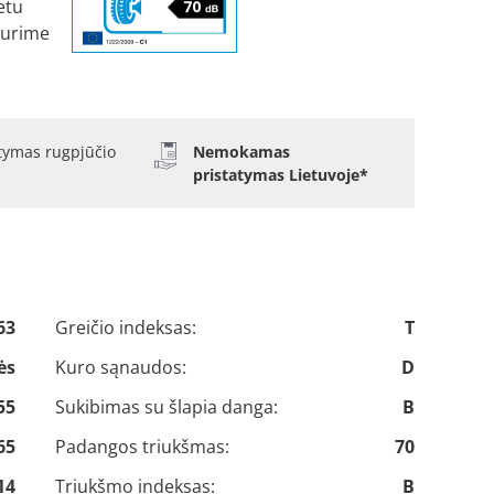
etu
turime
atymas rugpjūčio
Nemokamas
pristatymas Lietuvoje*
63
Greičio indeksas:
T
ės
Kuro sąnaudos:
D
55
Sukibimas su šlapia danga:
B
65
Padangos triukšmas:
70
14
Triukšmo indeksas:
B