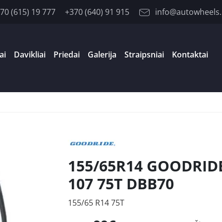
70 (615) 19 777
+370 (640) 91 915
info@autowheels.
ai
Davikliai
Priedai
Galerija
Straipsniai
Kontaktai
155/65R14 GOODRIDE
107 75T DBB70
155/65 R14 75T