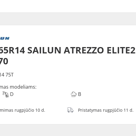
65R14 SAILUN ATREZZO ELITE2
70
14 75T
mas modeliams:
D
B
ėmimas rugpjūčio 10 d.
Pristatymas rugpjūčio 11 d.