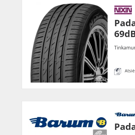
Pada
69dB
Tinkamu
Atsi
Pada