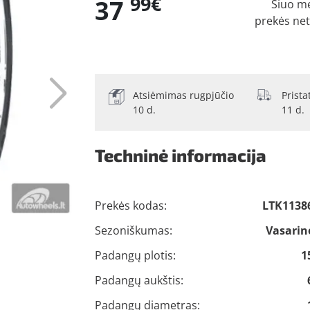
99€
37
Šiuo m
prekės ne
Atsiėmimas rugpjūčio
Prist
10 d.
11 d.
Techninė informacija
Prekės kodas:
LTK1138
Sezoniškumas:
Vasarin
Padangų plotis:
1
Padangų aukštis:
Padangų diametras: