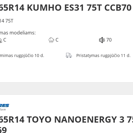
65R14 KUMHO ES31 75T CCB70
14 75T
mas modeliams:
C
C
70
ėmimas rugpjūčio 10 d.
Pristatymas rugpjūčio 11 d.
/65R14 TOYO NANOENERGY 3 7
69