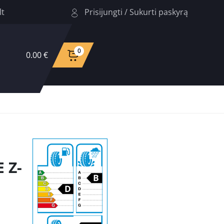
Prisijungti
/
Sukurti paskyrą
lt
0
0.00 €
 Z-