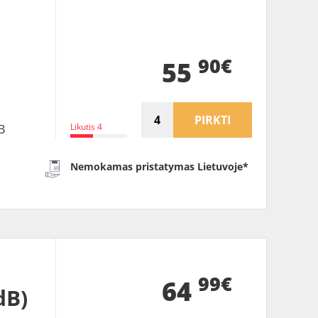
90€
55
PIRKTI
Likutis 4
B
Nemokamas pristatymas Lietuvoje*
99€
64
dB)