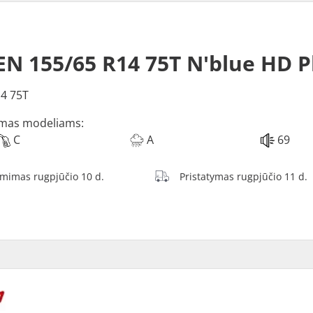
N 155/65 R14 75T N'blue HD P
4 75T
mas modeliams:
C
A
69
ėmimas rugpjūčio 10 d.
Pristatymas rugpjūčio 11 d.