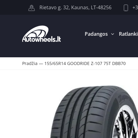
+3
Rietavo g. 32, Kaunas, LT-48256
Padangos
Ratlanki
Pradžia
—
155/65R14 GOODRIDE Z-107 75T DBB70