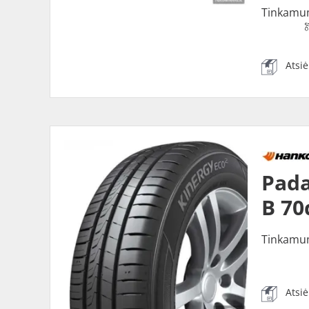
Tinkamu
Atsi
Pada
B 70
Tinkamu
Atsi