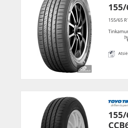
155/
155/65 R
Tinkamu
Atsi
155
CCB