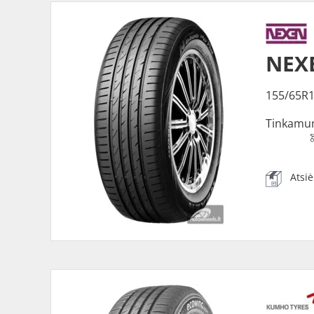
NEXE
155/65R1
Tinkamu
Atsi