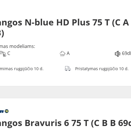
ngos N-blue HD Plus 75 T (C A
)
mas modeliams:
C
A
69d
ėmimas rugpjūčio 10 d.
Pristatymas rugpjūčio 10 d.
ngos Bravuris 6 75 T (C B B 69