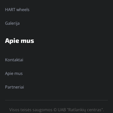
HART wheels
Galerija
Apie mus
Kontaktai
Apie mus
Partneriai
Visos teisės saugomos © UAB "Ratlankių centras".