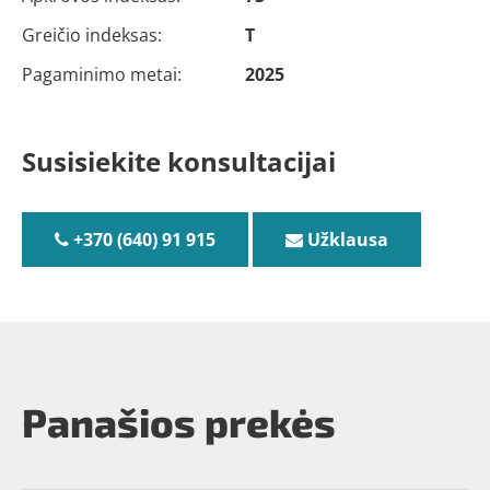
Greičio indeksas:
T
Pagaminimo metai:
2025
Susisiekite konsultacijai
+370 (640) 91 915
Užklausa
Panašios prekės