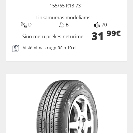
155/65 R13 73T
Tinkamumas modeliams:
D
B
70
99€
31
Šiuo metu prekės neturime
Atsiėmimas rugpjūčio 10 d.