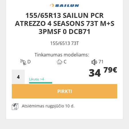
155/65R13 SAILUN PCR
ATREZZO 4 SEASONS 73T M+S
3PMSF 0 DCB71
155/6513 73T
Tinkamumas modeliams:
D
C
71
79€
34
Likutis >4
PIRKTI
Atsiėmimas rugpjūčio 10 d.