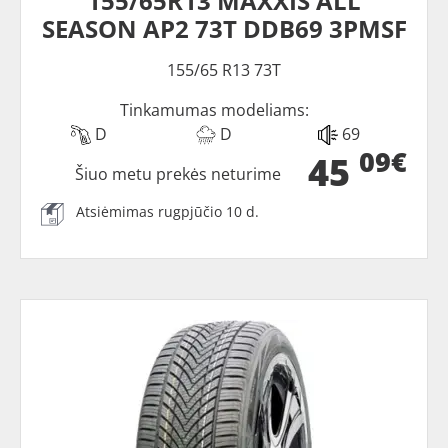
155/65R13 MAXXIS ALL
SEASON AP2 73T DDB69 3PMSF
155/65 R13 73T
Tinkamumas modeliams:
D
D
69
09€
45
Šiuo metu prekės neturime
Atsiėmimas rugpjūčio 10 d.