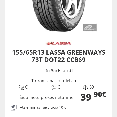
155/65R13 LASSA GREENWAYS
73T DOT22 CCB69
155/65 R13 73T
Tinkamumas modeliams:
C
C
69
90€
39
Šiuo metu prekės neturime
Atsiėmimas rugpjūčio 10 d.