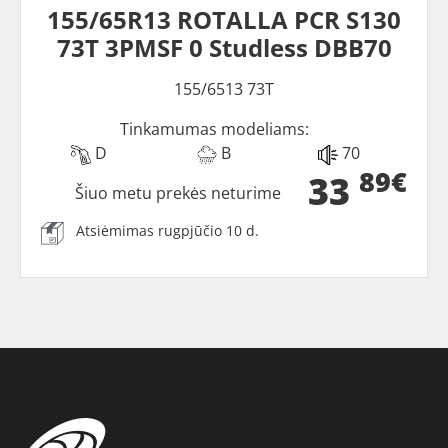
155/65R13 ROTALLA PCR S130
73T 3PMSF 0 Studless DBB70
155/6513 73T
Tinkamumas modeliams:
D
B
70
89€
33
Šiuo metu prekės neturime
Atsiėmimas rugpjūčio 10 d.