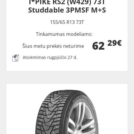
I*PIKE RS2 (W429) 73T
Studdable 3PMSF M+S
155/65 R13 73T
Tinkamumas modeliams:
29€
62
Šiuo metu prekės neturime
Atsiėmimas rugpjūčio 27 d.