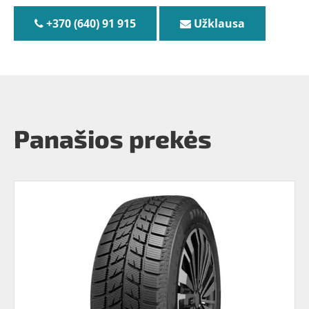
+370 (640) 91 915
Užklausa
Panašios prekės