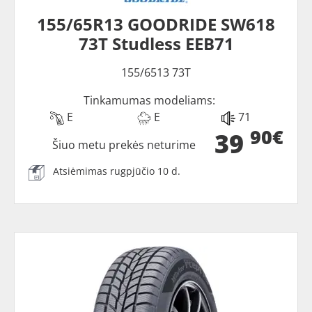
155/65R13 GOODRIDE SW618
73T Studless EEB71
155/6513 73T
Tinkamumas modeliams:
E
E
71
90€
39
Šiuo metu prekės neturime
Atsiėmimas rugpjūčio 10 d.