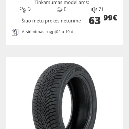
Tinkamumas modeliams:
D
E
71
99€
63
Šiuo metu prekės neturime
Atsiėmimas rugpjūčio 10 d.