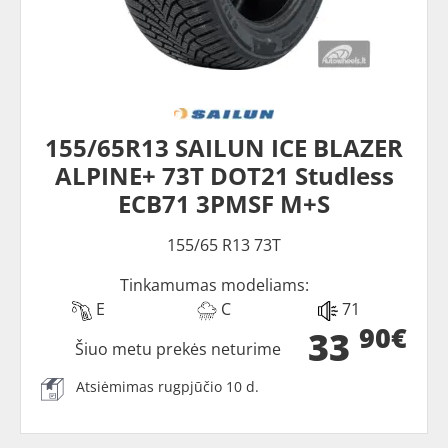
155/65R13 SAILUN ICE BLAZER
ALPINE+ 73T DOT21 Studless
ECB71 3PMSF M+S
155/65 R13 73T
Tinkamumas modeliams:
E
C
71
90€
33
Šiuo metu prekės neturime
Atsiėmimas rugpjūčio 10 d.