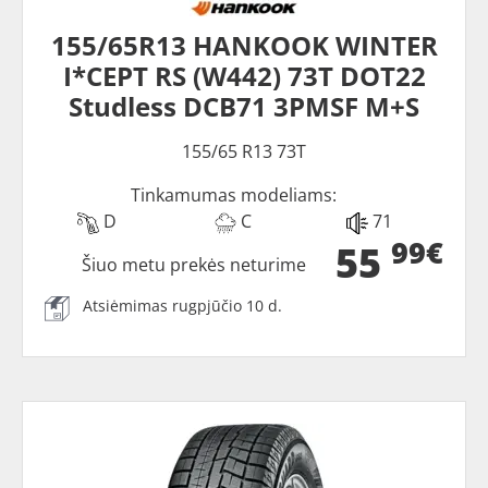
155/65R13 HANKOOK WINTER
I*CEPT RS (W442) 73T DOT22
Studless DCB71 3PMSF M+S
155/65 R13 73T
Tinkamumas modeliams:
D
C
71
99€
55
Šiuo metu prekės neturime
Atsiėmimas rugpjūčio 10 d.