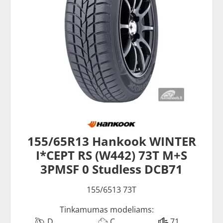
155/65R13 Hankook WINTER
I*CEPT RS (W442) 73T M+S
3PMSF 0 Studless DCB71
155/6513 73T
Tinkamumas modeliams:
D
C
71