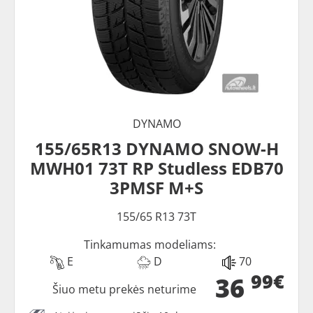
DYNAMO
155/65R13 DYNAMO SNOW-H
MWH01 73T RP Studless EDB70
3PMSF M+S
155/65 R13 73T
Tinkamumas modeliams:
E
D
70
99€
36
Šiuo metu prekės neturime