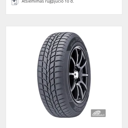
Atsiėmimas rugpjūčio 10 d.