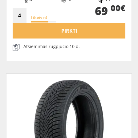
00€
69
Likutis >4
PIRKTI
Atsiėmimas rugpjūčio 10 d.