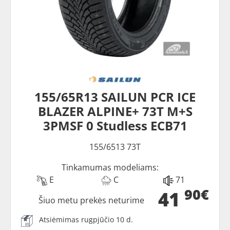
155/65R13 SAILUN PCR ICE
BLAZER ALPINE+ 73T M+S
3PMSF 0 Studless ECB71
155/6513 73T
Tinkamumas modeliams:
E
C
71
90€
41
Šiuo metu prekės neturime
Atsiėmimas rugpjūčio 10 d.