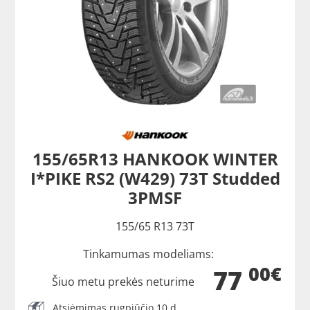
155/65R13 HANKOOK WINTER
I*PIKE RS2 (W429) 73T Studded
3PMSF
155/65 R13 73T
Tinkamumas modeliams:
00€
77
Šiuo metu prekės neturime
Atsiėmimas rugpjūčio 10 d.