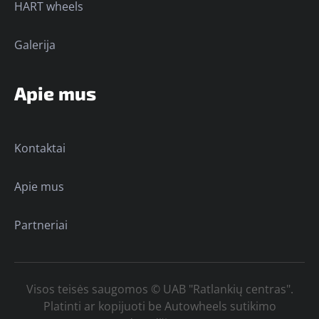
HART wheels
Galerija
Apie mus
Kontaktai
Apie mus
Partneriai
Visos teisės saugomos © UAB "Ratlankių centras".
Platinti ar kopijuoti be Autowheels sutikimo