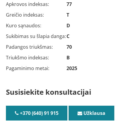
Apkrovos indeksas:
77
Greičio indeksas:
T
Kuro sąnaudos:
D
Sukibimas su šlapia danga:
C
Padangos triukšmas:
70
Triukšmo indeksas:
B
Pagaminimo metai:
2025
Susisiekite konsultacijai
+370 (640) 91 915
Užklausa