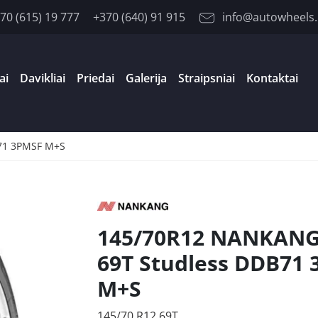
70 (615) 19 777
+370 (640) 91 915
info@autowheels.
ai
Davikliai
Priedai
Galerija
Straipsniai
Kontaktai
71 3PMSF M+S
145/70R12 NANKANG
69T Studless DDB71
M+S
145/70 R12 69T