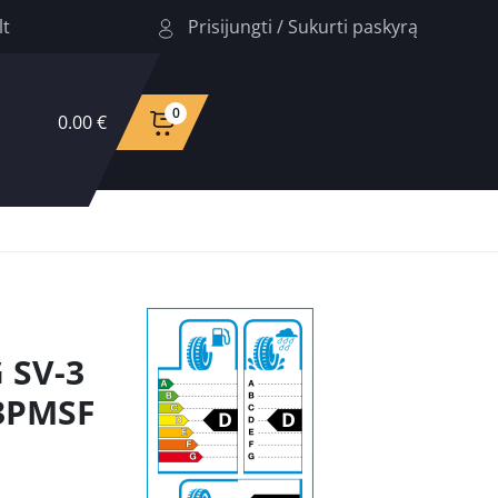
Prisijungti
/
Sukurti paskyrą
lt
0
0.00 €
 SV-3
 3PMSF