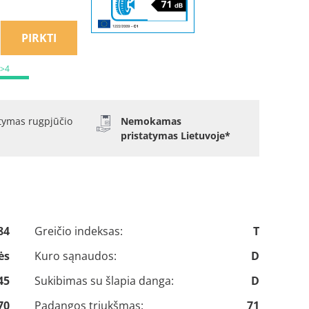
PIRKTI
 >4
atymas rugpjūčio
Nemokamas
pristatymas Lietuvoje*
84
Greičio indeksas:
T
ės
Kuro sąnaudos:
D
45
Sukibimas su šlapia danga:
D
70
Padangos triukšmas:
71