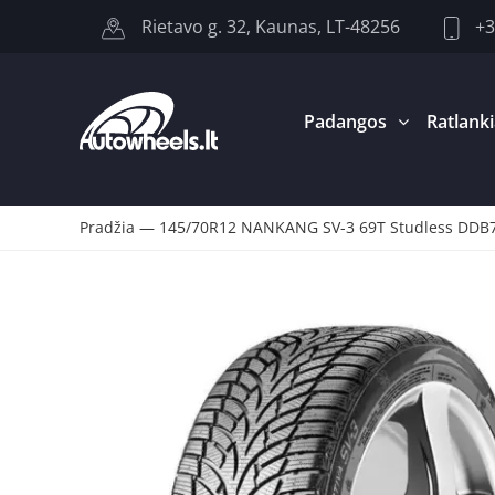
+3
Rietavo g. 32, Kaunas, LT-48256
Padangos
Ratlanki
Pradžia
—
145/70R12 NANKANG SV-3 69T Studless DDB