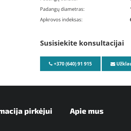
Padangų diametras:
Apkrovos indeksas:
Susisiekite konsultacijai
+370 (640) 91 915
Užkla
macija pirkėjui
Apie mus