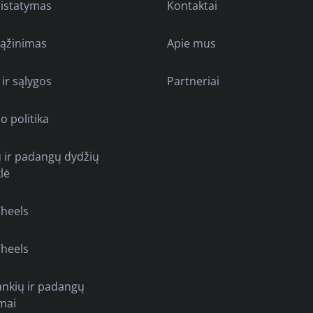
ristatymas
Kontaktai
rąžinimas
Apie mus
 ir sąlygos
Partneriai
o politika
ų ir padangų dydžių
lė
heels
heels
ankių ir padangų
mai