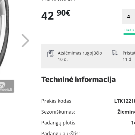
90€
42
Likutis
Atsiėmimas rugpjūčio
Prist
10 d.
11 d.
Techninė informacija
Prekės kodas:
LTK1221
Sezoniškumas:
Žiemin
Padangų plotis:
1
Padangų aukštis: