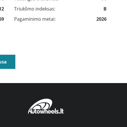
12
Triukšmo indeksas:
B
69
Pagaminimo metai:
2026
usa