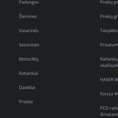
Padangos
Prekių p
Žieminės
Prekių g
Vasarinės
Taisyklės
Sezoninės
Privatum
Motociklų
Ratlanki
skaičiuok
Ratlankiai
HAXER W
Davikliai
Forzza W
Priedai
PCD ratl
išmatavi