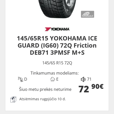
145/65R15 YOKOHAMA ICE
GUARD (IG60) 72Q Friction
DEB71 3PMSF M+S
145/65 R15 72Q
Tinkamumas modeliams:
D
E
71
90€
72
Šiuo metu prekės neturime
Atsiėmimas rugpjūčio 10 d.