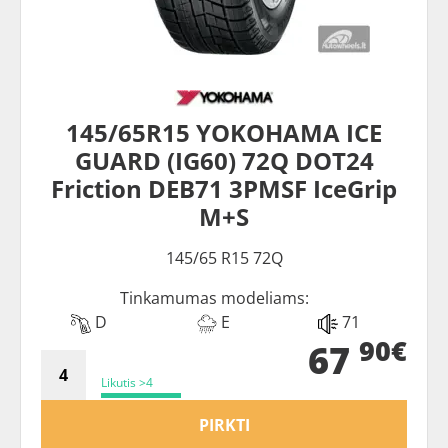
145/65R15 YOKOHAMA ICE
GUARD (IG60) 72Q DOT24
Friction DEB71 3PMSF IceGrip
M+S
145/65 R15 72Q
Tinkamumas modeliams:
D
E
71
90€
67
Likutis >4
PIRKTI