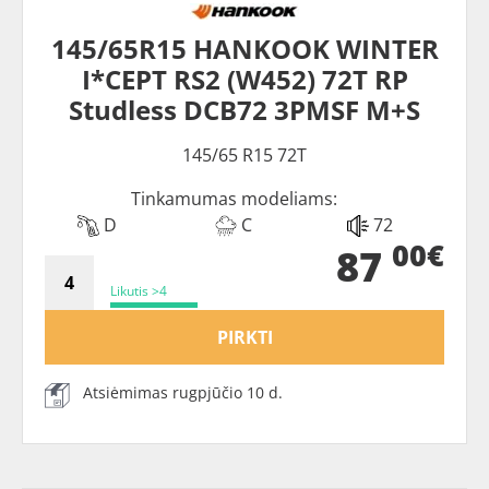
145/65R15 HANKOOK WINTER
I*CEPT RS2 (W452) 72T RP
Studless DCB72 3PMSF M+S
145/65 R15 72T
Tinkamumas modeliams:
D
C
72
00€
87
Likutis >4
PIRKTI
Atsiėmimas rugpjūčio 10 d.