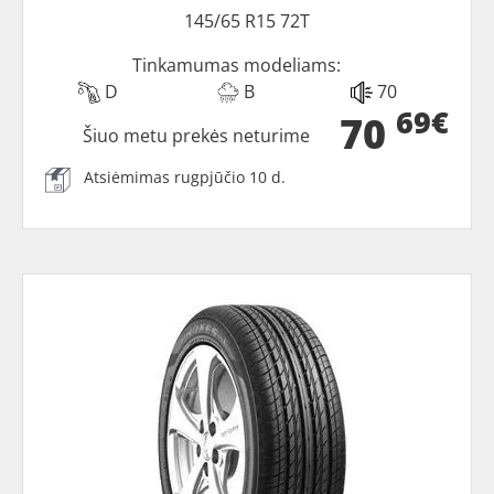
145/65 R15 72T
Tinkamumas modeliams:
D
B
70
69€
70
Šiuo metu prekės neturime
Atsiėmimas rugpjūčio 10 d.