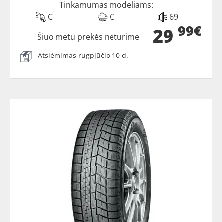
Tinkamumas modeliams:
C
C
69
99€
29
Šiuo metu prekės neturime
Atsiėmimas rugpjūčio 10 d.