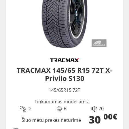
TRACMAX 145/65 R15 72T X-
Privilo S130
145/65R15 72T
Tinkamumas modeliams:
D
B
70
00€
30
Šiuo metu prekės neturime