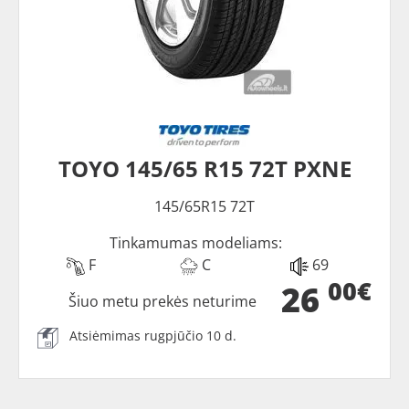
TOYO 145/65 R15 72T PXNE
145/65R15 72T
Tinkamumas modeliams:
F
C
69
00€
26
Šiuo metu prekės neturime
Atsiėmimas rugpjūčio 10 d.