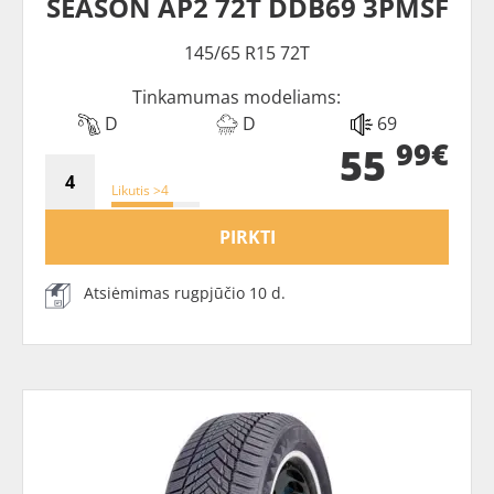
SEASON AP2 72T DDB69 3PMSF
145/65 R15 72T
Tinkamumas modeliams:
D
D
69
99€
55
Likutis >4
PIRKTI
Atsiėmimas rugpjūčio 10 d.