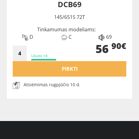
DCB69
145/6515 72T
Tinkamumas modeliams:
D
C
69
90€
56
Likutis >4
PIRKTI
Atsiėmimas rugpjūčio 10 d.