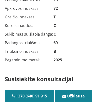
Apkrovos indeksas:
72
Greičio indeksas:
T
Kuro sąnaudos:
C
Sukibimas su šlapia danga:
C
Padangos triukšmas:
69
Triukšmo indeksas:
B
Pagaminimo metai:
2025
Susisiekite konsultacijai
+370 (640) 91 915
Užklausa