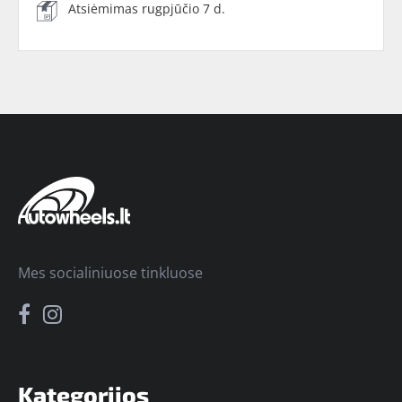
Atsiėmimas rugpjūčio 7 d.
Mes socialiniuose tinkluose
Kategorijos