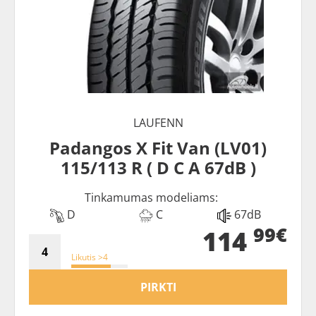
LAUFENN
Padangos X Fit Van (LV01)
115/113 R ( D C A 67dB )
Tinkamumas modeliams:
D
C
67dB
99€
114
Likutis >4
PIRKTI