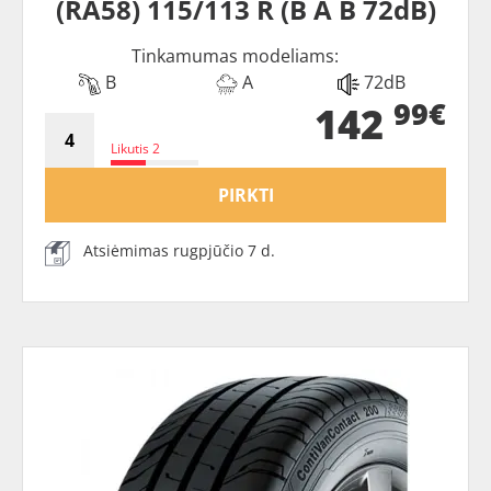
(RA58) 115/113 R (B A B 72dB)
Tinkamumas modeliams:
B
A
72dB
99€
142
Likutis 2
PIRKTI
Atsiėmimas rugpjūčio 7 d.