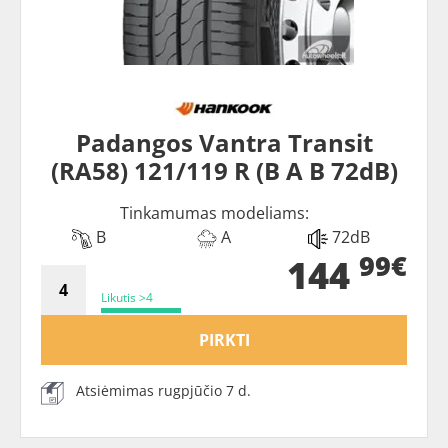
Padangos Vantra Transit
(RA58) 121/119 R (B A B 72dB)
Tinkamumas modeliams:
B
A
72dB
99€
144
Likutis >4
PIRKTI
Atsiėmimas rugpjūčio 7 d.