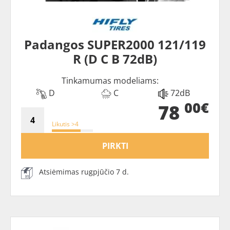
Padangos SUPER2000 121/119
R (D C B 72dB)
Tinkamumas modeliams:
D
C
72dB
00€
78
Likutis >4
PIRKTI
Atsiėmimas rugpjūčio 7 d.