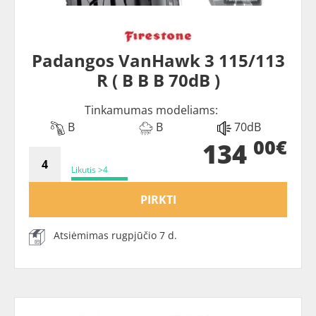
Padangos VanHawk 3 115/113
R ( B B B 70dB )
Tinkamumas modeliams:
B
B
70dB
00€
134
Likutis >4
PIRKTI
Atsiėmimas rugpjūčio 7 d.