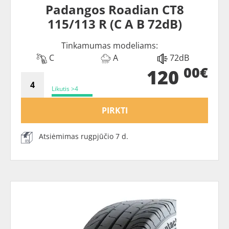
Padangos Roadian CT8
115/113 R (C A B 72dB)
Tinkamumas modeliams:
C
A
72dB
00€
120
Likutis >4
PIRKTI
Atsiėmimas rugpjūčio 7 d.