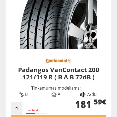
Padangos VanContact 200
121/119 R ( B A B 72dB )
Tinkamumas modeliams:
B
A
72dB
59€
181
Likutis 4