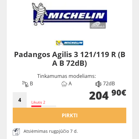
Padangos Agilis 3 121/119 R (B
A B 72dB)
Tinkamumas modeliams:
B
A
72dB
90€
204
Likutis 2
PIRKTI
Atsiėmimas rugpjūčio 7 d.