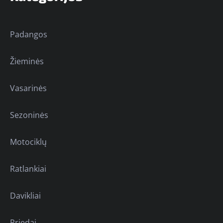
Padangos
Žieminės
Vasarinės
Sezoninės
Motociklų
Ratlankiai
Davikliai
Priedai