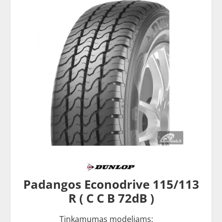
Padangos Econodrive 115/113
R ( C C B 72dB )
Tinkamumas modeliams: