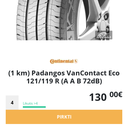
(1 km) Padangos VanContact Eco
121/119 R (A A B 72dB)
00€
130
Likutis >4
PIRKTI