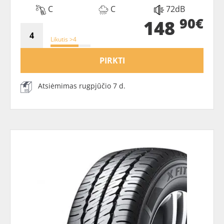
C
C
72dB
90€
148
Likutis >4
PIRKTI
Atsiėmimas rugpjūčio 7 d.