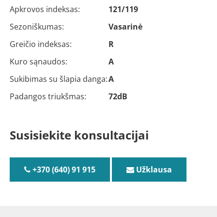
Apkrovos indeksas:
121/119
Sezoniškumas:
Vasarinė
Greičio indeksas:
R
Kuro sąnaudos:
A
Sukibimas su šlapia danga:
A
Padangos triukšmas:
72dB
Susisiekite konsultacijai
+370 (640) 91 915
Užklausa