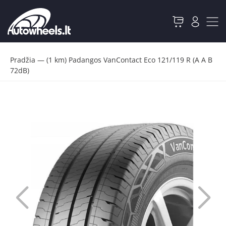
Pradžia
—
(1 km) Padangos VanContact Eco 121/119 R (A A B
72dB)