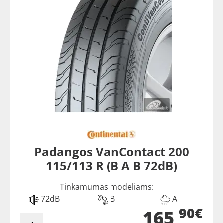
Padangos VanContact 200
115/113 R (B A B 72dB)
Tinkamumas modeliams:
72dB
B
A
90€
165