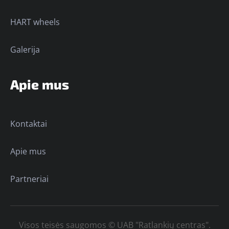
HART wheels
Galerija
Apie mus
Kontaktai
Apie mus
Partneriai
Visos teisės saugomos © UAB "Ratlankių centras".