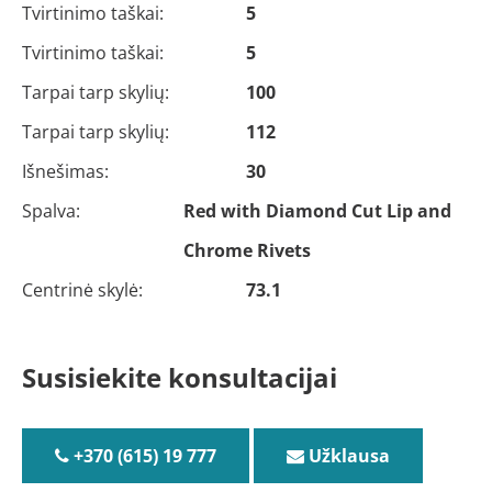
Tvirtinimo taškai:
5
Tvirtinimo taškai:
5
Tarpai tarp skylių:
100
Tarpai tarp skylių:
112
Išnešimas:
30
Spalva:
Red with Diamond Cut Lip and
Chrome Rivets
Centrinė skylė:
73.1
Susisiekite konsultacijai
+370 (615) 19 777
Užklausa