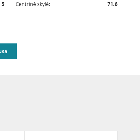
5
Centrinė skylė:
71.6
usa