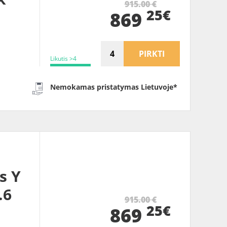
915.00 €
25€
869
PIRKTI
Likutis >4
Nemokamas pristatymas Lietuvoje*
s Y
.6
915.00 €
25€
869