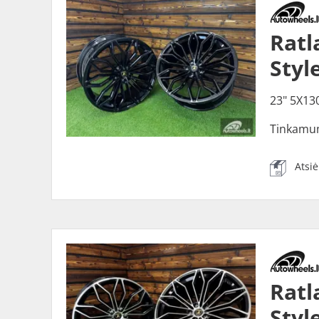
Ratl
Styl
23" 5X13
Tinkamu
Atsi
Ratl
Styl