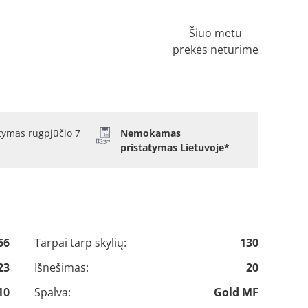
Šiuo metu
prekės neturime
atymas rugpjūčio 7
Nemokamas
pristatymas Lietuvoje*
66
Tarpai tarp skylių:
130
23
Išnešimas:
20
10
Spalva:
Gold MF