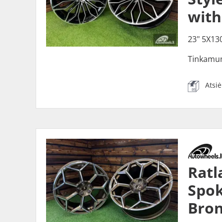
with
23" 5X13
Tinkamu
Atsi
Ratl
Spok
Bron