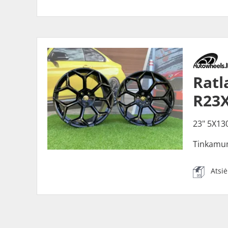
Ratl
R23X
23" 5X13
Tinkamu
Atsi