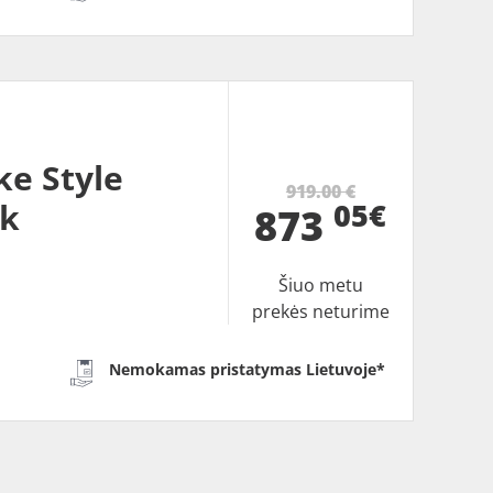
ke Style
919.00 €
05€
ck
873
Šiuo metu
prekės neturime
Nemokamas pristatymas Lietuvoje*