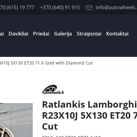
70 (615) 19 777
+370 (640) 91 915
info@autowheels.
ai
Davikliai
Priedai
Galerija
Straipsniai
Kontaktai
3X10J 5X130 ET20 71.6 Gold with Diamond Cut
Ratlankis Lamborghi
R23X10J 5X130 ET20 
Cut