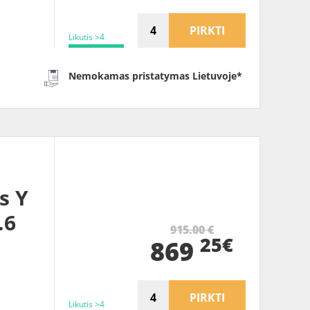
PIRKTI
Likutis >4
Nemokamas pristatymas Lietuvoje*
s Y
.6
915.00 €
25€
869
PIRKTI
Likutis >4