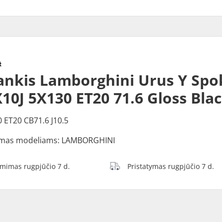
ankis Lamborghini Urus Y Spo
10J 5X130 ET20 71.6 Gloss Bla
0 ET20 CB71.6 J10.5
mas modeliams: LAMBORGHINI
ėmimas rugpjūčio 7 d.
Pristatymas rugpjūčio 7 d.