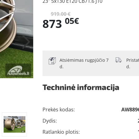
23" 5x130 ET20 CB71.6 J10
919.00 €
05€
873
Atsiėmimas rugpjūčio 7
Prist
d.
d.
Techninė informacija
Prekės kodas:
AW889
Dydis:
Ratlankio plotis: