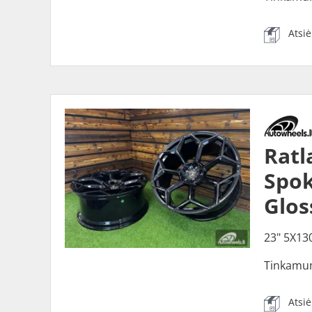
Atsi
Ratl
Spok
Glos
23" 5X13
Tinkamu
Atsi