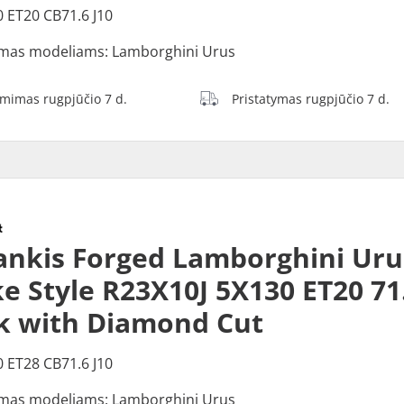
0 ET20 CB71.6 J10
mas modeliams: Lamborghini Urus
ėmimas rugpjūčio 7 d.
Pristatymas rugpjūčio 7 d.
ankis Forged Lamborghini Uru
e Style R23X10J 5X130 ET20 71
k with Diamond Cut
0 ET28 CB71.6 J10
mas modeliams: Lamborghini Urus