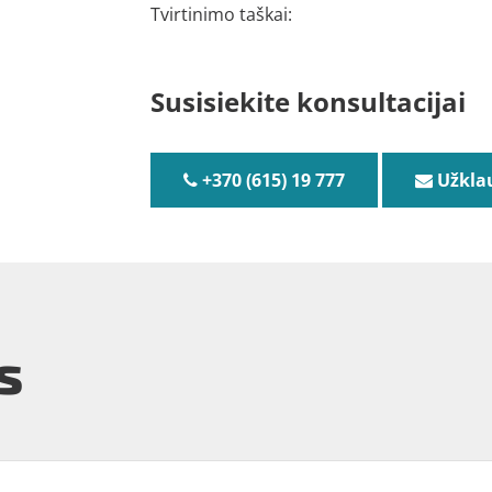
Tvirtinimo taškai:
Susisiekite konsultacijai
+370 (615) 19 777
Užkla
s