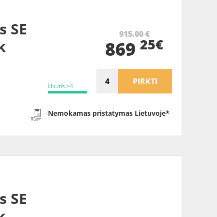
s SE
915.00 €
25€
k
869
PIRKTI
Likutis >4
Nemokamas pristatymas Lietuvoje*
s SE
k