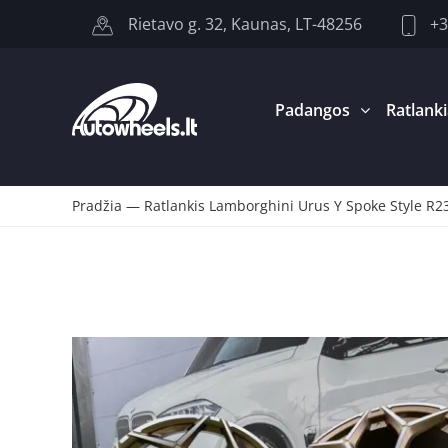
+3
Rietavo g. 32, Kaunas, LT-48256
Padangos
Ratlanki
Pradžia
—
Ratlankis Lamborghini Urus Y Spoke Style R2