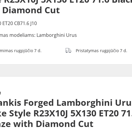
 Diamond Cut
0 ET20 CB71.6 J10
mas modeliams: Lamborghini Urus
ėmimas rugpjūčio 7 d.
Pristatymas rugpjūčio 7 d.
ankis Forged Lamborghini Uru
e Style R23X10J 5X130 ET20 71
ze with Diamond Cut