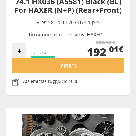
74.1 HX036 (A5581) Black (BL)
For HAXER (N+P) (Rear+Front)
R19" 5X120 ET20 CB74.1 J9.5
Tinkamumas modeliams: HAXER
202.12 €
01€
192
Likutis >4
PIRKTI
Atsiėmimas rugpjūčio 10 d.