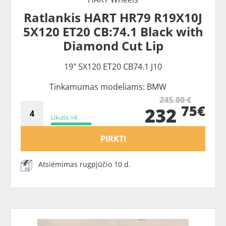
Ratlankis HART HR79 R19X10J
5X120 ET20 CB:74.1 Black with
Diamond Cut Lip
19" 5X120 ET20 CB74.1 J10
Tinkamumas modeliams: BMW
245.00 €
75€
232
Likutis >4
PIRKTI
Atsiėmimas rugpjūčio 10 d.