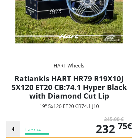
HART Wheels
Ratlankis HART HR79 R19X10J
5X120 ET20 CB:74.1 Hyper Black
with Diamond Cut Lip
19" 5x120 ET20 CB74.1 J10
245.00 €
75€
232
Likutis >4