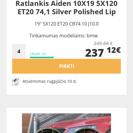
Ratlankis Aiden 10X19 5X120
ET20 74,1 Silver Polished Lip
19" 5X120 ET20 CB74.10 J10.0
Tinkamumas modeliams: bmw
249.60 €
12€
237
Likutis >4
PIRKTI
Atsiėmimas rugpjūčio 10 d.