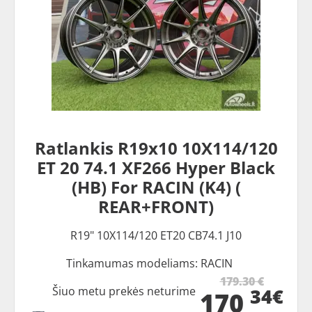
Ratlankis R19x10 10X114/120
ET 20 74.1 XF266 Hyper Black
(HB) For RACIN (K4) (
REAR+FRONT)
R19" 10X114/120 ET20 CB74.1 J10
Tinkamumas modeliams: RACIN
179.30 €
34€
Šiuo metu prekės neturime
170