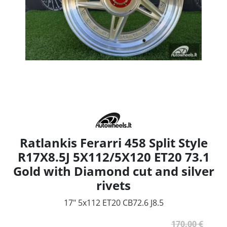
Ratlankis Ferarri 458 Split Style
R17X8.5J 5X112/5X120 ET20 73.1
Gold with Diamond cut and silver
rivets
17" 5x112 ET20 CB72.6 J8.5
170.00 €