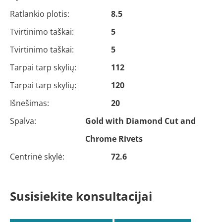
Ratlankio plotis:
8.5
Tvirtinimo taškai:
5
Tvirtinimo taškai:
5
Tarpai tarp skylių:
112
Tarpai tarp skylių:
120
Išnešimas:
20
Spalva:
Gold with Diamond Cut and
Chrome Rivets
Centrinė skylė:
72.6
Susisiekite konsultacijai