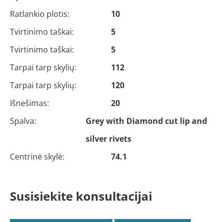
Ratlankio plotis:
10
Tvirtinimo taškai:
5
Tvirtinimo taškai:
5
Tarpai tarp skylių:
112
Tarpai tarp skylių:
120
Išnešimas:
20
Spalva:
Grey with Diamond cut lip and
silver rivets
Centrinė skylė:
74.1
Susisiekite konsultacijai