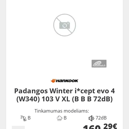
Padangos Winter i*cept evo 4
(W340) 103 V XL (B B B 72dB)
Tinkamumas modeliams:
B
B
72dB
29€
160