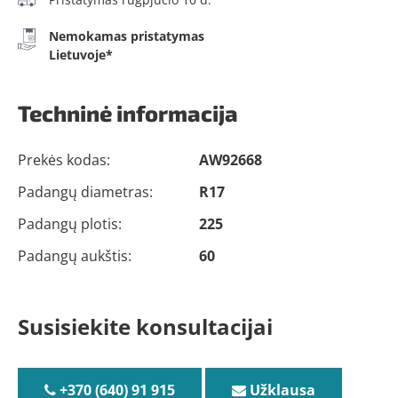
Nemokamas pristatymas
Lietuvoje*
Techninė informacija
Prekės kodas:
AW92668
Padangų diametras:
R17
Padangų plotis:
225
Padangų aukštis:
60
Susisiekite konsultacijai
+370 (640) 91 915
Užklausa