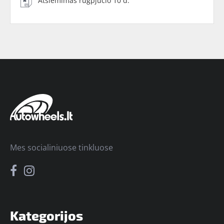
Atsiėmimas rugpjūčio 10 d.
Mes socialiniuose tinkluose
Kategorijos