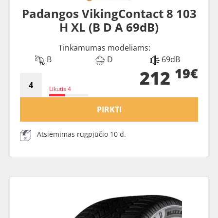
Padangos VikingContact 8 103
H XL (B D A 69dB)
Tinkamumas modeliams:
B
D
69dB
19€
212
Likutis 4
PIRKTI
Atsiėmimas rugpjūčio 10 d.