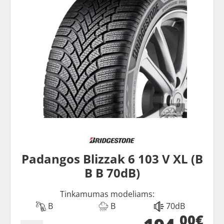
Padangos Blizzak 6 103 V XL (B
B B 70dB)
Tinkamumas modeliams:
B
B
70dB
00€