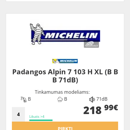
Padangos Alpin 7 103 H XL (B B
B 71dB)
Tinkamumas modeliams:
B
B
71dB
99€
218
Likutis >4
PIRKTI