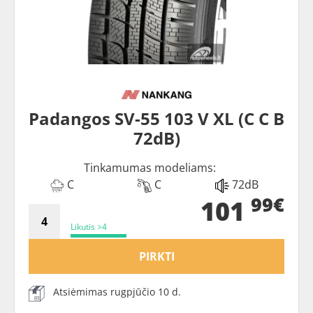
Padangos SV-55 103 V XL (C C B
72dB)
Tinkamumas modeliams:
C
C
72dB
99€
101
Likutis >4
PIRKTI
Atsiėmimas rugpjūčio 10 d.