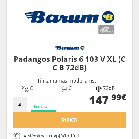
Padangos Polaris 6 103 V XL (C
C B 72dB)
Tinkamumas modeliams:
C
C
72dB
99€
147
Likutis >4
PIRKTI
Atsiėmimas rugpjūčio 10 d.