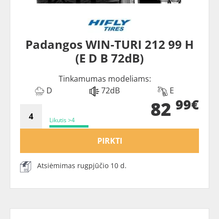
Padangos WIN-TURI 212 99 H
(E D B 72dB)
Tinkamumas modeliams:
D
72dB
E
99€
82
Likutis >4
PIRKTI
Atsiėmimas rugpjūčio 10 d.