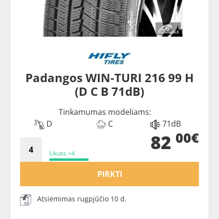
Padangos WIN-TURI 216 99 H
(D C B 71dB)
Tinkamumas modeliams:
D
C
71dB
00€
82
Likutis >4
PIRKTI
Atsiėmimas rugpjūčio 10 d.