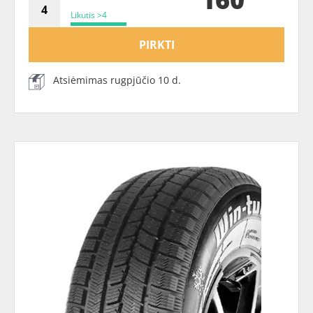
Likutis >4
PIRKTI
Atsiėmimas rugpjūčio 10 d.