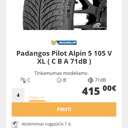
Padangos Pilot Alpin 5 105 V
XL ( C B A 71dB )
Tinkamumas modeliams:
C
B
71dB
00€
415
Likutis >4
PIRKTI
Atsiėmimas rugpjūčio 7 d.