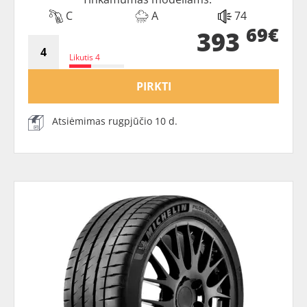
C
A
74
69€
393
Likutis 4
PIRKTI
Atsiėmimas rugpjūčio 10 d.