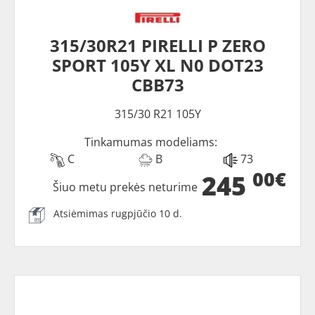
315/30R21 PIRELLI P ZERO
SPORT 105Y XL N0 DOT23
CBB73
315/30 R21 105Y
Tinkamumas modeliams:
C
B
73
00€
245
Šiuo metu prekės neturime
Atsiėmimas rugpjūčio 10 d.