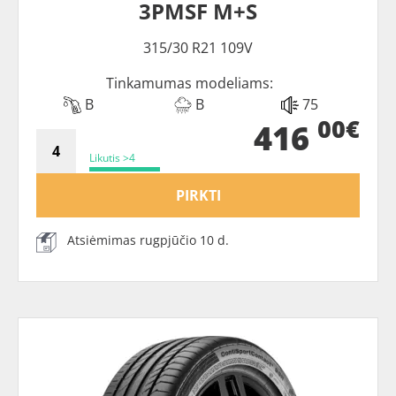
3PMSF M+S
315/30 R21 109V
Tinkamumas modeliams:
B
B
75
00€
416
Likutis >4
PIRKTI
Atsiėmimas rugpjūčio 10 d.