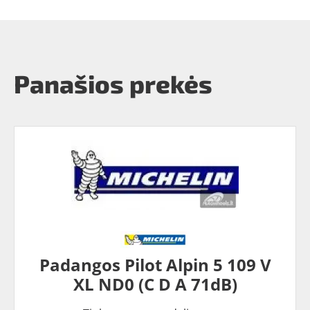
Panašios prekės
Padangos Pilot Alpin 5 109 V
XL ND0 (C D A 71dB)