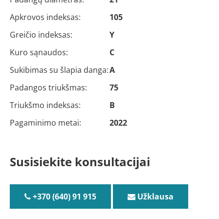
Apkrovos indeksas:
105
Greičio indeksas:
Y
Kuro sąnaudos:
C
Sukibimas su šlapia danga:
A
Padangos triukšmas:
75
Triukšmo indeksas:
B
Pagaminimo metai:
2022
Susisiekite konsultacijai
+370 (640) 91 915
Užklausa