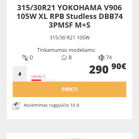
315/30R21 YOKOHAMA V906
105W XL RPB Studless DBB74
3PMSF M+S
315/30 R21 105W
Tinkamumas modeliams:
D
B
74
90€
290
Likutis 2
PIRKTI
Atsiėmimas rugpjūčio 10 d.