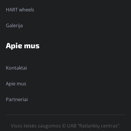
HART wheels
Galerija
Apie mus
Kontaktai
Apie mus
Partneriai
Visos teisės saugomos © UAB "Ratlankių centras".