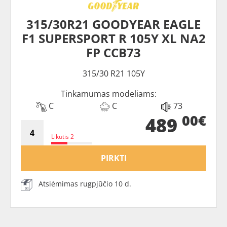
315/30R21 GOODYEAR EAGLE
F1 SUPERSPORT R 105Y XL NA2
FP CCB73
315/30 R21 105Y
Tinkamumas modeliams:
C
C
73
00€
489
Likutis 2
PIRKTI
Atsiėmimas rugpjūčio 10 d.