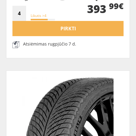
99€
393
Likutis >4
PIRKTI
Atsiėmimas rugpjūčio 7 d.