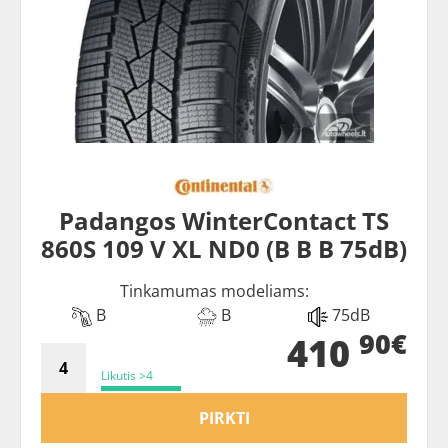
Padangos WinterContact TS
860S 109 V XL ND0 (B B B 75dB)
Tinkamumas modeliams:
B
B
75dB
90€
410
Likutis >4
PIRKTI