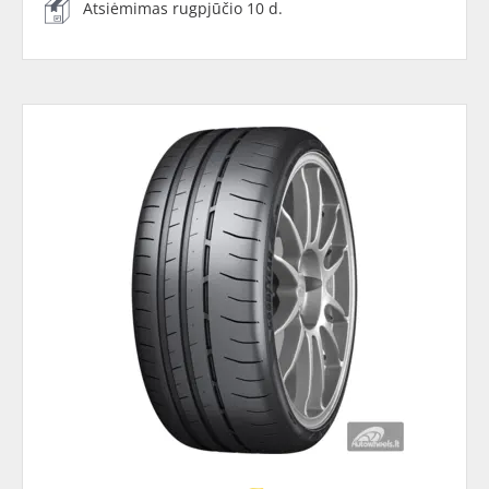
Atsiėmimas rugpjūčio 10 d.