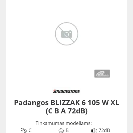
Padangos BLIZZAK 6 105 W XL
(C B A 72dB)
Tinkamumas modeliams:
C
B
72dB