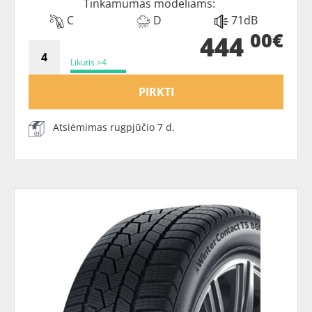
Tinkamumas modeliams:
C
D
71dB
00€
444
Likutis >4
PIRKTI
Atsiėmimas rugpjūčio 7 d.