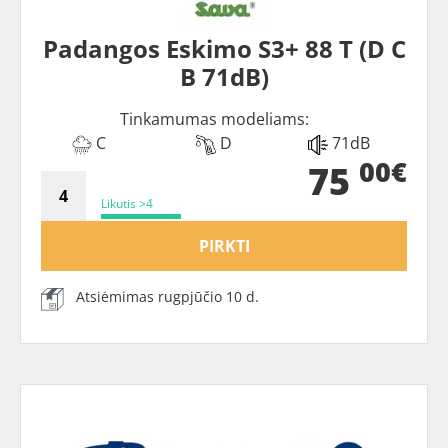
Padangos Eskimo S3+ 88 T (D C
B 71dB)
Tinkamumas modeliams:
C
D
71dB
00€
75
Likutis >4
PIRKTI
Atsiėmimas rugpjūčio 10 d.