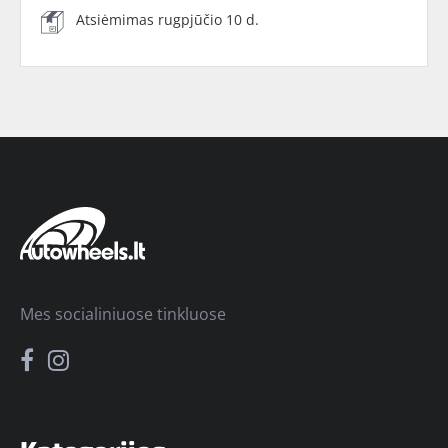
Atsiėmimas rugpjūčio 10 d.
Mes socialiniuose tinkluose