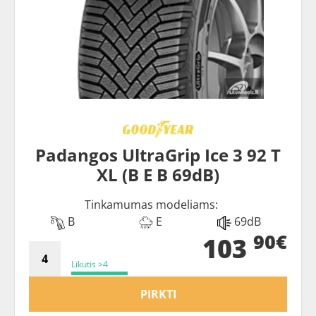
Padangos UltraGrip Ice 3 92 T
XL (B E B 69dB)
Tinkamumas modeliams:
B
E
69dB
90€
103
Likutis >4
PIRKTI