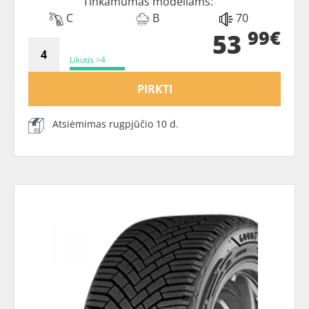
Tinkamumas modeliams:
C
B
70
99€
53
Likutis >4
PIRKTI
Atsiėmimas rugpjūčio 10 d.