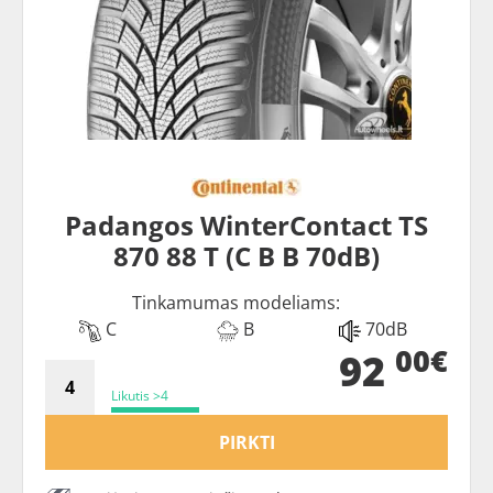
Padangos WinterContact TS
870 88 T (C B B 70dB)
Tinkamumas modeliams:
C
B
70dB
00€
92
Likutis >4
PIRKTI