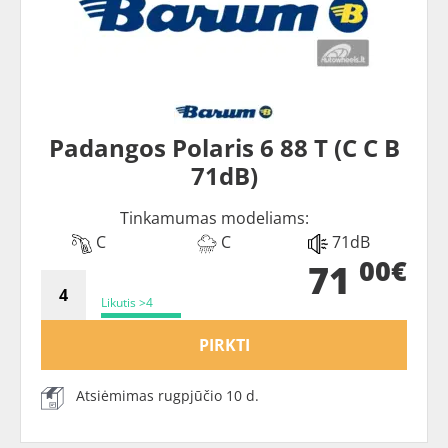
Padangos Polaris 6 88 T (C C B
71dB)
Tinkamumas modeliams:
C
C
71dB
00€
71
Likutis >4
PIRKTI
Atsiėmimas rugpjūčio 10 d.