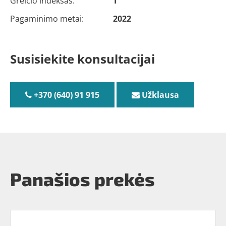
Greičio indeksas:
T
Pagaminimo metai:
2022
Susisiekite konsultacijai
+370 (640) 91 915
Užklausa
Panašios prekės