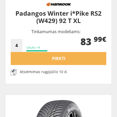
Padangos Winter i*Pike RS2
(W429) 92 T XL
Tinkamumas modeliams:
99€
83
Likutis >4
PIRKTI
Atsiėmimas rugpjūčio 10 d.