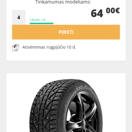
Tinkamumas modeliams:
00€
64
Likutis >4
PIRKTI
Atsiėmimas rugpjūčio 10 d.