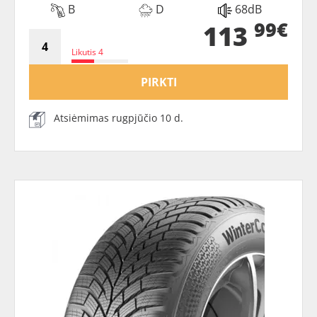
B
D
68dB
99€
113
Likutis 4
PIRKTI
Atsiėmimas rugpjūčio 10 d.