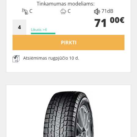
Tinkamumas modeliams:
C
C
71dB
00€
71
Likutis >4
PIRKTI
Atsiėmimas rugpjūčio 10 d.