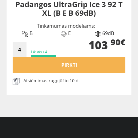
Padangos UltraGrip Ice 3 92 T
XL (B E B 69dB)
Tinkamumas modeliams:
B
E
69dB
90€
103
Likutis >4
PIRKTI
Atsiėmimas rugpjūčio 10 d.