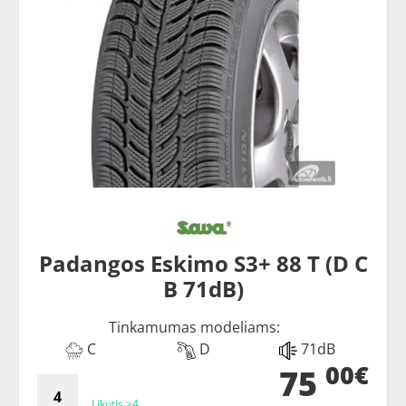
Padangos Eskimo S3+ 88 T (D C
B 71dB)
Tinkamumas modeliams:
C
D
71dB
00€
75
Likutis >4