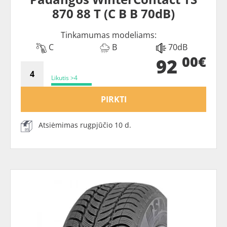
870 88 T (C B B 70dB)
Tinkamumas modeliams:
C
B
70dB
00€
92
Likutis >4
PIRKTI
Atsiėmimas rugpjūčio 10 d.