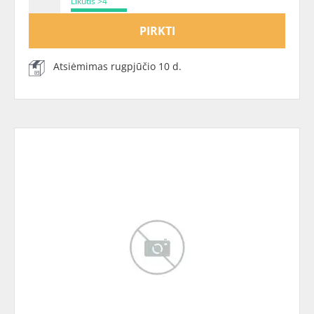
Likutis >4
PIRKTI
Atsiėmimas rugpjūčio 10 d.