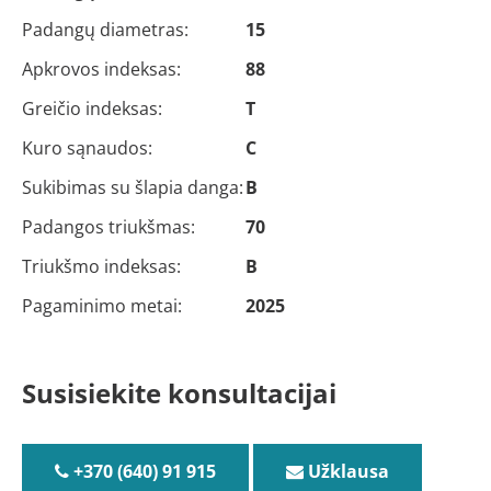
Padangų diametras:
15
Apkrovos indeksas:
88
Greičio indeksas:
T
Kuro sąnaudos:
C
Sukibimas su šlapia danga:
B
Padangos triukšmas:
70
Triukšmo indeksas:
B
Pagaminimo metai:
2025
Susisiekite konsultacijai
+370 (640) 91 915
Užklausa