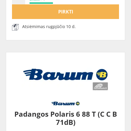
PIRKTI
Atsiėmimas rugpjūčio 10 d.
Padangos Polaris 6 88 T (C C B
71dB)