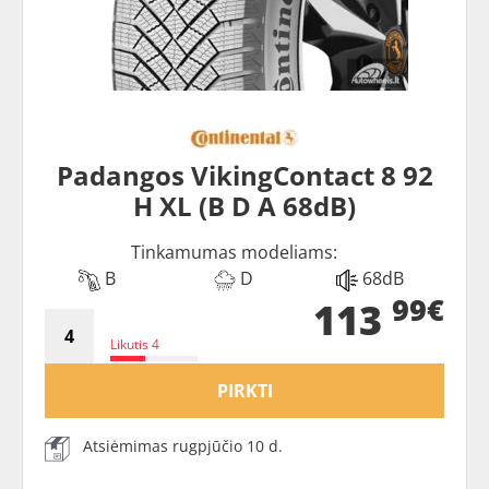
Padangos VikingContact 8 92
H XL (B D A 68dB)
Tinkamumas modeliams:
B
D
68dB
99€
113
Likutis 4
PIRKTI
Atsiėmimas rugpjūčio 10 d.