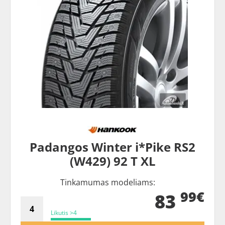
Padangos Winter i*Pike RS2
(W429) 92 T XL
Tinkamumas modeliams:
99€
83
Likutis >4