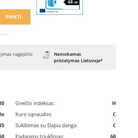
PIRKTI
atymas rugpjūčio
Nemokamas
pristatymas Lietuvoje*
30
Greičio indeksas:
H
ės
Kuro sąnaudos:
C
85
Sukibimas su šlapia danga:
C
60
Padangos triukšmas:
68