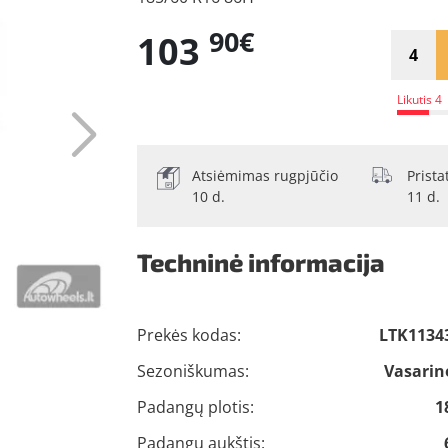
90€
103
Likutis 4
Atsiėmimas rugpjūčio
Prist
10 d.
11 d.
Techninė informacija
Prekės kodas:
LTK1134
Sezoniškumas:
Vasarin
Padangų plotis:
1
Padangų aukštis: