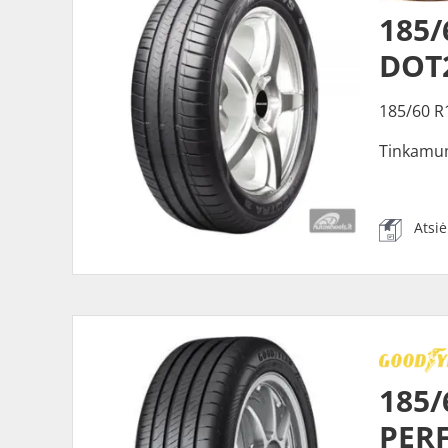
185
DOT
185/60 R
Tinkamu
Atsi
185
PER