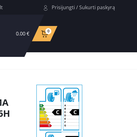
Prisijungti
/
Sukurti paskyrą
lt
0
0.00 €
MA
6H