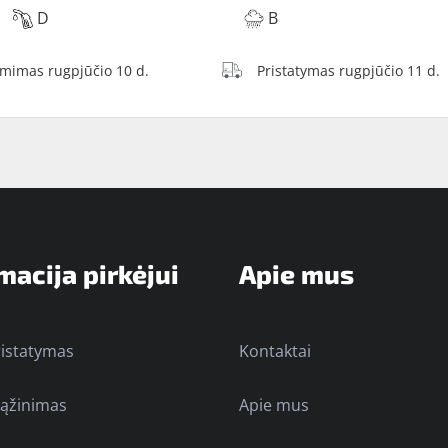
D
B
ėmimas rugpjūčio 10 d.
Pristatymas rugpjūčio 11 d.
macija pirkėjui
Apie mus
ristatymas
Kontaktai
rąžinimas
Apie mus