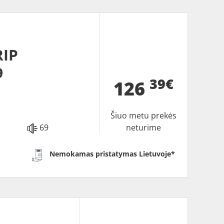
RIP
9
39€
126
Šiuo metu prekės
69
neturime
Nemokamas pristatymas Lietuvoje*