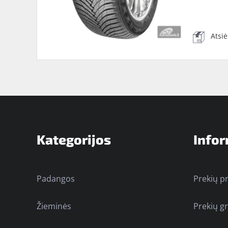
Atsi
Kategorijos
Infor
Padangos
Prekių p
Žieminės
Prekių g