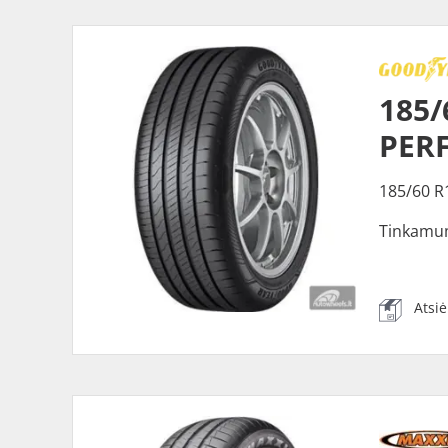
185
PER
185/60 R
Tinkamu
Atsi