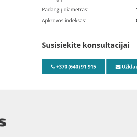
Padangų diametras:
Apkrovos indeksas:
Susisiekite konsultacijai
+370 (640) 91 915
Užkla
s