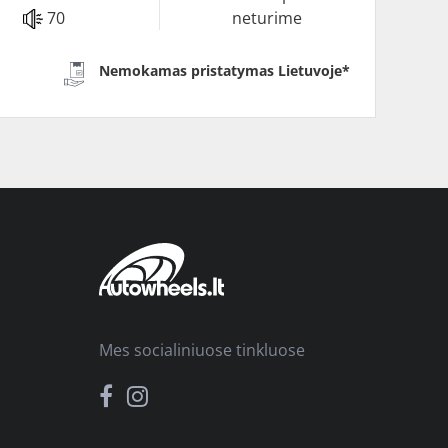
70
neturime
Nemokamas pristatymas Lietuvoje*
Mes socialiniuose tinkluose