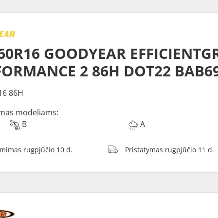
/60R16 GOODYEAR EFFICIENTG
FORMANCE 2 86H DOT22 BAB6
16 86H
mas modeliams:
B
A
ėmimas rugpjūčio 10 d.
Pristatymas rugpjūčio 11 d.