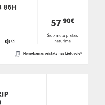
3 86H
90€
57
Šiuo metu prekės
69
neturime
Nemokamas pristatymas Lietuvoje*
RIP
9