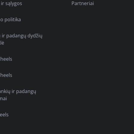
 ir sąlygos
Partneriai
o politika
ų ir padangų dydžių
lė
heels
heels
ankių ir padangų
mai
eels