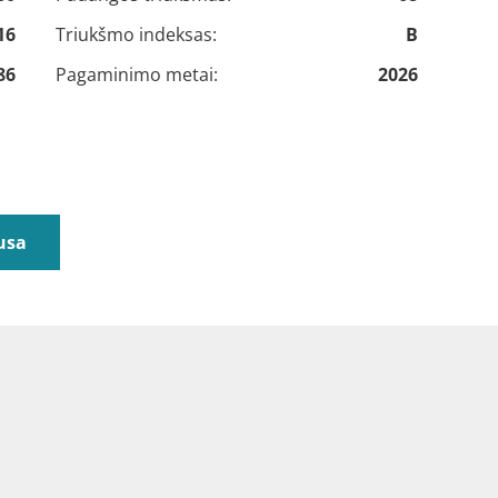
16
Triukšmo indeksas:
B
86
Pagaminimo metai:
2026
usa