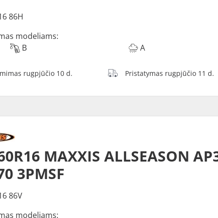
16 86H
mas modeliams:
B
A
ėmimas rugpjūčio 10 d.
Pristatymas rugpjūčio 11 d.
60R16 MAXXIS ALLSEASON AP3
70 3PMSF
16 86V
mas modeliams: