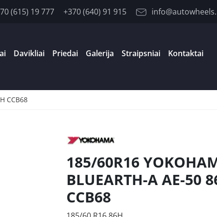
70 (615) 19 777
+370 (640) 91 915
info@autowheels.
ai
Davikliai
Priedai
Galerija
Straipsniai
Kontaktai
6H CCB68
185/60R16 YOKOHA
BLUEARTH-A AE-50 8
CCB68
185/60 R16 86H