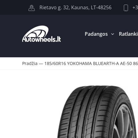
+3
Rietavo g. 32, Kaunas, LT-48256
Padangos
Ratlanki
Pradžia
—
185/60R16 YOKOHAMA BLUEARTH-A AE-50 8