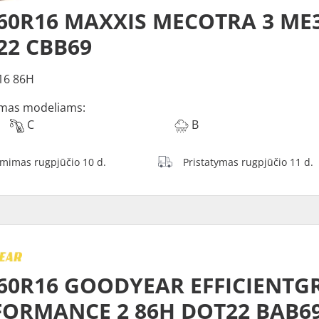
/60R16 MAXXIS MECOTRA 3 ME
22 CBB69
16 86H
mas modeliams:
C
B
ėmimas rugpjūčio 10 d.
Pristatymas rugpjūčio 11 d.
/60R16 GOODYEAR EFFICIENTG
FORMANCE 2 86H DOT22 BAB6