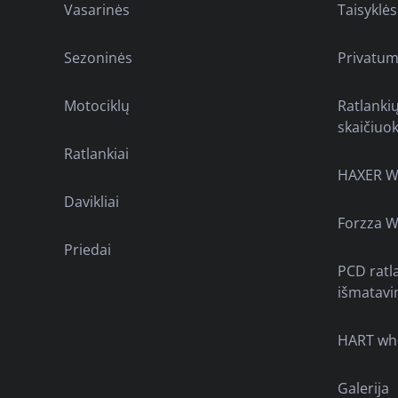
Vasarinės
Taisyklės
Sezoninės
Privatum
Motociklų
Ratlanki
skaičiuok
Ratlankiai
HAXER W
Davikliai
Forzza W
Priedai
PCD ratl
išmatavi
HART wh
Galerija