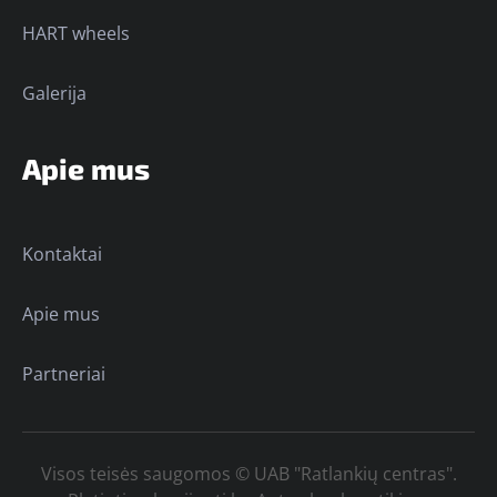
HART wheels
Galerija
Apie mus
Kontaktai
Apie mus
Partneriai
Visos teisės saugomos © UAB "Ratlankių centras".