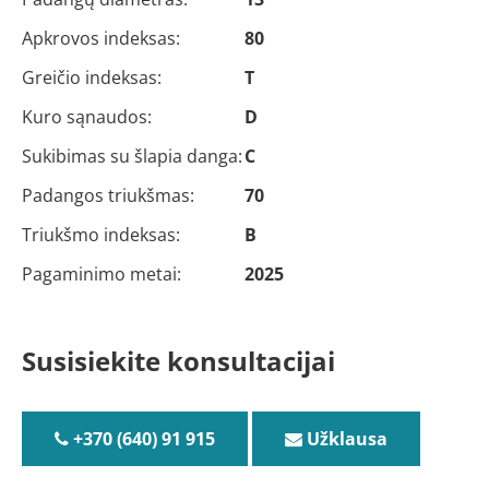
Apkrovos indeksas:
80
Greičio indeksas:
T
Kuro sąnaudos:
D
Sukibimas su šlapia danga:
C
Padangos triukšmas:
70
Triukšmo indeksas:
B
Pagaminimo metai:
2025
Susisiekite konsultacijai
+370 (640) 91 915
Užklausa