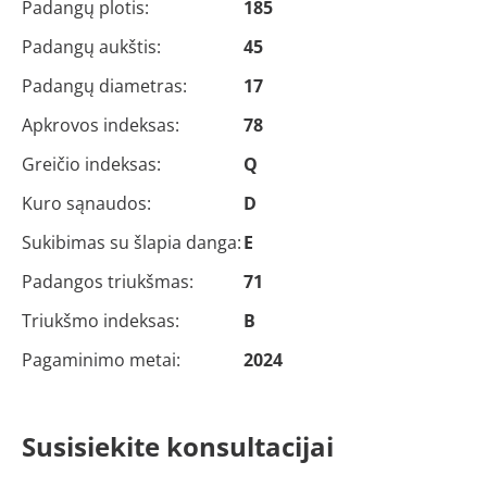
Padangų plotis:
185
Padangų aukštis:
45
Padangų diametras:
17
Apkrovos indeksas:
78
Greičio indeksas:
Q
Kuro sąnaudos:
D
Sukibimas su šlapia danga:
E
Padangos triukšmas:
71
Triukšmo indeksas:
B
Pagaminimo metai:
2024
Susisiekite konsultacijai