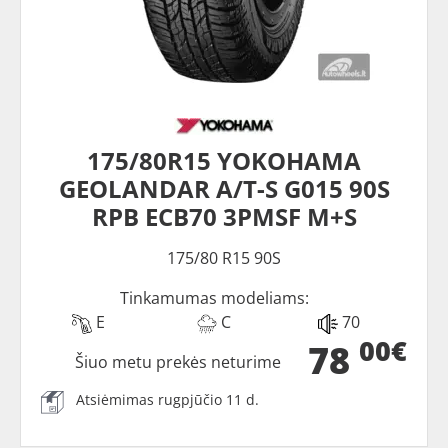
175/80R15 YOKOHAMA
GEOLANDAR A/T-S G015 90S
RPB ECB70 3PMSF M+S
175/80 R15 90S
Tinkamumas modeliams:
E
C
70
00€
78
Šiuo metu prekės neturime
Atsiėmimas rugpjūčio 11 d.