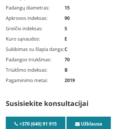
Padangų diametras:
15
Apkrovos indeksas:
90
Greičio indeksas:
S
Kuro sąnaudos:
E
Sukibimas su šlapia danga:
C
Padangos triukšmas:
70
Triukšmo indeksas:
B
Pagaminimo metai:
2019
Susisiekite konsultacijai
+370 (640) 91 915
Užklausa