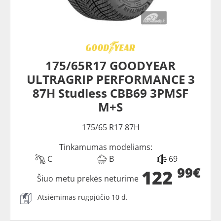
175/65R17 GOODYEAR
ULTRAGRIP PERFORMANCE 3
87H Studless CBB69 3PMSF
M+S
175/65 R17 87H
Tinkamumas modeliams:
C
B
69
99€
122
Šiuo metu prekės neturime
Atsiėmimas rugpjūčio 10 d.