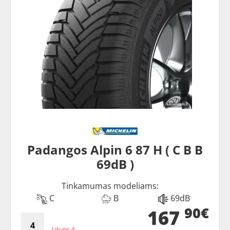
Padangos Alpin 6 87 H ( C B B
69dB )
Tinkamumas modeliams:
C
B
69dB
90€
167
Likutis 4