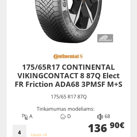
175/65R17 CONTINENTAL
VIKINGCONTACT 8 87Q Elect
FR Friction ADA68 3PMSF M+S
175/65 R17 87Q
Tinkamumas modeliams:
A
D
68
90€
136
Likutis >4