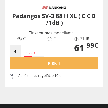
Padangos SV-3 88 H XL ( C C B
71dB )
Tinkamumas modeliams:
C
C
71dB
99€
61
Likutis 4
PIRKTI
Atsiėmimas rugpjūčio 10 d.