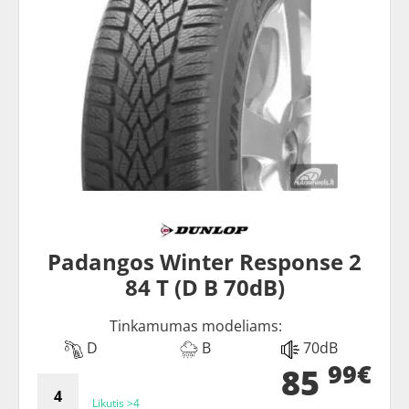
Padangos Winter Response 2
84 T (D B 70dB)
Tinkamumas modeliams:
D
B
70dB
99€
85
Likutis >4