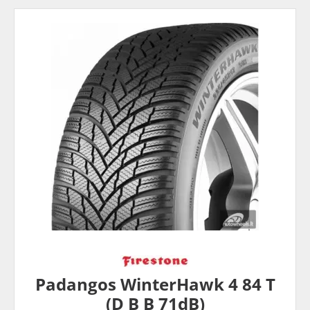
Padangos WinterHawk 4 84 T
(D B B 71dB)