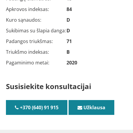
Apkrovos indeksas:
84
Kuro sąnaudos:
D
Sukibimas su šlapia danga:
D
Padangos triukšmas:
71
Triukšmo indeksas:
B
Pagaminimo metai:
2020
Susisiekite konsultacijai
+370 (640) 91 915
Užklausa