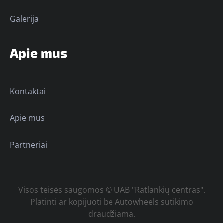
Galerija
Apie mus
Kontaktai
Apie mus
Partneriai
Visos teisės saugomos © UAB "Ratlankių centras".
Platinti ar kopijuoti be Autowheels sutikimo
draudžiama.