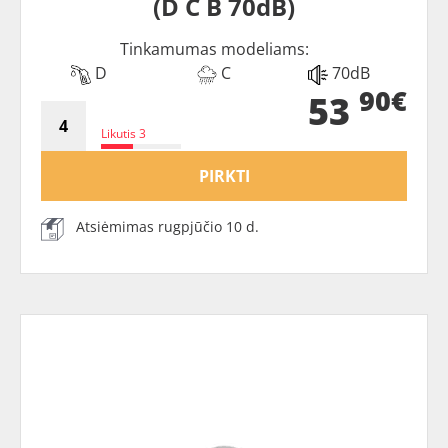
(D C B 70dB)
Tinkamumas modeliams:
D
C
70dB
90€
53
Likutis 3
PIRKTI
Atsiėmimas rugpjūčio 10 d.