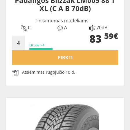
Padangos Blizzak LM005 88 T
XL (C A B 70dB)
Tinkamumas modeliams:
C
A
70dB
59€
83
Likutis >4
PIRKTI
Atsiėmimas rugpjūčio 10 d.