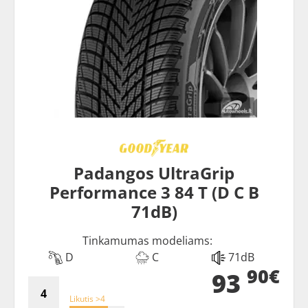
Padangos UltraGrip
Performance 3 84 T (D C B
71dB)
Tinkamumas modeliams:
D
C
71dB
90€
93
Likutis >4