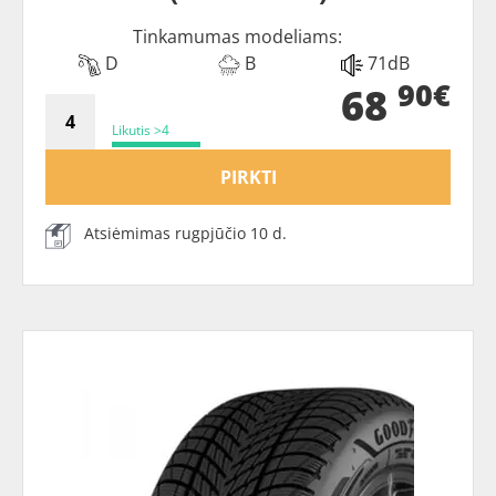
Tinkamumas modeliams:
D
B
71dB
90€
68
Likutis >4
PIRKTI
Atsiėmimas rugpjūčio 10 d.