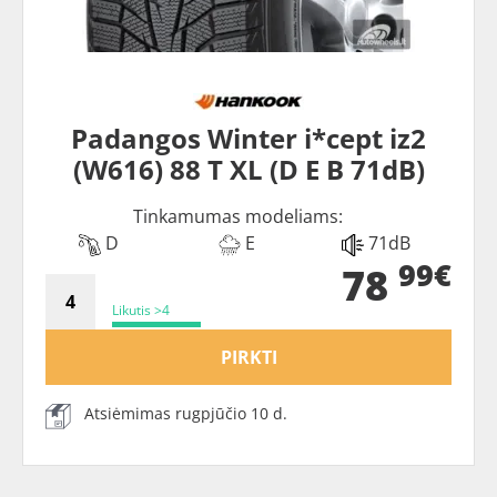
Padangos Winter i*cept iz2
(W616) 88 T XL (D E B 71dB)
Tinkamumas modeliams:
D
E
71dB
99€
78
Likutis >4
PIRKTI
Atsiėmimas rugpjūčio 10 d.