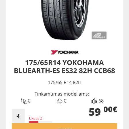
175/65R14 YOKOHAMA
BLUEARTH-ES ES32 82H CCB68
175/65 R14 82H
Tinkamumas modeliams:
C
C
68
00€
59
Likutis 2