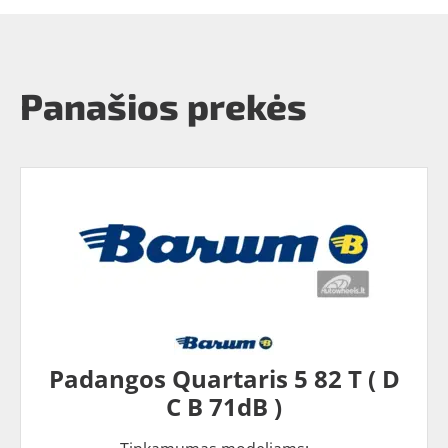
Panašios prekės
Padangos Quartaris 5 82 T ( D
C B 71dB )