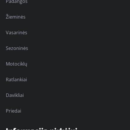
Padangos
Žieminės
Vasarinės
Sezoninės
Motociklų
Ratlankiai
Davikliai
Priedai