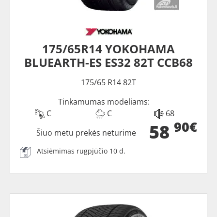
175/65R14 YOKOHAMA
BLUEARTH-ES ES32 82T CCB68
175/65 R14 82T
Tinkamumas modeliams:
C
C
68
90€
58
Šiuo metu prekės neturime
Atsiėmimas rugpjūčio 10 d.