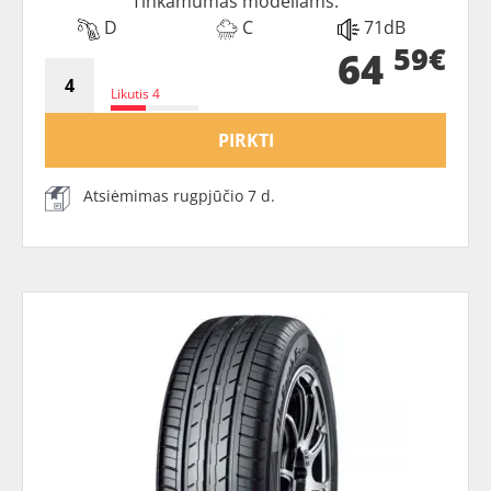
Tinkamumas modeliams:
D
C
71dB
59€
64
Likutis 4
PIRKTI
Atsiėmimas rugpjūčio 7 d.