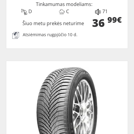
Tinkamumas modeliams:
D
C
71
99€
36
Šiuo metu prekės neturime
Atsiėmimas rugpjūčio 10 d.