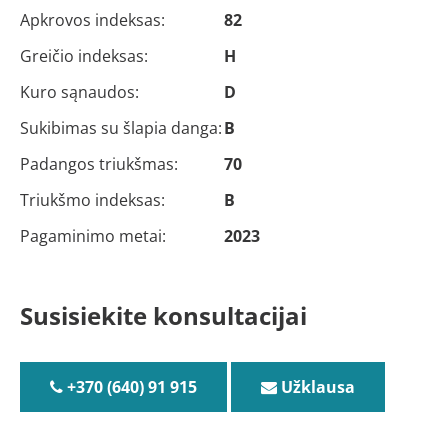
Apkrovos indeksas:
82
Greičio indeksas:
H
Kuro sąnaudos:
D
Sukibimas su šlapia danga:
B
Padangos triukšmas:
70
Triukšmo indeksas:
B
Pagaminimo metai:
2023
Susisiekite konsultacijai
+370 (640) 91 915
Užklausa