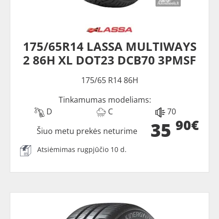
175/65R14 LASSA MULTIWAYS
2 86H XL DOT23 DCB70 3PMSF
175/65 R14 86H
Tinkamumas modeliams:
D
C
70
90€
35
Šiuo metu prekės neturime
Atsiėmimas rugpjūčio 10 d.