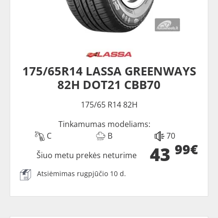
175/65R14 LASSA GREENWAYS
82H DOT21 CBB70
175/65 R14 82H
Tinkamumas modeliams:
C
B
70
99€
43
Šiuo metu prekės neturime
Atsiėmimas rugpjūčio 10 d.