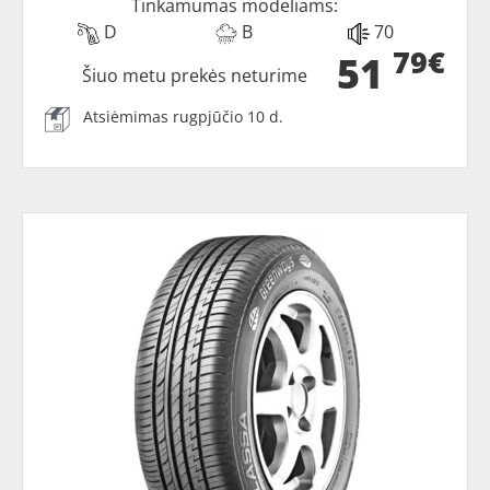
Tinkamumas modeliams:
D
B
70
79€
51
Šiuo metu prekės neturime
Atsiėmimas rugpjūčio 10 d.