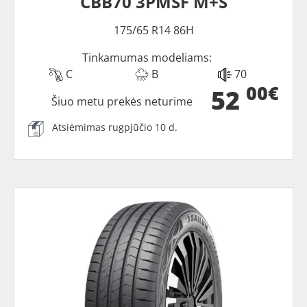
CBB70 3PMSF M+S
175/65 R14 86H
Tinkamumas modeliams:
C
B
70
00€
52
Šiuo metu prekės neturime
Atsiėmimas rugpjūčio 10 d.