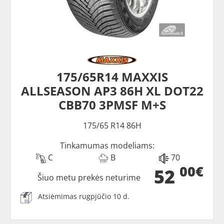
175/65R14 MAXXIS
ALLSEASON AP3 86H XL DOT22
CBB70 3PMSF M+S
175/65 R14 86H
Tinkamumas modeliams:
C
B
70
00€
52
Šiuo metu prekės neturime
Atsiėmimas rugpjūčio 10 d.