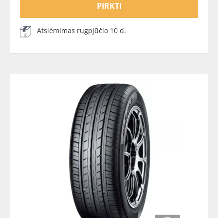
PIRKTI
Atsiėmimas rugpjūčio 10 d.