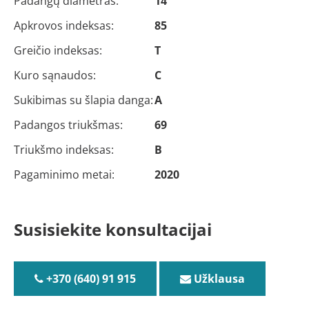
Padangų diametras:
14
Apkrovos indeksas:
85
Greičio indeksas:
T
Kuro sąnaudos:
C
Sukibimas su šlapia danga:
A
Padangos triukšmas:
69
Triukšmo indeksas:
B
Pagaminimo metai:
2020
Susisiekite konsultacijai
+370 (640) 91 915
Užklausa