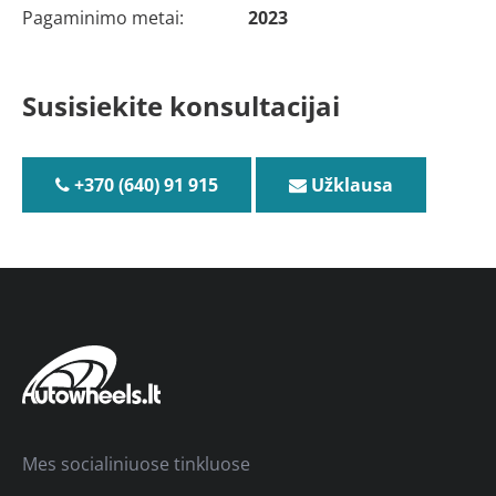
Pagaminimo metai:
2023
Susisiekite konsultacijai
+370 (640) 91 915
Užklausa
Mes socialiniuose tinkluose