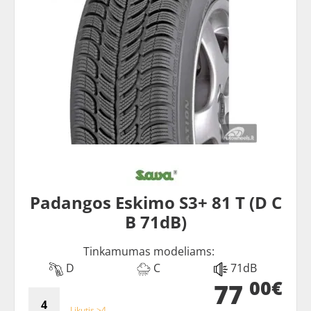
Padangos Eskimo S3+ 81 T (D C
B 71dB)
Tinkamumas modeliams:
D
C
71dB
00€
77
Likutis >4