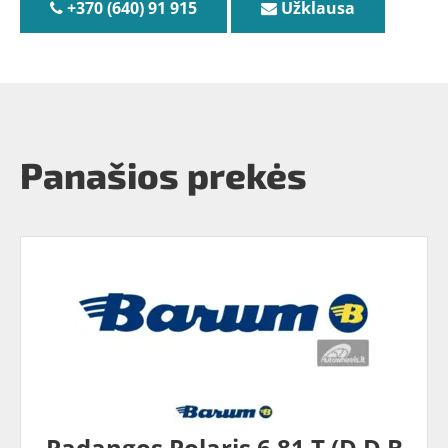
+370 (640) 91 915
Užklausa
Panašios prekės
Padangos Polaris 6 81 T (D D B