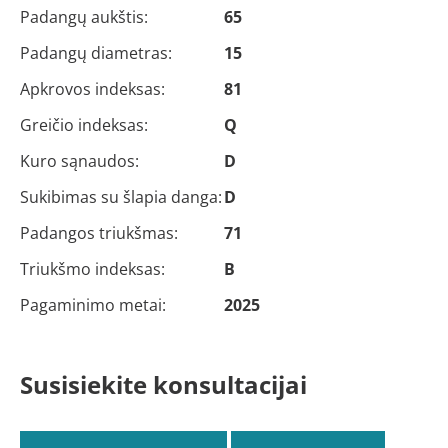
Padangų aukštis:
65
Padangų diametras:
15
Apkrovos indeksas:
81
Greičio indeksas:
Q
Kuro sąnaudos:
D
Sukibimas su šlapia danga:
D
Padangos triukšmas:
71
Triukšmo indeksas:
B
Pagaminimo metai:
2025
Susisiekite konsultacijai