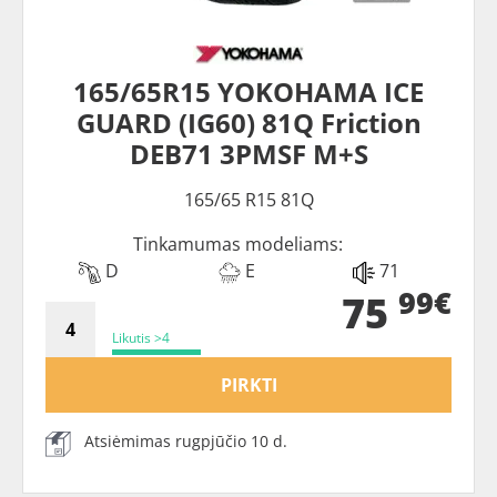
165/65R15 YOKOHAMA ICE
GUARD (IG60) 81Q Friction
DEB71 3PMSF M+S
165/65 R15 81Q
Tinkamumas modeliams:
D
E
71
99€
75
Likutis >4
PIRKTI
Atsiėmimas rugpjūčio 10 d.