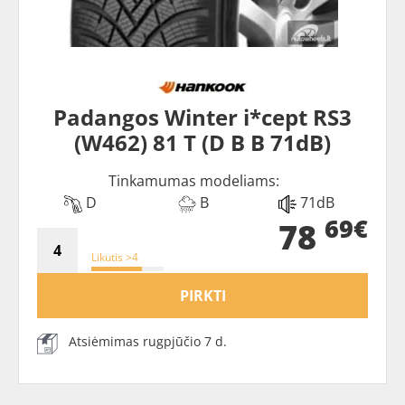
Padangos Winter i*cept RS3
(W462) 81 T (D B B 71dB)
Tinkamumas modeliams:
D
B
71dB
69€
78
Likutis >4
PIRKTI
Atsiėmimas rugpjūčio 7 d.