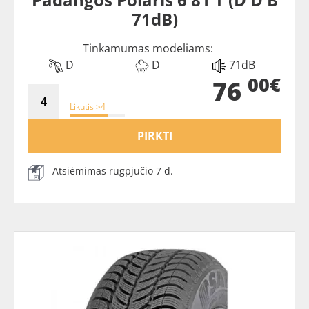
71dB)
Tinkamumas modeliams:
D
D
71dB
00€
76
Likutis >4
PIRKTI
Atsiėmimas rugpjūčio 7 d.