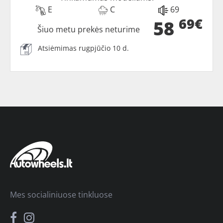
E
C
69
69€
58
Šiuo metu prekės neturime
Atsiėmimas rugpjūčio 10 d.
Mes socialiniuose tinkluose