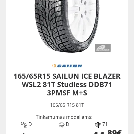
165/65R15 SAILUN ICE BLAZER
WSL2 81T Studless DDB71
3PMSF M+S
165/65 R15 81T
Tinkamumas modeliams:
D
D
71
89€