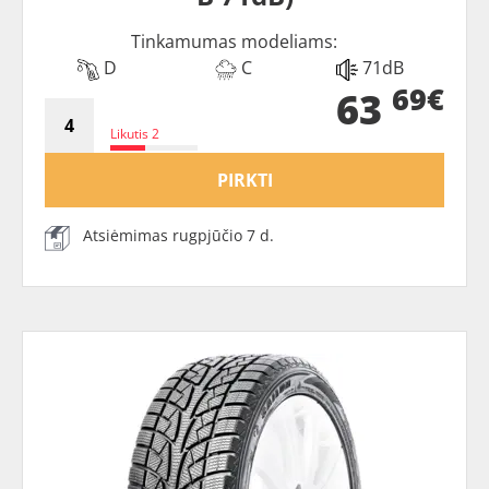
Tinkamumas modeliams:
D
C
71dB
69€
63
Likutis 2
PIRKTI
Atsiėmimas rugpjūčio 7 d.