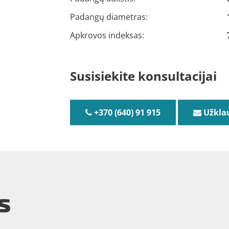
Padangų diametras:
Apkrovos indeksas:
Susisiekite konsultacijai
+370 (640) 91 915
Užkla
s