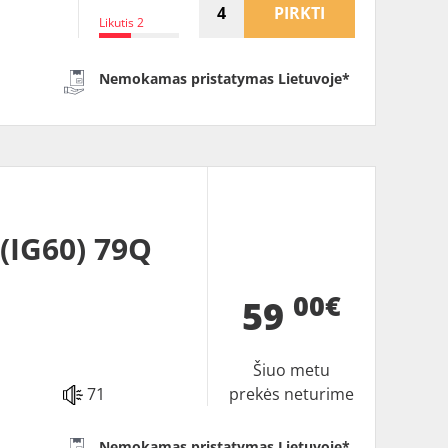
PIRKTI
Likutis 2
Nemokamas pristatymas Lietuvoje*
IG60) 79Q
00€
59
Šiuo metu
71
prekės neturime
Nemokamas pristatymas Lietuvoje*