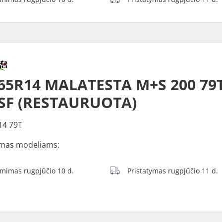
65R14 MALATESTA M+S 200 79T 
SF (RESTAURUOTA)
14 79T
mas modeliams:
ėmimas rugpjūčio 10 d.
Pristatymas rugpjūčio 11 d.