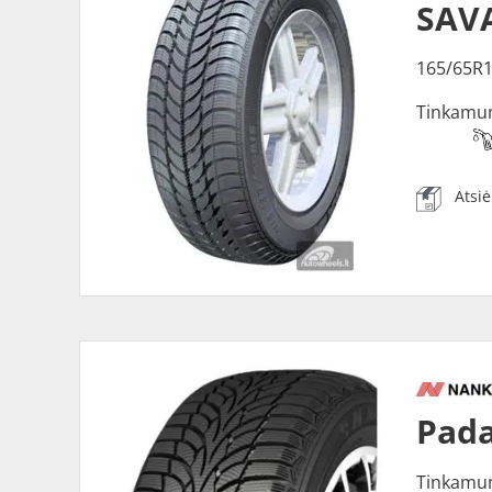
SAVA
165/65R1
Tinkamu
Atsi
Pada
Tinkamu