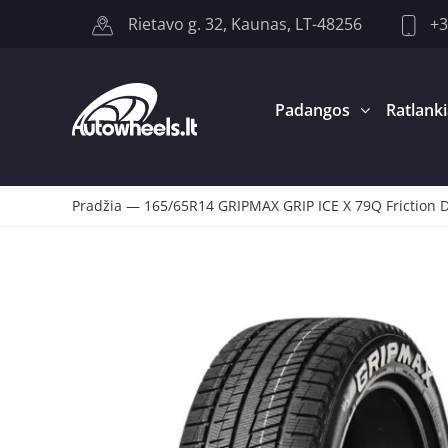
+3
Rietavo g. 32, Kaunas, LT-48256
Padangos
Ratlanki
Pradžia
—
165/65R14 GRIPMAX GRIP ICE X 79Q Friction