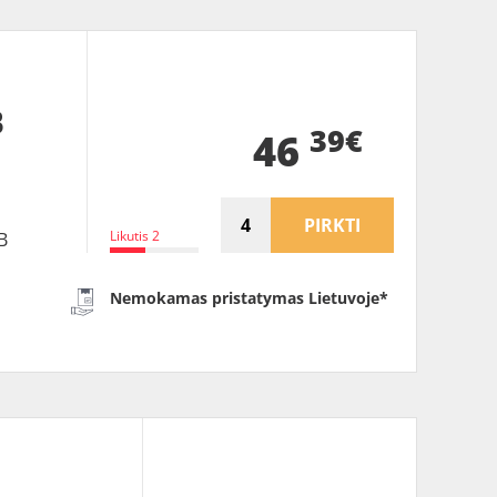
B
39€
46
PIRKTI
Likutis 2
B
Nemokamas pristatymas Lietuvoje*