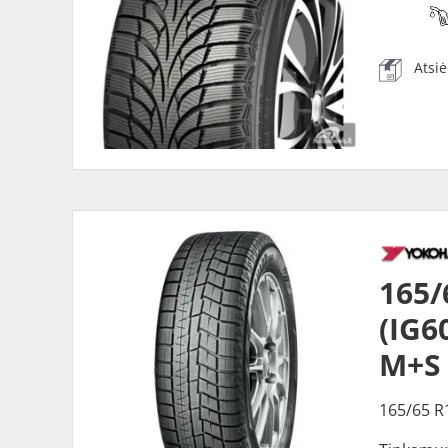
Atsi
165
(IG6
M+S
165/65 R