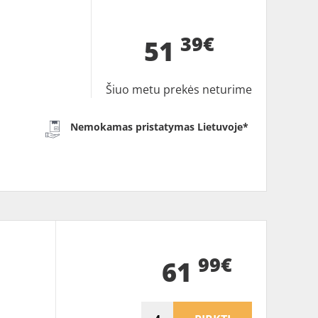
39€
51
Šiuo metu prekės neturime
Nemokamas pristatymas Lietuvoje*
99€
61