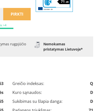
PIRKTI
is >4
atymas rugpjūčio
Nemokamas
pristatymas Lietuvoje*
63
Greičio indeksas:
Q
ės
Kuro sąnaudos:
D
65
Sukibimas su šlapia danga:
D
65
Padangos triukšmas:
71