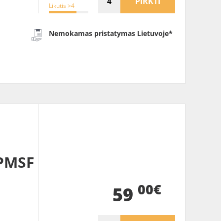
PIRKTI
Likutis >4
Nemokamas pristatymas Lietuvoje*
3PMSF
00€
59