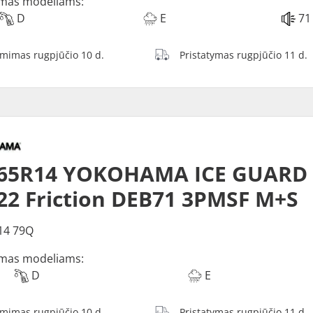
mas modeliams:
D
E
71
ėmimas rugpjūčio 10 d.
Pristatymas rugpjūčio 11 d.
65R14 YOKOHAMA ICE GUARD (
2 Friction DEB71 3PMSF M+S
14 79Q
mas modeliams:
D
E
ėmimas rugpjūčio 10 d.
Pristatymas rugpjūčio 11 d.