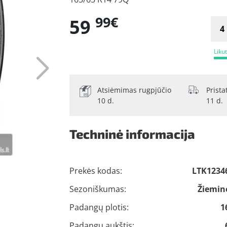
99€
59
Likut
Atsiėmimas rugpjūčio
Prist
10 d.
11 d.
Techninė informacija
Prekės kodas:
LTK1234
Sezoniškumas:
Žiemin
Padangų plotis:
1
Padangų aukštis: