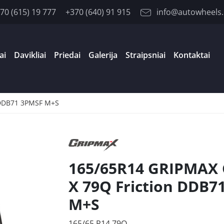
70 (615) 19 777
+370 (640) 91 915
info@autowheels.
ai
Davikliai
Priedai
Galerija
Straipsniai
Kontaktai
 DDB71 3PMSF M+S
165/65R14 GRIPMAX 
X 79Q Friction DDB7
M+S
165/65 R14 79Q