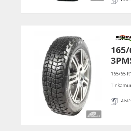
165/
3PM
165/65 R
Tinkamu
Atsi