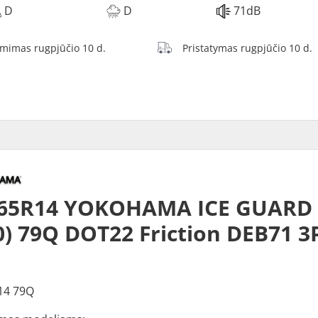
D
D
71dB
ėmimas rugpjūčio 10 d.
Pristatymas rugpjūčio 10 d.
/65R14 YOKOHAMA ICE GUARD
0) 79Q DOT22 Friction DEB71 
14 79Q