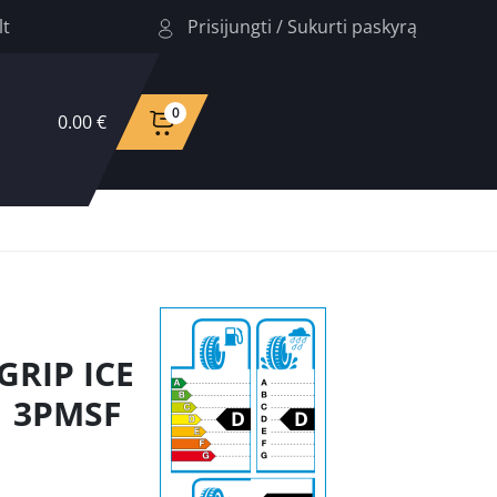
Prisijungti
/
Sukurti paskyrą
lt
0
0.00 €
GRIP ICE
1 3PMSF