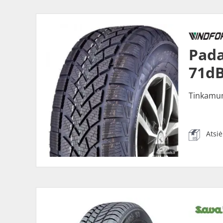
Pada
71dB
Tinkamu
Atsi