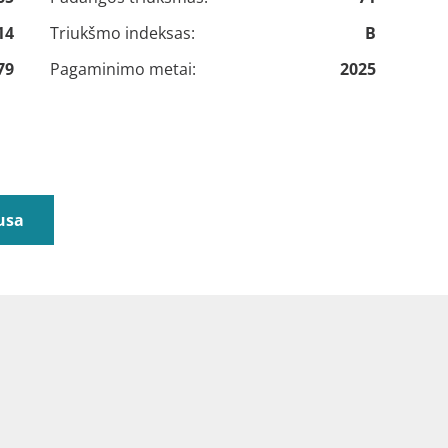
14
Triukšmo indeksas:
B
79
Pagaminimo metai:
2025
usa