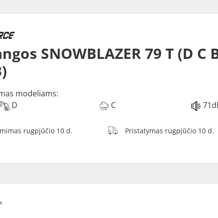
ngos SNOWBLAZER 79 T (D C 
)
mas modeliams:
D
C
71d
ėmimas rugpjūčio 10 d.
Pristatymas rugpjūčio 10 d.