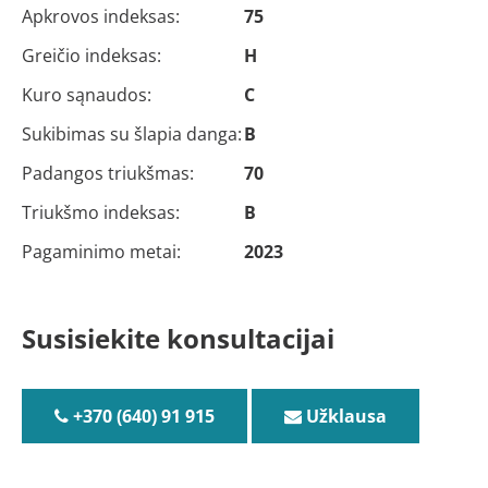
Apkrovos indeksas:
75
Greičio indeksas:
H
Kuro sąnaudos:
C
Sukibimas su šlapia danga:
B
Padangos triukšmas:
70
Triukšmo indeksas:
B
Pagaminimo metai:
2023
Susisiekite konsultacijai
+370 (640) 91 915
Užklausa