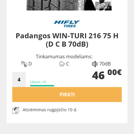
Padangos WIN-TURI 216 75 H
(D C B 70dB)
Tinkamumas modeliams:
D
C
70dB
00€
46
Likutis >4
PIRKTI
Atsiėmimas rugpjūčio 10 d.