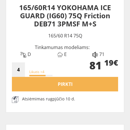
165/60R14 YOKOHAMA ICE
GUARD (IG60) 75Q Friction
DEB71 3PMSF M+S
165/60 R14 75Q
Tinkamumas modeliams:
D
E
71
19€
81
Likutis >4
PIRKTI
Atsiėmimas rugpjūčio 10 d.