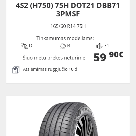
4S2 (H750) 75H DOT21 DBB71
3PMSF
165/60 R14 75H
Tinkamumas modeliams:
D
B
71
90€
59
Šiuo metu prekės neturime
Atsiėmimas rugpjūčio 10 d.