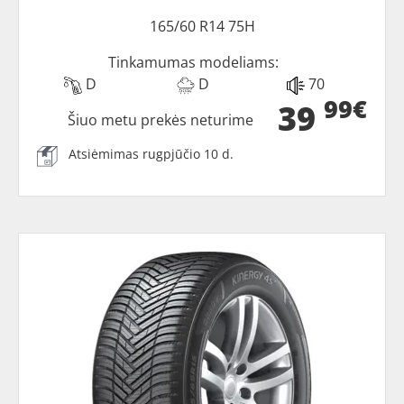
165/60 R14 75H
Tinkamumas modeliams:
D
D
70
99€
39
Šiuo metu prekės neturime
Atsiėmimas rugpjūčio 10 d.