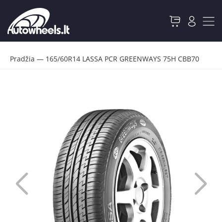
Pradžia
—
165/60R14 LASSA PCR GREENWAYS 75H CBB70