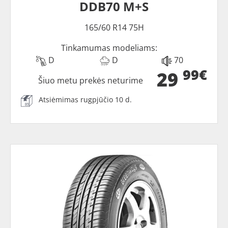
DDB70 M+S
165/60 R14 75H
Tinkamumas modeliams:
D
D
70
99€
29
Šiuo metu prekės neturime
Atsiėmimas rugpjūčio 10 d.