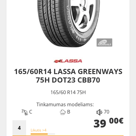
165/60R14 LASSA GREENWAYS
75H DOT23 CBB70
165/60 R14 75H
Tinkamumas modeliams:
C
B
70
00€
39
Likutis >4