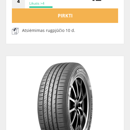
Likutis >4
PIRKTI
Atsiėmimas rugpjūčio 10 d.