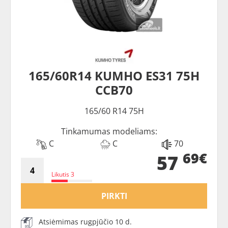
165/60R14 KUMHO ES31 75H
CCB70
165/60 R14 75H
Tinkamumas modeliams:
C
C
70
69€
57
Likutis 3
PIRKTI
Atsiėmimas rugpjūčio 10 d.