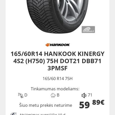
165/60R14 HANKOOK KINERGY
4S2 (H750) 75H DOT21 DBB71
3PMSF
165/60 R14 75H
Tinkamumas modeliams:
D
B
71
89€
59
Šiuo metu prekės neturime
Atsiėmimas rugpjūčio 10 d.