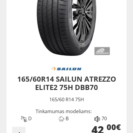
165/60R14 SAILUN ATREZZO
ELITE2 75H DBB70
165/60 R14 75H
Tinkamumas modeliams:
D
B
70
00€
42