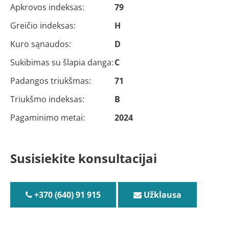
Apkrovos indeksas:
79
Greičio indeksas:
H
Kuro sąnaudos:
D
Sukibimas su šlapia danga:
C
Padangos triukšmas:
71
Triukšmo indeksas:
B
Pagaminimo metai:
2024
Susisiekite konsultacijai
+370 (640) 91 915
Užklausa