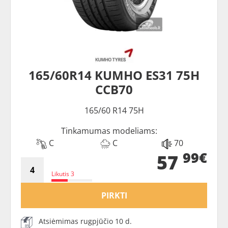
165/60R14 KUMHO ES31 75H
CCB70
165/60 R14 75H
Tinkamumas modeliams:
C
C
70
99€
57
Likutis 3
PIRKTI
Atsiėmimas rugpjūčio 10 d.