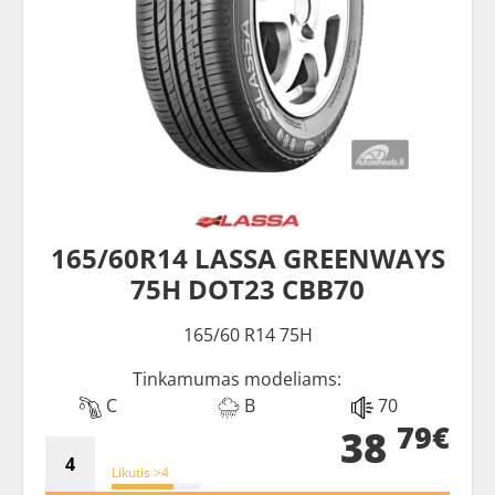
165/60R14 LASSA GREENWAYS
75H DOT23 CBB70
165/60 R14 75H
Tinkamumas modeliams:
C
B
70
79€
38
Likutis >4