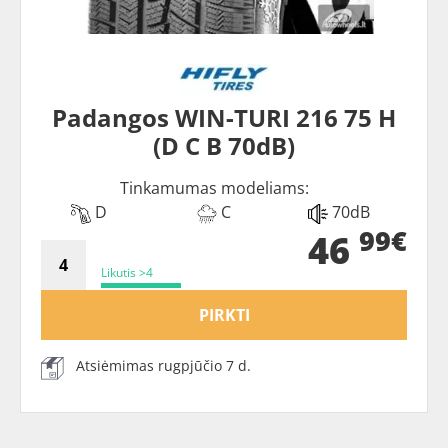
Padangos WIN-TURI 216 75 H
(D C B 70dB)
Tinkamumas modeliams:
D
C
70dB
99€
46
Likutis >4
PIRKTI
Atsiėmimas rugpjūčio 7 d.