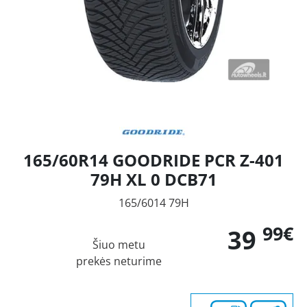
165/60R14 GOODRIDE PCR Z-401
79H XL 0 DCB71
165/6014 79H
99€
39
Šiuo metu
prekės neturime