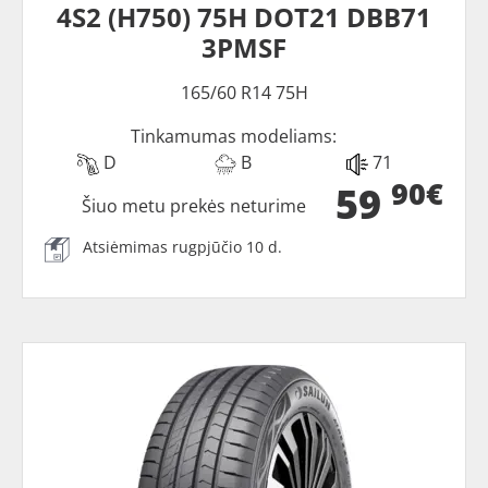
4S2 (H750) 75H DOT21 DBB71
3PMSF
165/60 R14 75H
Tinkamumas modeliams:
D
B
71
90€
59
Šiuo metu prekės neturime
Atsiėmimas rugpjūčio 10 d.