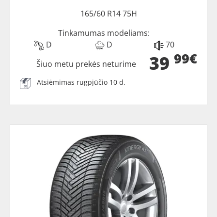
165/60 R14 75H
Tinkamumas modeliams:
D
D
70
99€
39
Šiuo metu prekės neturime
Atsiėmimas rugpjūčio 10 d.