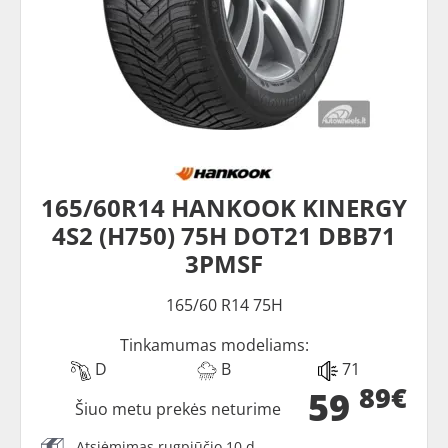
165/60R14 HANKOOK KINERGY
4S2 (H750) 75H DOT21 DBB71
3PMSF
165/60 R14 75H
Tinkamumas modeliams:
D
B
71
89€
59
Šiuo metu prekės neturime
Atsiėmimas rugpjūčio 10 d.