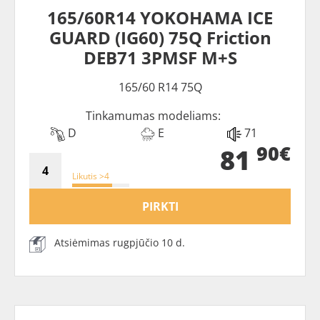
165/60R14 YOKOHAMA ICE
GUARD (IG60) 75Q Friction
DEB71 3PMSF M+S
165/60 R14 75Q
Tinkamumas modeliams:
D
E
71
90€
81
Likutis >4
PIRKTI
Atsiėmimas rugpjūčio 10 d.