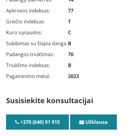
Apkrovos indeksas:
77
Greičio indeksas:
T
Kuro sąnaudos:
C
Sukibimas su šlapia danga:
B
Padangos triukšmas:
70
Triukšmo indeksas:
B
Pagaminimo metai:
2023
Susisiekite konsultacijai
+370 (640) 91 915
Užklausa