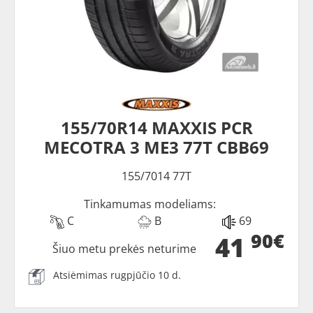
155/70R14 MAXXIS PCR
MECOTRA 3 ME3 77T CBB69
155/7014 77T
Tinkamumas modeliams:
C
B
69
90€
41
Šiuo metu prekės neturime
Atsiėmimas rugpjūčio 10 d.