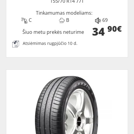
155/70 R14 77T
Tinkamumas modeliams:
C
B
69
90€
34
Šiuo metu prekės neturime
Atsiėmimas rugpjūčio 10 d.