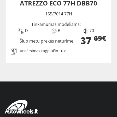
ATREZZO ECO 77H DBB70
155/7014 77H
Tinkamumas modeliams:
D
B
70
69€
37
Šiuo metu prekės neturime
Atsiėmimas rugpjūčio 10 d.