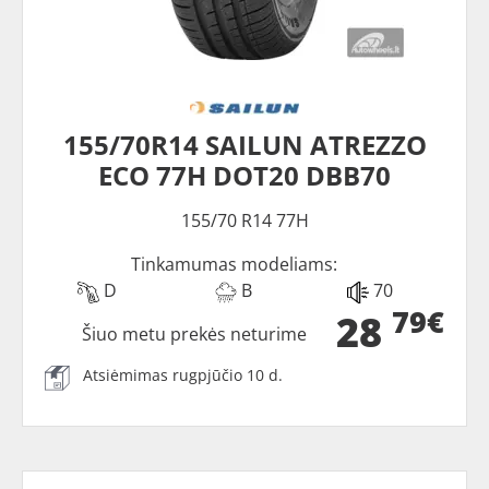
155/70R14 SAILUN ATREZZO
ECO 77H DOT20 DBB70
155/70 R14 77H
Tinkamumas modeliams:
D
B
70
79€
28
Šiuo metu prekės neturime
Atsiėmimas rugpjūčio 10 d.